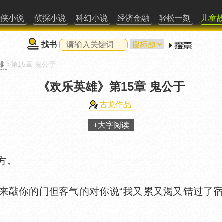
武侠小说
侦探小说
科幻小说
经济金融
轻松一刻
儿童
找书
雄
>第15章 鬼公于
《欢乐英雄》
第15章 鬼公于
古龙作品
+大字阅读
方。
敲你的门但客气的对你说“我又累又渴又错过了宿