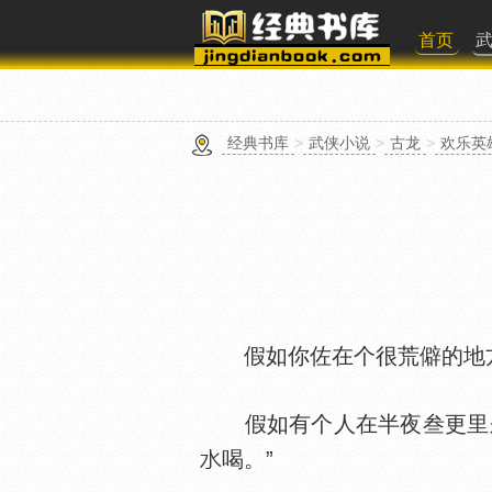
首页
经典书库
>
武侠小说
>
古龙
>
欢乐英
假如你佐在个很荒僻的地
假如有个人在半夜叁更里来
喝。”