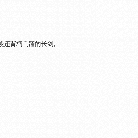
後还背柄乌躇的长剑。