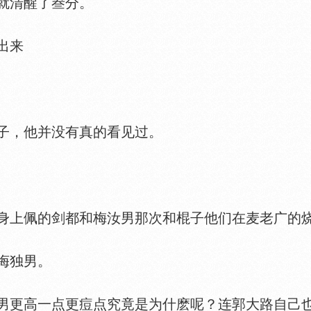
就清醒了叁分。
出来
，他并没有真的看见过。
上佩的剑都和梅汝男那次和棍子他们在麦老广的烧
诲独男。
更高一点更痘点究竟是为什麽呢？连郭大路自己