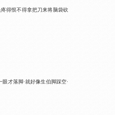
头疼得恨不得拿把刀来将脑袋砍
眼才落脚·就好像生伯脚踩空·