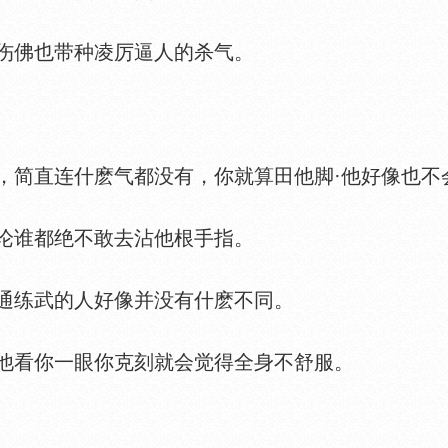
伤佛也带种凌厉逼人的杀气。
简直连什麽气都没有，你就算田他脚·他好像也不
谁都绝不敢去沾他根手指。
练武的人好像并没有什麽不同。
看你一眼你克刻就会觉得全身不舒服。