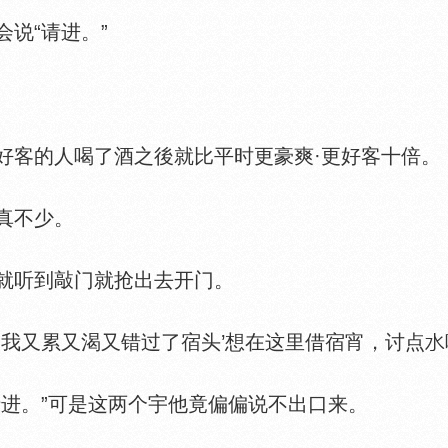
说“请进。”
客的人喝了酒之後就比平时更豪爽·更好客十倍。
真不少。
听到敲门就抢出去开门。
又累又渴又错过了宿头’想在这里借宿宵，讨点
。”可是这两个宇他竟偏偏说不出口来。