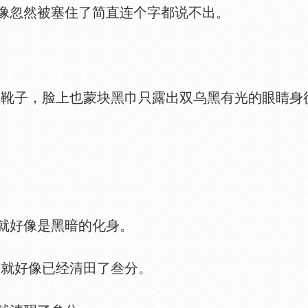
忽然被塞住了简直连个字都说不出。
黑靴子，脸上也蒙块黑巾只露出双乌黑有光的眼睛身
好像是黑暗的化身。
就好像已经清田了叁分。