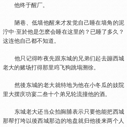
他终于醒厂。
陋巷、低墙他醒来才发觉自己睡在墙角的泥
泞中·至於他是怎麽会睡在这里的？已睡了多久？
这连他自己都不知道。
他只记得昨夜先跟东城的兄弟们起去蹦西城
老大的赌场打得那里
飞狗跳塌溯徐。
然後东城的老大就特地为他在小冬瓜的妓院
里大摆庆功宴二叁十个弟兄轮流撞他的酒。
东城老大还当众拍
脯表示只要他能把西城
那帮打垮以後西城那边的地盘就归他後来两个人