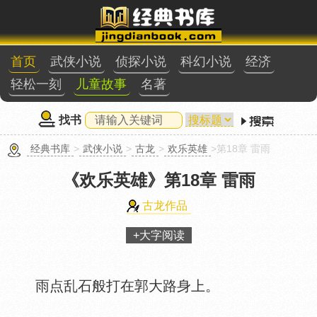
首页
武侠小说
侦探小说
科幻小说
经济
轻松一刻
儿童故事
名著
找书
经典书库
>
武侠小说
>
古龙
>
欢乐英雄
>第18章 雷雨
《欢乐英雄》
第18章 雷雨
古龙作品
+大字阅读
雨点乱石般打在郭大路身上。