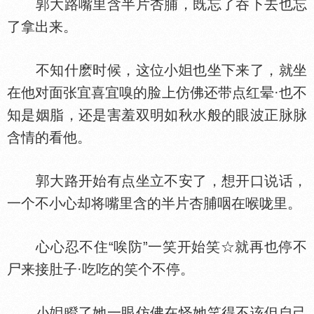
郭大路嘴里含半片杏脯，既忘了吞下去也忘
了拿出来。
不知什麽时候，这位小
也坐下来了，就坐
在他对面张宜喜宜嗅的脸上仿佛还带点红晕·也不
知是姻脂，还是害羞双明如秋
般的眼波正脉脉
含情的看他。
郭大路开始有点坐立不安了，想开口说话，
一个不小心却将嘴里含的半片杏脯咽在喉咙里。
心心忍不住“唉防”一笑开始笑☆就再也停不
尸来接肚子·吃吃的笑个不停。
小
瞪了她一眼仿佛在怪她笑得不该但自己