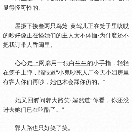
显得怪可怜的。
屋摄下接叁两只鸟笼·黄驾儿正在笼子里咳哎
的吵好像正在怪她们的主人太不
恤·为什麽还不
把我订带人香闺里。
心心走上网廓用一狠白生生的小手指，轻轻
在笼子上弹，陷眼道“小鬼吵死人厂今天小
房里
有客人你们再吵，她也术会踩你仍的。”
她又回孵问郭大路笑·媚然道“你看，你还没
进去她们已在吃醋了。”
郭大路也只好笑了笑。