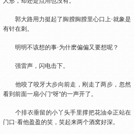
人形，却还是点用也没有。
郭大路用力挺起了
膛
膛里心口上·就象是
有针在刺。
明明不该想的事·为什麽偏偏又要想呢？
强雷声，闪电击下。
他咬了咬牙大步向前走，刚走了两步，忽然
看到前面一扇小门“呀”的一声开了。
个排
垂留的小丫头手里撑把花油伞正站在
门口·看他盈盈的笑，笑起来两个酒窝好深。