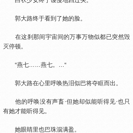
白
少女终于馒慢地四过头。
郭大路终于看到了她的脸。
在这刹那间宇宙间的万事万物似都已突然毁
灭停顿。
“燕七……燕七。…“
郭大路在心里呼唤热泪似巴将夺眶而出。
他的呼唤没有声畜·但她却似能听得见·也只
有她才能听得见。
她眼睛里也巴珠泅满盈。