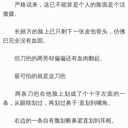
严格说来，这已不能算是个人的脸面是个活
傲摄。
长丽方的脸上已只剩下一张皮包骨头，仿佛
巳完全没有血因。
但刀疤的两旁却偏偏还有血肉翻起。
最可怕的就是这刀疤
两条刀疤在他脸上划成了个十字左面的一
条，从眼睛划过，再划过鼻子·直划到嘴角。
右边的一条自有颓划断鼻梁直划到耳根。