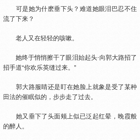
可是她为什麽垂下头？难道她眼泪巴忍不住
流了下来？
老人又在轻轻的咳嗽。
她终于悄悄擦干了眼泪始起头·向郭大路招了
招手道“你欢乐英缝过来。”
郭大路服睛还是盯在她脸上就象是受了某种
田法的催眠似的，步步走了过去。
她又垂下了头面颊上似已泛起红晕，晚霞般
的醉人。