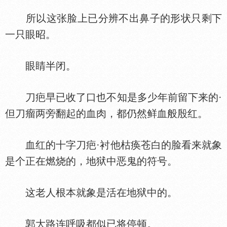
所以这张脸上已分辨不出鼻子的形状只剩下
一只眼昭。
眼睛半闭。
刀疤早已收了口也不知是多少年前留下来的·
但刀瘤两旁翻起的血肉，都仍然鲜血般殷红。
血红的十字刀疤·衬他枯痪苍白的脸看来就象
是个正在燃烧的，地狱中恶鬼的符号。
这老人根本就象是活在地狱中的。
郭大路连呼吸都似已将停顿。