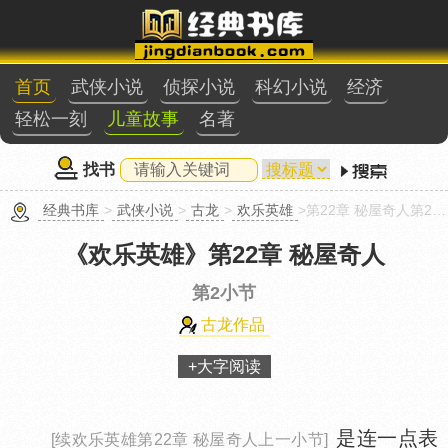
首页
武侠小说
侦探小说
科幻小说
经济
轻松一刻
儿童故事
名著
找书
经典书库
>
武侠小说
>
古龙
>
欢乐英雄
>第22章 秘屋奇人第2小节
《欢乐英雄》
第22章 秘屋奇人
第2小节
古龙作品
+大字阅读
是连一点表
[续欢乐英雄第22章 秘屋奇人上一小节]