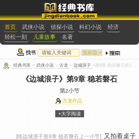
首页
武侠小说
侦探小说
科幻小说
经济
轻松一刻
儿童故事
名著
找书
经典书库
>
武侠小说
>
古龙
>
边城浪子
>第9章 稳若磐石第2小节
《边城浪子》
第9章 稳若磐石
第2小节
古龙作品
+大字阅读
又拍着桌子
[续边城浪子第9章 稳若磐石上一小节]