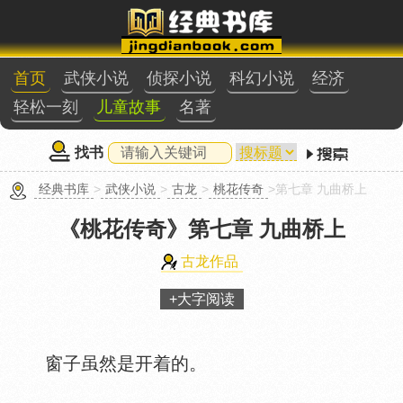
首页
武侠小说
侦探小说
科幻小说
经济
轻松一刻
儿童故事
名著
找书
经典书库
>
武侠小说
>
古龙
>
桃花传奇
>第七章 九曲桥上
《桃花传奇》
第七章 九曲桥上
古龙作品
+大字阅读
窗子虽然是开着的。