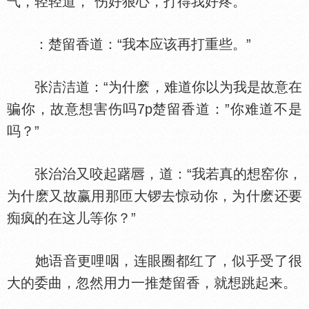
气，轻轻道，“伤好狠心，打得我好疼。”
：楚留香道：“我本应该再打重些。”
张洁洁道：“为什麽，难道你以为我是故意在
骗你，故意想害伤吗7p楚留香道：”你难道不是
吗？”
张治治又咬起躇
，道：“我若真的想窑你，
为什麽又故赢用那匝大锣去惊动你，为什麽还要
痴疯的在这儿等你？”
她语音更哩咽，连眼圈都红了，似乎受了很
大的委曲，忽然用力一推楚留香，就想跳起来。