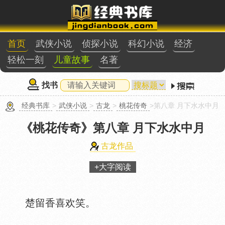
首页
武侠小说
侦探小说
科幻小说
经济
轻松一刻
儿童故事
名著
找书
经典书库
>
武侠小说
>
古龙
>
桃花传奇
>第八章 月下水水中月
《桃花传奇》
第八章 月下水水中月
古龙作品
+大字阅读
楚留香喜欢笑。