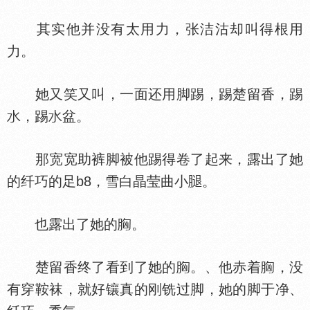
其实他并没有太用力，张洁沽却叫得根用
力。
她又笑又叫，一面还用脚踢，踢楚留香，踢
，踢
盆。
那宽宽助裤脚被他踢得卷了起来，露出了她
的纤巧的足b8，雪白晶莹曲小
。
也露出了她的
。
楚留香终了看到了她的
。、他赤着
，没
有穿鞍袜，就好镶真的刚铣过脚，她的脚于净、