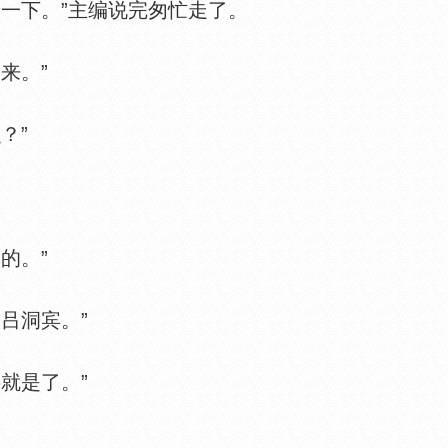
一下。”主编说完匆忙走了。
来。”
？”
的。”
吕洞宾。”
就是了。”