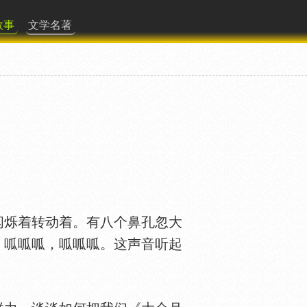
故事
文学名著
烁着转动着。有八个鼻孔忽大
，呱呱呱，呱呱呱。这声音听起