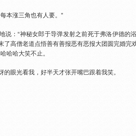
每本涨三角也有人要。”
说：“神秘女郎于导弹发射之前死于弗洛伊德的浴
末了高僧老道点悟善有善报恶有恶报大团圆完婚完
哈哈哈哈大笑不止。
的眼光看我，好半天才张开嘴巴跟着我笑。