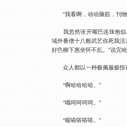
“我看啊，动动脑筋，刊物
我忽然张开嘴巴连珠炮似地
域外番僧十八般武艺你死我活
好
柳下惠坐怀不乱。”说完
众人都以一种极佩服极惊讶
“啊哈哈哈哈。”
“哦呵呵呵呵。”
“喔嗬嗒嗒嗒。”