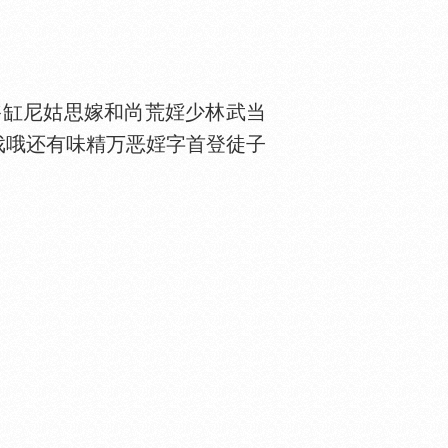
缸尼姑思嫁和尚荒婬少林武当
戏哦还有味精万恶婬字首登徒子