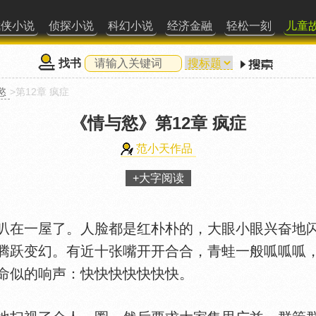
武侠小说
侦探小说
科幻小说
经济金融
轻松一刻
儿童
找书
慾
>第12章 疯症
《情与慾》
第12章 疯症
范小天作品
+大字阅读
在一屋了。人脸都是红朴朴的，大眼小眼兴奋地闪
腾跃变幻。有近十张嘴开开合合，青蛙一般呱呱呱
命似的响声：快快快快快快快。