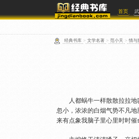
首页
经典书库
>
文学名著
>
范小天
>
情与
人都蜗牛一样散散拉拉地叭
忽小，浓浓的白烟气势不凡地
来有点象我脑子里心里时时催