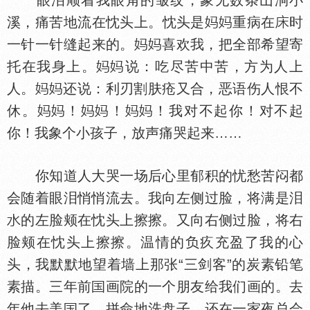
眼泪顺着我眼角的皱纹，象无数条山涧小
溪，痛苦地流在忱头上。忱头是
重病在
时
一针一针缝起来的。
喜欢我，把全部希望寄
托在我身上。
说：吃尽苦中苦，方为人上
人。
还说：利刃割肤疮又合，恶语伤人恨不
休。
！
！
！我对不起你！对不起
你！我象个小孩子，放声痛哭起来……
你知道人大哭一场后心里郁积的忧愁苦闷都
会随着眼泪悄悄流去。我向左侧过脸，将满是泪
的左脸颊在忱头上擦擦。又向右侧过脸，将右
脸颊在忱头上擦擦。温情的负疚充盈了我的心
头，我默默地望着墙上那张“三剑客”的炭素铅笔
素描。三年前
画院的一个朋友给我们画的。去
年他去美
了，拼命地洗盘子，还在一家夜总会