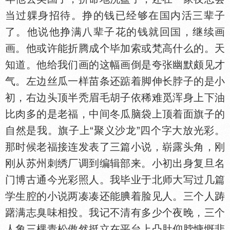
当过躶身招待。挣的钱已经够在
内活三辈子
了。他说他挣满八辈子花的钱就回
，继续画
画。他或许能折腾成个毕加索或梵高什么的。天
知道。他给我们画的这幅画倒是夸张幽默颇见才
气。左边丝瓜一样苗条还踮着脚伸长脖子的是小
初，右边头顶半秃眉毛胡子依稀难觅浑身上下油
比肉多的是老福，中间冬瓜脑袋上顶着面旗子的
自然是我。旗子上“聚义沙龙”四个字大放光彩。
那时候老福接连发表了三篇小说，崭露头角，刚
刚从苏州刺绣厂调到编辑部来。小初出身复旦名
门博古通今光彩照人。我毕业于北师大写过几篇
学生腔的小说两凑凑还能腆着脸见人。三个人踌
躇满志臭味相投。我记不清有多少个夜晚，三个
人象三棵青松傲然挺立在平台上凸肚仰脖慷慨悲