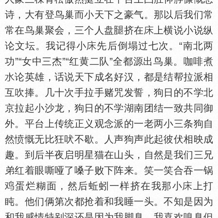
诗，大有登鸟巢而小天下之豪气。那以后我们常
常在鸟巢聚会，三个人盘
挤在
上横说小说纵
论文坛。我记得小
先后倒塌过七次。“南北两
功”“女中三杰”“红黄二队”全都源出鸟巢。咖啡煮
论英雄，话说天下成名好汉，都是结帮拉派相
互吹捧。几十次手拉手赌咒发誓，狗日的不学北
京拉起小沙龙，狗日的不学湖南团结一致共同御
外。平台上传统正义观念派的一老两小三条狗自
然愤慨无比狂吠不歇。人声狗声此起彼伏相映成
趣。到后半夜启明星猫在山头，自然是我们三兄
弟红着眼嘶哑了嗓子败下阵来。笑一笑合吞一锅
蛋烂糊面，然后蚯蚓一样挤在我那小
上打
盹。他们俩第次都抢着和我睡一头。不知是因为
和我感情特别深还是因为我脚臭。我喜欢嗅臭但