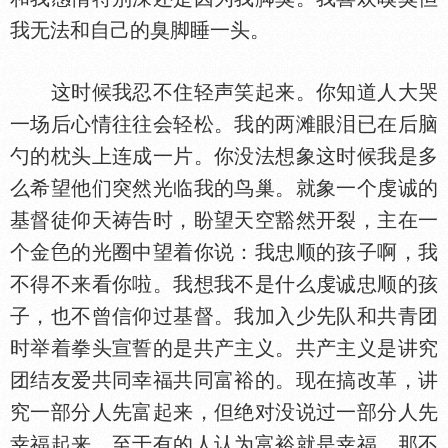
我无法和自己的臭脚睡一头。
这时候我忍不住轻声笑起来。你知道人大哭
一场后心情往往会轻松。我的两滩眼泪已在后脑
勺的枕头上连成一片。你没法想象这时候我是多
么希望他们突然光临我的鸟巢。就象一个虔诚的
基督徒仰天祷告时，盼望天空豁然开裂，主在一
个金
的光圈中望着你说：我忠顺的孩子啊，我
不得不来看你啦。我想我不是什么虔诚忠顺的孩
子，也不曾信仰过基督。我加入少先队和共青团
时举着拳头宣誓的是共产主义。共产主义是讲究
团结友爱共同幸福共同富裕的。现在搞改革，讲
究一部分人先富起来，但绝对没说过一部分人先
幸福起来。至于有的人认为富裕就是幸福，那不