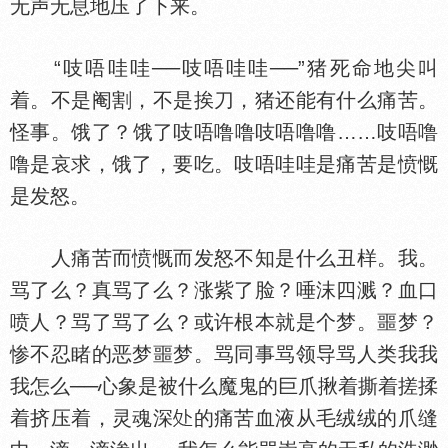
无声无息地压了下来。
“吱唔哇哇──吱唔哇哇──”猪死命地尖叫
着。不是阉割，不是挨刀，猪还能有什么痛苦。
怪事。饿了？饿了吱唔噜噜吱唔噜噜……吱唔噜
噜是哀求，饿了，要吃。吱唔哇哇是痛苦是愤慨
是发怒。
人痛苦而愤慨而发怒不知是什么丑样。我。
骂了么？真骂了么？涨紫了脸？唾沫四溅？血口
喷人？骂了骂了么？或许根本就是个梦。噩梦？
惨不忍睹的恶梦噩梦。骂同事骂领导骂人类我我
我怎么──心象是被什么魔鬼的巨爪揪着撕着搓揉
着挤压着，灵魂深
的痛苦血液从毛绒绒的爪缝