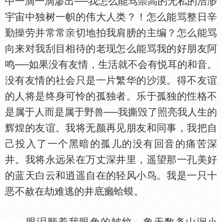
中一滴一滴渗出──我怎么能骂崇高的无私的浩渺
宇宙中独树一帜的伟大人类？！怎么能骂整日辛
勤
劳并常常
切地拍我肩膀的主编？怎么能骂
向来对我刮目相待的老现怎么能骂我的好朋友阿
鸣──如果没有友情，生活就不会有悦耳的和音。
没有友情的社会只是一片繁华的沙漠。得不友谊
的人将是终身可怜的孤独者。乐于孤独的
格不
是属于人而是属于野兽──我撕毁了照亮我人生的
辉煌的友谊。我将无颜再见朋友和同事，我把自
己投入了一个黑暗的孤儿的没有回音的痛苦深
井。我将永远呆在万丈深井里，遥望那一孔美好
的蓝天白云和逍遥自在的轻风小鸟。我是一只十
恶不赦在劫难逃的井底癞蛤蟆。