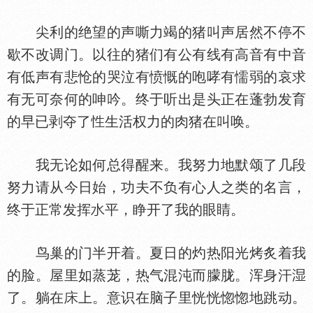
尖利的绝望的声嘶力竭的猪叫声居然不停不
歇不改调门。以往的猪们有公有线有高音有中音
有低声有悲怆的哭泣有愤慨的咆哮有懦弱的哀求
有无可奈何的呻吟。终于听出是头正在蓬勃发育
的早已剥夺了
生活权力的肉猪在叫唤。
我无论如何总得醒来。我努力地默颂了几段
努力请从今日始，功夫不负有心人之类的名言，
终于正常发挥
平，睁开了我的眼睛。
鸟巢的门半开着。夏日的灼热阳光烤炙着我
的脸。屋里如蒸茏，热气混沌而朦胧。浑身汗
了。躺在
上。意识在脑子里恍恍惚惚地跳动。