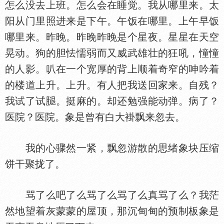
怎么没去上班。怎么会在睡觉。我从哪里来。太
阳从门里照进来是下午。午饭在哪里。上午早饭
哪里来。昨晚。昨晚昨晚是个星夜。星星在天空
晃动。狗的胆怯懦弱而又威武雄壮的狂吼，憧憧
的人影。叭在一个宽厚的背上顺着奇窄的呻吟着
的楼道上升。上升。有人把我送回家来。自残？
我试了试
。挺麻的。却还勉强能动弹。病了？
医院？医院。象是曾有白大褂飘来忽去。
我的心骤然一紧，飘忽游散的思绪象块压缩
饼干聚拢了。
骂了么吧了么骂了么骂了么真骂了么？我茫
然地望着灰蒙蒙的屋顶，那沉甸甸的预制板象是