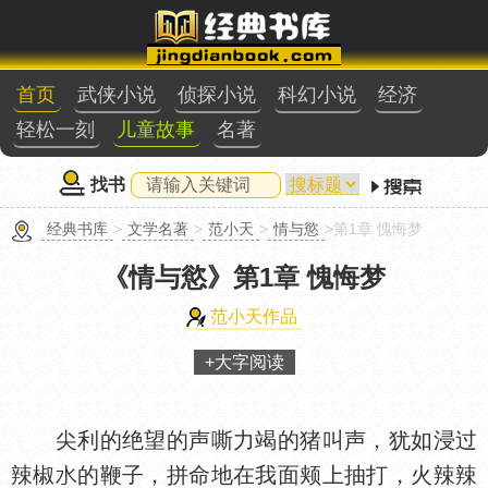
首页
武侠小说
侦探小说
科幻小说
经济
轻松一刻
儿童故事
名著
找书
经典书库
>
文学名著
>
范小天
>
情与慾
>第1章 愧悔梦
《情与慾》
第1章 愧悔梦
范小天作品
+大字阅读
尖利的绝望的声嘶力竭的猪叫声，犹如浸过
辣椒
的鞭子，拼命地在我面颊上抽打，火辣辣