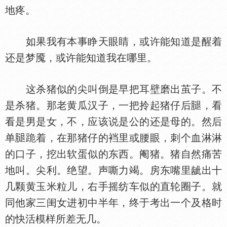
地疼。
如果我有本事睁天眼睛，或许能知道是醒着
还是梦魇，或许能知道我在哪里。
这杀猪似的尖叫倒是早把耳壁磨出茧子。不
是杀猪。那老黄瓜汉子，一把拎起猪仔后
，看
看是男是女，不，应该说是公的还是母的。然后
单
跪着，在那猪仔的裆里或腰眼，刺个血淋淋
的口子，挖出软蛋似的东西。阉猪。猪自然痛苦
地叫。尖利。绝望。声嘶力竭。房东嘴里龇出十
几颗黄玉米粒儿，右手摇纺车似的直轮圈子。就
同他家三闺女进初中半年，终于考出一个及格时
的快活模样所差无几。