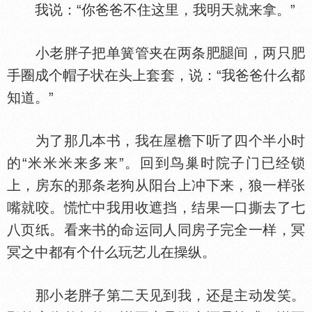
我说：“你爸爸不住这里，我明天就来拿。”
小老胖子把单簧管夹在两条肥
间，两只肥
手圈成个帽子状在头上套套，说：“我爸爸什么都
知道。”
为了那几本书，我在屋檐下听了四个半小时
的“米米米来多来”。回到鸟巢时院子门已经锁
上，房东的那条老狗从阳台上冲下来，狼一样张
嘴就咬。慌忙中我用收遮挡，结果一口撕去了七
八页纸。看来书的命运同人同房子完全一样，冥
冥之中都有个什么玩艺儿在
纵。
那小老胖子第二天见到我，还是主动发笑。