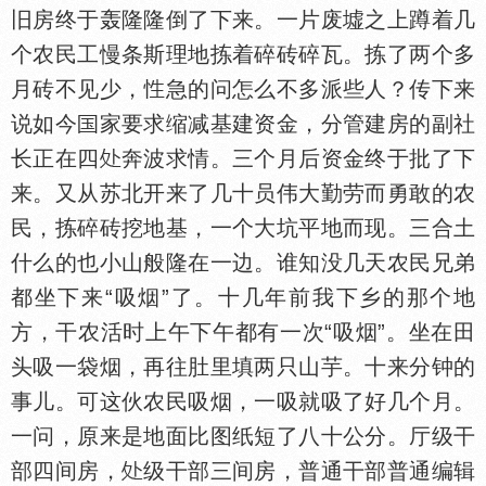
旧房终于轰隆隆倒了下来。一片废墟之上蹲着几
个农民工慢条斯理地拣着碎砖碎瓦。拣了两个多
月砖不见少，
急的问怎么不多派些人？传下来
说如今
家要求缩减基建资金，分管建房的副社
长正在四
奔波求情。三个月后资金终于批了下
来。又从苏北开来了几十员伟大勤劳而勇敢的农
民，拣碎砖挖地基，一个大坑平地而现。三合土
什么的也小山般隆在一边。谁知没几天农民兄弟
都坐下来“吸烟”了。十几年前我下乡的那个地
方，干农活时上午下午都有一次“吸烟”。坐在田
头吸一袋烟，再往肚里填两只山芋。十来分钟的
事儿。可这伙农民吸烟，一吸就吸了好几个月。
一问，原来是地面比图纸短了八十公分。厅级干
部四间房，
级干部三间房，普通干部普通编辑