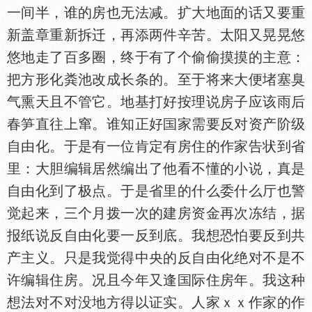
一间半，谁的房也无法减。扩大地面的话又要重
新盖章重新拆迁，再添两件辛苦。太阳又晃晃悠
悠地走了百多圈，终于有了个偷偷摸摸的主意：
把方形化粪池改成长条的。至于将来大便堵塞臭
气熏天且不管它。地基打好按理说房子应该雨后
春笋直往上窜。谁知正好
家需要反对资产阶级
自由化。于是有一位肯定有房住的作家告状到省
里：大胆编辑居然编出了他看不懂的小说，真是
自由化到了极点。于是省里的什么委什么厅也警
觉起来，三个月拨一次的建房资金再次冻结，据
报纸说反自由化要一反到底。我想恐怕要反到共
产主义。只是我觉得中央的反自由化绝对不是不
许编辑住房。况且今年又逢
际住房年。我这种
想法对不对没地方得以证实。人家ｘｘ作家的作