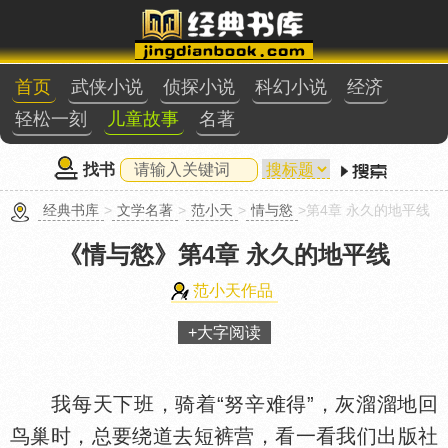
首页
武侠小说
侦探小说
科幻小说
经济
轻松一刻
儿童故事
名著
找书
经典书库
>
文学名著
>
范小天
>
情与慾
>第4章 永久的地平线
《情与慾》
第4章 永久的地平线
范小天作品
+大字阅读
我每天下班，骑着“努辛难得”，灰溜溜地回
鸟巢时，总要绕道去短裤营，看一看我们出版社