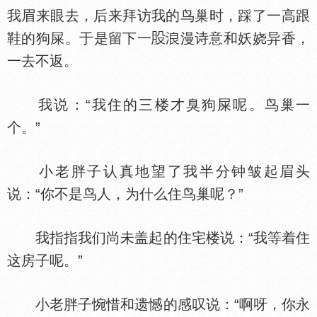
我眉来眼去，后来拜访我的鸟巢时，踩了一高跟
鞋的狗屎。于是留下一
漫诗意和妖娆异香，
一去不返。
我说：“我住的三楼才臭狗屎呢。鸟巢一
个。”
小老胖子认真地望了我半分钟皱起眉头
说：“你不是鸟人，为什么住鸟巢呢？”
我指指我们尚未盖起的住宅楼说：“我等着住
这房子呢。”
小老胖子惋惜和遗憾的感叹说：“啊呀，你永