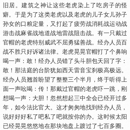
旧居。建筑之神让这些老虎染上了吃房子的怪
癖。于是为了这类老虎以及老虎的儿子女儿孙子
孙女的口粮定量，又打起了疲劳战消耗战运动战
游击战麻雀战地道战地雷战阻击战。有一只戴过
官帽的老虎特别威武不屈勇猛善战。经办人员百
战不胜只好诉诸法律。老虎晃晃官帽打了个鼻响
喝一声：敢！经办人员错了头斗胆包天回了字：
敢！那法庭的台阶犹如西天雷音宝刹极高极远。
经办人员翘首盼望了整整三个半月，终于听得上
面一声吆喝：传！那戴过官帽的老虎吓一跳，刚
想喝一声：大胆！忽然想起三中全会已经开过多
年，如今法比官大。这才匆匆地找到经办人员，
说好好好私了吧私了吧就按你的办。这时候太阳
已经晃晃悠悠地在那块地盘上踱过了七百多圈。