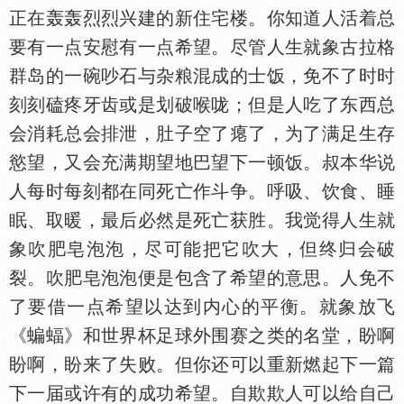
正在轰轰烈烈兴建的新住宅楼。你知道人活着总
要有一点安慰有一点希望。尽管人生就象古拉格
群岛的一碗吵石与杂粮混成的士饭，免不了时时
刻刻磕疼牙齿或是划破喉咙；但是人吃了东西总
会消耗总会排泄，肚子空了瘪了，为了满足生存
慾望，又会充满期望地巴望下一顿饭。叔本华说
人每时每刻都在同死亡作斗争。呼吸、饮食、睡
眠、取暖，最后必然是死亡获胜。我觉得人生就
象吹肥皂泡泡，尽可能把它吹大，但终归会破
裂。吹肥皂泡泡便是包含了希望的意思。人免不
了要借一点希望以达到内心的平衡。就象放飞
《蝙蝠》和世界杯足球外围赛之类的名堂，盼啊
盼啊，盼来了失败。但你还可以重新燃起下一篇
下一届或许有的成功希望。自欺欺人可以给自己