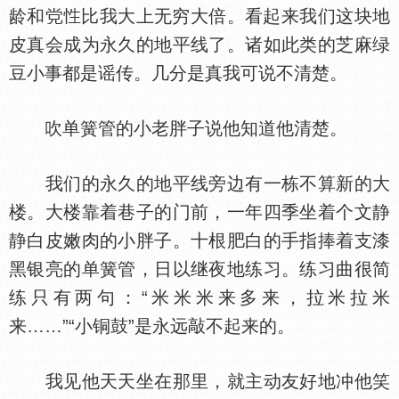
龄和
比我大上无穷大倍。看起来我们这块地
皮真会成为永久的地平线了。诸如此类的芝麻绿
豆小事都是谣传。几分是真我可说不清楚。
吹单簧管的小老胖子说他知道他清楚。
我们的永久的地平线旁边有一栋不算新的大
楼。大楼靠着巷子的门前，一年四季坐着个文静
静白皮嫩肉的小胖子。十根肥白的手指捧着支漆
黑银亮的单簧管，日以继夜地练习。练习曲很简
练只有两句：“米米米来多来，拉米拉米
来……”“小铜鼓”是永远敲不起来的。
我见他天天坐在那里，就主动友好地冲他笑