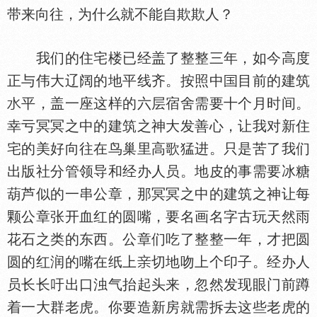
带来向往，为什么就不能自欺欺人？
我们的住宅楼已经盖了整整三年，如今高度
正与伟大辽阔的地平线齐。按照中
目前的建筑
平，盖一座这样的六层宿舍需要十个月时间。
幸亏冥冥之中的建筑之神大发善心，让我对新住
宅的美好向往在鸟巢里高歌猛进。只是苦了我们
出版社分管领导和经办人员。地皮的事需要冰糖
葫芦似的一串公章，那冥冥之中的建筑之神让每
颗公章张开血红的圆嘴，要名画名字古玩天然雨
花石之类的东西。公章们吃了整整一年，才把圆
圆的红润的嘴在纸上
切地吻上个印子。经办人
员长长吁出口浊气抬起头来，忽然发现眼门前蹲
着一大群老虎。你要造新房就需拆去这些老虎的