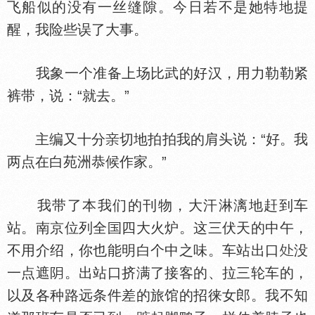
飞船似的没有一丝缝隙。今日若不是她特地提
醒，我险些误了大事。
我象一个准备上场比武的好汉，用力勒勒紧
裤带，说：“就去。”
主编又十分
切地拍拍我的肩头说：“好。我
两点在白苑洲恭候作家。”
我带了本我们的刊物，大汗淋漓地赶到车
站。南京位列全
四大火炉。这三伏天的中午，
不用介绍，你也能明白个中之味。车站出口
没
一点遮
。出站口挤满了接客的、拉三轮车的，
以及各种路远条件差的旅馆的招徕女郎。我不知