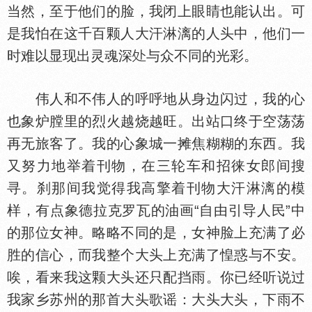
当然，至于他们的脸，我闭上眼睛也能认出。可
是我怕在这千百颗人大汗淋漓的人头中，他们一
时难以显现出灵魂深
与众不同的光彩。
伟人和不伟人的呼呼地从身边闪过，我的心
也象炉膛里的烈火越烧越旺。出站口终于空荡荡
再无旅客了。我的心象城一摊焦糊糊的东西。我
又努力地举着刊物，在三轮车和招徕女郎间搜
寻。刹那间我觉得我高擎着刊物大汗淋漓的模
样，有点象德拉克罗瓦的油画“自由引导人民”中
的那位女神。略略不同的是，女神脸上充满了必
胜的信心，而我整个大头上充满了惶惑与不安。
唉，看来我这颗大头还只配挡雨。你已经听说过
我家乡苏州的那首大头歌谣：大头大头，下雨不