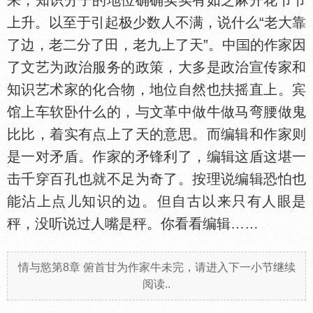
来，知识分子的地位确确实实有如芝麻开花节节
上升。以至于引起极少数人不满，说什么“老大靠
了边，老二分了田，老九上了天”。中
的作家因
了文艺为政治服务的政策，大多是政治宣传家和
知识艺术家的化合物，地位自然也扶摇直上。宾
馆上车软卧什么的，与文革中做牛做马弯腰做鬼
比比，着实有点上了天的意思。而编辑和作家则
是一对矛盾。作家的矛锋利了，编辑这盾这堪一
击千穿百孔也就不足为奇了。按理说编辑恐怕也
能沾上点儿知识的边。但自古以来只有人眼是
秤，没听说过人嘴是秤。你看看编辑……
情与慾第8章 俯首甘为作家牛未完，请进入下一小节继续
阅读..