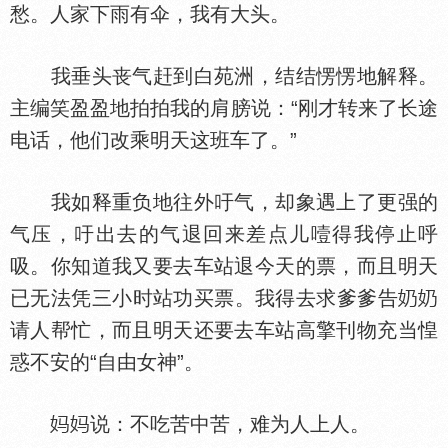
愁。人家下雨有伞，我有大头。
我垂头丧气赶到白苑洲，结结愣愣地解释。
主编笑盈盈地拍拍我的肩膀说：“刚才转来了长途
电话，他们改乘明天这班车了。”
我如释重负地往外吁气，却象遇上了更强的
气压，吁出去的气退回来差点儿噎得我停止呼
吸。你知道我又要去车站退今天的票，而且明天
已无法凭三小时站功买票。我得去求爹爹告
请人帮忙，而且明天还要去车站高擎刊物充当惶
惑不安的“自由女神”。
说：不吃苦中苦，难为人上人。