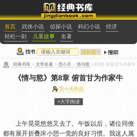
首页
武侠小说
侦探小说
科幻小说
经济
轻松一刻
儿童故事
名著
找书
经典书库
>
文学名著
>
范小天
>
情与慾
>第8章 俯首甘为作家牛
《情与慾》
第8章 俯首甘为作家牛
范小天作品
+大字阅读
上午晃晃悠悠又去了。午饭以后，诸位同僚
都有展开折叠
小憩一觉的良好习惯。我这人属