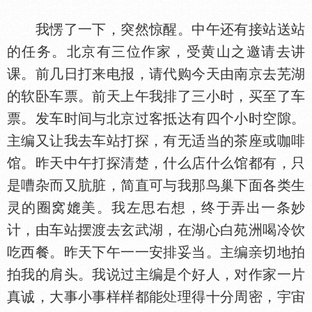
我愣了一下，突然惊醒。中午还有接站送站
的任务。北京有三位作家，受黄山之邀请去讲
课。前几日打来电报，请代购今天由南京去芜湖
的软卧车票。前天上午我排了三小时，买至了车
票。发车时间与北京过客抵达有四个小时空隙。
主编又让我去车站打探，有无适当的茶座或咖啡
馆。昨天中午打探清楚，什么店什么馆都有，只
是嘈杂而又肮脏，简直可与我那鸟巢下面各类生
灵的圈窝媲美。我左思右想，终于弄出一条妙
计，由车站摆渡去玄武湖，在湖心白苑洲喝冷饮
吃西餐。昨天下午一一安排妥当。主编
切地拍
拍我的肩头。我说过主编是个好人，对作家一片
真诚，大事小事样样都能
理得十分周密，宇宙