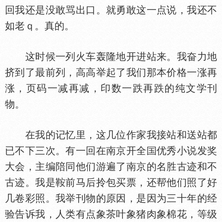
回我还是没敢骂出口。就勇敢这一点说，我还不
如老ｑ。真的。
这时候一列火车轰隆地开进站来。我奋力地
挤到了最前列，高高举起了我们那本价格一涨再
涨，页码一减再减，印数一跌再跌的纯文学刊
物。
在我的记忆里，这几位作家我接站和送站都
已不下三次。有一回在南京开全
优秀小说发奖
大会，主编陪同他们游遍了南京的名胜古迹和不
古迹。我是鞍前马后拎包买票，还帮他们照了好
几卷彩照。我举刊物的原因，是因为三十年的经
验告诉我，人类有点象茶叶象猪肉象棉花，等级