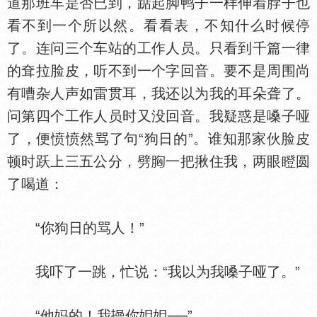
道那班车是否已到，踮起脚鸭子一样伸着脖子也
看不到一个所以然。看看表，不知什么时候停
了。连问三个车站的工作人员。只看到千篇一律
的耷拉脸皮，听不到一个字回音。要不是周围尚
有嘈杂人声如雷贯耳，我还以为我的耳朵聋了。
问第四个工作人员时又没回音。我疑惑是嗓子哑
了，便愤愤然骂了句“狗日的”。谁知那家伙脸皮
顿时跃上三五公分，劈
一把揪住我，两眼瞪圆
了喝道：
“你狗日的骂人！”
我吓了一跳，忙说：“我以为我嗓子哑了。”
“他
的！我
你
──”