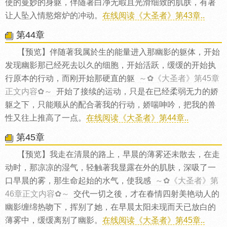
使的曼妙的身躯，伴随著白净无暇且光滑细致的肌肤，有著
让人坠入情慾熔炉的冲动。
在线阅读《大圣者》第43章..
第44章
【预览】伴随著我属於生的能量进入那幽影的躯体，开始
发现幽影那已经死去以久的细胞，开始活跃，缓缓的开始执
行原本的行动，而刚开始那硬直的躯
～✿《大圣者》第45章
正文内容✿～
开始了接续的运动，只是在已经柔弱无力的娇
躯之下，只能顺从的配合著我的行动，娇喘呻吟，把我的兽
性又往上推高了一点。
在线阅读《大圣者》第44章..
第45章
【预览】我走在清晨的路上，早晨的薄雾还未散去，在走
动时，那凉凉的湿气，轻触著我显露在外的肌肤，深吸了一
口早晨的雾，那生命起始的水气，使我感
～✿《大圣者》第
46章正文内容✿～
交代一切之後，才在春情四射美艳动人的
幽影缠绵热吻下，挥别了她，在早晨太阳未现而天已放白的
薄雾中，缓缓离别了幽影。
在线阅读《大圣者》第45章..