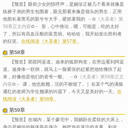
【预览】眼前少女的惊呼声，是婉珍正被几个看来就像是
纨裤子弟的男生包围著，眼见那看来像是领头的男生，正用
他那长著黑毛的脏兮兮大手，硬抓著我的
～✿《大圣者》第
58章正文内容✿～
形，心中推论，嗯，可能是，吃的太好
了，所以有高血压般的富贵病。哈哈哈，我开始发出胜利者
的狂笑。
在线阅读《大圣者》第57章..
第58章
【预览】那跟阿蓝道。迪来的狐群狗党，在旁边看到阿蓝
道。迪身体一软倒，就马上一脸紧张的赶紧把他给搀扶了起
来，好像他是他们的老爷一般。
～✿《大圣者》第59章正文
内容✿～
课，他也敢翘，活的不耐烦了。］在某个气的满脸
通红的老师为学生翘课的叫嚣下，今天又是美好的一天。
在
线阅读《大圣者》第58章..
第59章
【预览】在城内，某个豪宅中，我躺卧在柔软的大床上，
身边是婉珍的躯体靠在身边，她把放在床边的水果，剥皮，