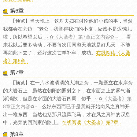
第6章
【预览】当天晚上，这对夫妇在讨论他们小孩的事，当然
我都会在旁边。“老公，我觉得我们的小孩，应该不是迟钝儿
啦，所以希望以后
～✿《大圣者》第7章正文内容✿～
。看
来我以后要多动动，不要每次用同游天地就是好几天，不能
再如此下去了，还好这次亡羊补牢，成功。
在线阅读《大圣
者》第6章..
第7章
【预览】在一片水波潾潾的大湖之旁，一颗矗立在水岸旁
的大岩石上，虽然在朝阳的照射之下，在水面之上的雾气渐
渐消散，但是在水面的大岩石四周，似乎
～✿《大圣者》第
8章正文内容✿～
么好东西而已于是我就开始向风之真神开
出一堆东西，当然包括那只流风飞马，才在风之真神的叹息
中，光荣的回到家的路上。
在线阅读《大圣者》第7章..
第8章