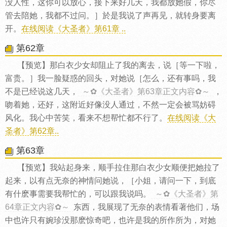
没人性，这你可以放心，接下来好几天，我都放她假，你尽
管去陪她，我都不过问。］於是我说了声再见，就转身要离
开。
在线阅读《大圣者》第61章 ..
第62章
【预览】那白衣少女却阻止了我的离去，说［等一下啦，
富贵。］我一脸疑惑的回头，对她说［怎么，还有事吗，我
不是已经说这几天，
～✿《大圣者》第63章正文内容✿～
，
吻着她，还好，这附近好像没人通过，不然一定会被骂妨碍
风化。我心中苦笑，看来不想帮忙都不行了。
在线阅读《大
圣者》第62章..
第63章
【预览】我站起身来，顺手拉住那白衣少女顺便把她拉了
起来，以有点无奈的神情问她说，［小姐，请问一下，到底
有什麽事需要我帮忙的，可以跟我说吗。
～✿《大圣者》第
64章正文内容✿～
东西，我展现了无奈的表情看著他们，场
中也许只有婉珍没那麽惊奇吧，也许是我的所作所为，对她