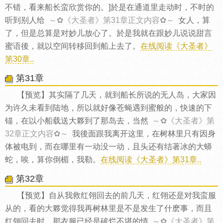
不错，看来船长蛮欣赏你的。]於是在通道里走动时，不时的
听到别人给
～✿《大圣者》第31章正文内容✿～
女人，算
了，但是总算是对妙儿放心了。於是我就在跟妙儿说说甜言
蜜语後，就以空间转移回到船上去了。
在线阅读《大圣者》
第30章..
第31章
【预览】其实隔了几天，就到船长所说的无人岛，大家因
为许久未看到陆地，所以就好像苍蝇遇到蜜般的，快速的下
锚，在以小船载送大夥到了那岛去，当然
～✿《大圣者》第
32章正文内容✿～
我後面跟我离开这里，在树林里只有因身
体被电到，而在哪里有一动没一动，且头还有结著冰的大蟒
蛇，唉，算你倒楣，我勒。
在线阅读《大圣者》第31章..
第32章
【预览】自从我救红翎回去的前几天，红翎还是对我蛮服
从的，看的大夥觉得我再树林里是不是发生了什麽事，而且
红翎回去时，那衣服已经是破烂不堪的情
～✿《大圣者》第