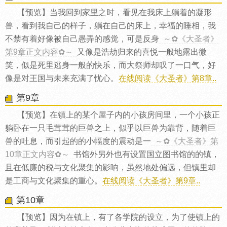
【预览】当我回到家里之时，看见在我床上躺着的凝形
兽，看到我自己的样子，躺在自己的床上，幸福的睡相，我
不禁有着好像被自己愚弄的感觉，可是反身
～✿《大圣者》
第9章正文内容✿～
又像是浩劫归来的喜悦一般地露出微
笑，似是死里逃身一般的快乐，而大祭师却叹了一口气，好
像是对王国与未来充满了忧心。
在线阅读《大圣者》第8章..
第9章
【预览】在镇上的某个屋子内的小孩房间里，一个小孩正
躺卧在一只毛茸茸的巨兽之上，似乎以巨兽为靠背，随着巨
兽的吐息，而引起的的小幅度的震动是一
～✿《大圣者》第
10章正文内容✿～
书馆外另外也有设置国立图书馆的的镇，
且在低廉的税与文化聚集的影响，虽然地处偏远，但镇里却
是工商与文化聚集的重心。
在线阅读《大圣者》第9章..
第10章
【预览】因为在镇上，有了各学院的设立，为了使镇上的