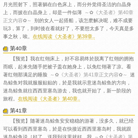
月光照射下，照著躺在白色床上，而分外觉得圣洁的白晶身
上，而披在白晶身上，却是一件似薄
～✿《大圣者》第40章
正文内容✿～
别的女人一起搭船，该怎麽解决呢，难不成要
玩3，算了，到时後在看就好了，不要想太多了，今天真是多
事之秋，唉。
在线阅读《大圣者》第39章..
第40章
【预览】我在红翎床上，好不容易终於脱离了红翎的拥抱
而眠，起来先随手把被子盖在她身上，以免红翎著了凉。看
著红翎那满足的睡脸
～✿《大圣者》第41章正文内容✿～
迷
岛鲸鱼对我就服服贴贴的，於是我就示意迷岛鲸鱼的方向，
迷岛鲸鱼就往西西里塞岛游去，我也就开始了，新一阶段的
旅程。
在线阅读《大圣者》第40章..
第41章
【预览】随著迷岛鲸鱼安安稳稳的游著，没多久，就已经
可以看到西西里塞岛，於是在快接近西西里塞岛时，我就跟
迷岛鲸鱼说［好了，送我到这里就好，我
～✿《大圣者》第