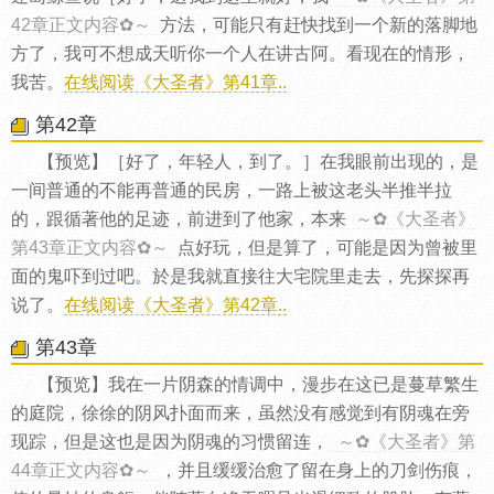
42章正文内容✿～
方法，可能只有赶快找到一个新的落脚地
方了，我可不想成天听你一个人在讲古阿。看现在的情形，
我苦。
在线阅读《大圣者》第41章..
第42章
【预览】［好了，年轻人，到了。］在我眼前出现的，是
一间普通的不能再普通的民房，一路上被这老头半推半拉
的，跟循著他的足迹，前进到了他家，本来
～✿《大圣者》
第43章正文内容✿～
点好玩，但是算了，可能是因为曾被里
面的鬼吓到过吧。於是我就直接往大宅院里走去，先探探再
说了。
在线阅读《大圣者》第42章..
第43章
【预览】我在一片阴森的情调中，漫步在这已是蔓草繁生
的庭院，徐徐的阴风扑面而来，虽然没有感觉到有阴魂在旁
现踪，但是这也是因为阴魂的习惯留连，
～✿《大圣者》第
44章正文内容✿～
，并且缓缓治愈了留在身上的刀剑伤痕，