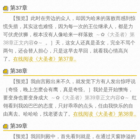
第37章
【预览】此时在旁边的众人，却因为哈来的落败而感到惊
慌失措，其实这也难怪，因为每一次的王位继承人，都是力
可伏虎伏狮，根本没有人像哈来一样落败
～✿《大圣者》第
38章正文内容✿～
。］天，这女人还真是圣女，完全不骂个
两句，还会替人担心，只是这早去早回，就看我心情高兴
了。
在线阅读《大圣者》第37章..
第38章
【预览】我由宫殿出来不久，就发觉下方有人发出惊呼说
［奇怪，晚上怎麽会有鹰，真是奇怪。］我於是开始懊悔，
要变身也要变身成大
～✿《大圣者》第39章正文内容✿～
红
翎看到我凶巴巴的态度，只好乖乖的点头，任由我快乐的自
由离去。哈哈哈，找老婆去了。
在线阅读《大圣者》第38章..
第39章
【预览】我回到殿中，首先看到就是，在通过天窗静溢的