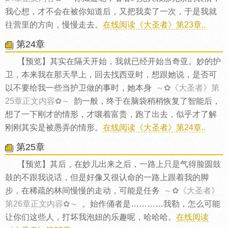
我心想，才不会在被你知道后，又把我卖了一次，于是我就
往营里的方向，慢慢走去。
在线阅读《大圣者》第23章..
第24章
【预览】其实在隔天开始，我就已经开始当奇亚。妙的护
卫，本来我在那天早上，回去找西亚时，想跟她说，是否可
以不要给我一些当护卫做的事时，她本身
～✿《大圣者》第
25章正文内容✿～
韵一般，终于在脑袋稍稍恢复了智能后，
想了一下刚才的情形，才嚷着富贵，跑了出去，似乎才了解
刚刚其实是被愚弄的情形。
在线阅读《大圣者》第24章..
第25章
【预览】其后，在妙儿出来之后，一路上只是气得脸圆鼓
鼓的不跟我说话，但是好像又很认命的一路上跟着我的脚
步，在稀疏的林间慢慢的走动，可能是任务
～✿《大圣者》
第26章正文内容✿～
。始作俑者是…………我勒，怎么可能
让你们这些人，打坏我泡妞的乐趣呢，哈哈哈。
在线阅读