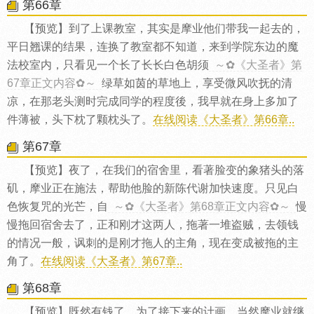
第66章
【预览】到了上课教室，其实是摩业他们带我一起去的，
平日翘课的结果，连换了教室都不知道，来到学院东边的魔
法校室内，只看见一个长了长长白色胡须
～✿《大圣者》第
67章正文内容✿～
绿草如茵的草地上，享受微风吹抚的清
凉，在那老头测时完成同学的程度後，我早就在身上多加了
件薄被，头下枕了颗枕头了。
在线阅读《大圣者》第66章..
第67章
【预览】夜了，在我们的宿舍里，看著脸变的象猪头的落
矶，摩业正在施法，帮助他脸的新陈代谢加快速度。只见白
色恢复咒的光芒，自
～✿《大圣者》第68章正文内容✿～
慢
慢拖回宿舍去了，正和刚才这两人，拖著一堆盗贼，去领钱
的情况一般，讽刺的是刚才拖人的主角，现在变成被拖的主
角了。
在线阅读《大圣者》第67章..
第68章
【预览】既然有钱了，为了接下来的计画，当然摩业就继