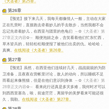
《大圣者》第25章..
第26章
【预览】接下来几天，我每天都像情人一般，主动在大家
正在扎营时，直接跑去牵着妙儿的手去散步，当然我都不会
忘记先牵着妙儿，在西亚与团里的色龟们
～✿《大圣者》第
27章正文内容✿～
顺便泡妞之余，含笑看着他们忙东忙西，
草木皆兵的，轻轻松松顺便报了被他们出卖的仇。哈哈哈，
真爽。
在线阅读《大圣者》第26章..
第27章
【预览】虽然，在西亚他们连续好几天，战战兢兢的为防
卫准备，且夜夜在营帐里讨论，敌人的动向，所以睡眠不足
而看起来像熊猫，但是在他们意识到身体
～✿《大圣者》第
28章正文内容✿～
看来此行还真是多灾多难，我何时才可以
到西西里塞岛，唉，前途茫茫，离留学的美梦看来可能还很
久，我勒。
在线阅读《大圣者》第27章..
第28章