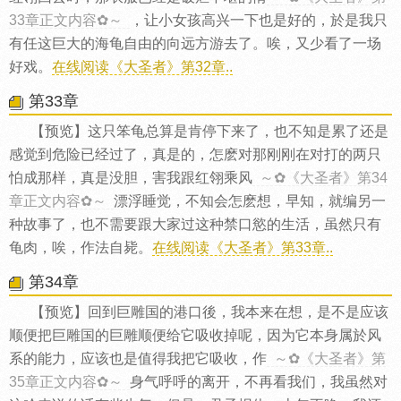
33章正文内容✿～
，让小女孩高兴一下也是好的，於是我只
有任这巨大的海龟自由的向远方游去了。唉，又少看了一场
好戏。
在线阅读《大圣者》第32章..
第33章
【预览】这只笨龟总算是肯停下来了，也不知是累了还是
感觉到危险已经过了，真是的，怎麽对那刚刚在对打的两只
怕成那样，真是没胆，害我跟红翎乘风
～✿《大圣者》第34
章正文内容✿～
漂浮睡觉，不知会怎麽想，早知，就编另一
种故事了，也不需要跟大家过这种禁口慾的生活，虽然只有
龟肉，唉，作法自毙。
在线阅读《大圣者》第33章..
第34章
【预览】回到巨雕国的港口後，我本来在想，是不是应该
顺便把巨雕国的巨雕顺便给它吸收掉呢，因为它本身属於风
系的能力，应该也是值得我把它吸收，作
～✿《大圣者》第
35章正文内容✿～
身气呼呼的离开，不再看我们，我虽然对