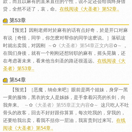
款，而且以麻有的直来直往的个性，说不定还会给我终身借
贷，全然不还了，哀，命。
在线阅读《大圣者》第52章..
第53章
【预览】因刚老师对於麻有的话有点好奇，於是开口对麻
有说［奇怪，同学，你怎麽对帮你的同学这麽说。］落矶这
时就出卖我，对因刚
～✿《大圣者》第54章正文内容✿～
。
在我们身後，就有一个刚刚还想转职的麻有，摇头晃脑，还
在考虑著未来，看来他当剑圣的路还很遥远。
在线阅读《大
圣者》第53章..
第54章
【预览】［恶魔，纳命来吧］眼前是两个姐妹，身穿一黑
一黄的服饰，黑衣的女人是姊姊，是手拿着闪亮的长剑，向
我奔来。
～✿《大圣者》第55章正文内容✿～
这只吃人不吐
骨头的政客，回去不好好跟你算算，每次吃我的，穿我的，
还要给我出卖，看我不括你一层油，我富贵到过来写。
在线
阅读《大圣者》第54章..