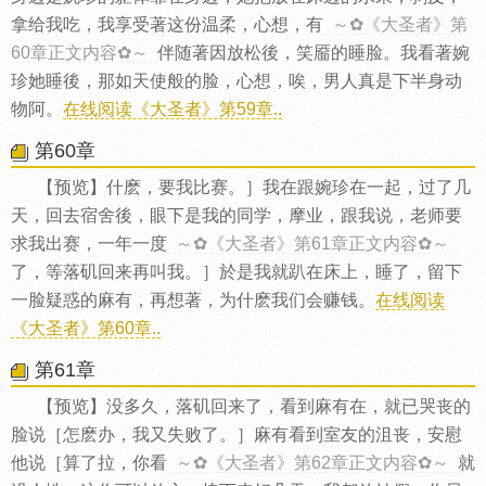
拿给我吃，我享受著这份温柔，心想，有
～✿《大圣者》第
60章正文内容✿～
伴随著因放松後，笑靥的睡脸。我看著婉
珍她睡後，那如天使般的脸，心想，唉，男人真是下半身动
物阿。
在线阅读《大圣者》第59章..
第60章
【预览】什麽，要我比赛。］我在跟婉珍在一起，过了几
天，回去宿舍後，眼下是我的同学，摩业，跟我说，老师要
求我出赛，一年一度
～✿《大圣者》第61章正文内容✿～
了，等落矶回来再叫我。］於是我就趴在床上，睡了，留下
一脸疑惑的麻有，再想著，为什麽我们会赚钱。
在线阅读
《大圣者》第60章..
第61章
【预览】没多久，落矶回来了，看到麻有在，就已哭丧的
脸说［怎麽办，我又失败了。］麻有看到室友的沮丧，安慰
他说［算了拉，你看
～✿《大圣者》第62章正文内容✿～
就