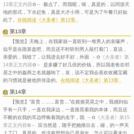
13章正文内容✿～
极点了。而我呢，唉，真是的，以同游天
地的形式，下水赶鱼，真是大才小用，可是为了午餐只好如
此了。
在线阅读《大圣者》第12章..
第13章
【预览】天晚上，在我家就一直听到一堆男人的哀嚎声，
似乎是在跪算盘吧，而且还不时听到男人敲打着门，直说，
亲爱的，我错了，让我进去好不好，外面
～✿《大圣者》第
14章正文内容✿～
是多赚了好几倍的价钱，所以我老爸在邻
居之中的姦商之名就越响了，哀，说不定我会喜欢收藏宝藏
的习惯就是被他所传染的。
在线阅读《大圣者》第13章..
第14章
【预览】“富贵，……富贵…”在摇摇晃晃之中，我感到似
乎有一只手，一直在我床边，一直摇晃着我的本体，而且还
不断的在我的耳边呼唤着我的名字，我
～✿《大圣者》第15
章正文内容✿～
应当然是，随手把她推出去，碰，的一声关
上了门，真是的，也没有想想自己是淑女，怎么可以看未出