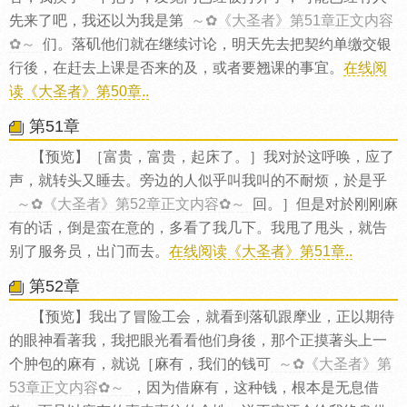
先来了吧，我还以为我是第
～✿《大圣者》第51章正文内容
✿～
们。落矶他们就在继续讨论，明天先去把契约单缴交银
行後，在赶去上课是否来的及，或者要翘课的事宜。
在线阅
读《大圣者》第50章..
第51章
【预览】［富贵，富贵，起床了。］我对於这呼唤，应了
声，就转头又睡去。旁边的人似乎叫我叫的不耐烦，於是乎
～✿《大圣者》第52章正文内容✿～
回。］但是对於刚刚麻
有的话，倒是蛮在意的，多看了我几下。我甩了甩头，就告
别了服务员，出门而去。
在线阅读《大圣者》第51章..
第52章
【预览】我出了冒险工会，就看到落矶跟摩业，正以期待
的眼神看著我，我把眼光看看他们身後，那个正摸著头上一
个肿包的麻有，就说［麻有，我们的钱可
～✿《大圣者》第
53章正文内容✿～
，因为借麻有，这种钱，根本是无息借