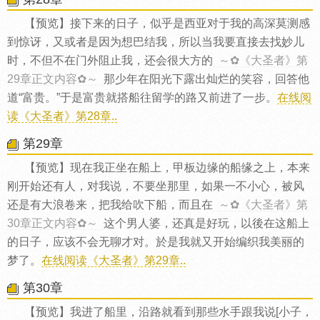
【预览】接下来的日子，似乎是西亚对于我的高深莫测感
到惊讶，又或者是因为想巴结我，所以当我要直接去找妙儿
时，不但不在门外阻止我，还会很大方的
～✿《大圣者》第
29章正文内容✿～
那少年在阳光下露出灿烂的笑容，回答他
道“富贵。”于是富贵就搭船往留学的路又前进了一步。
在线阅
读《大圣者》第28章..
第29章
【预览】现在我正坐在船上，甲板边缘的船缘之上，本来
刚开始还有人，对我说，不要坐那里，如果一不小心，被风
还是有大浪卷来，把我给吹下船，而且在
～✿《大圣者》第
30章正文内容✿～
这个男人婆，还真是好玩，以後在这船上
的日子，应该不会无聊才对。於是我就又开始编织我美丽的
梦了。
在线阅读《大圣者》第29章..
第30章
【预览】我进了船里，沿路就看到那些水手跟我说[小子，