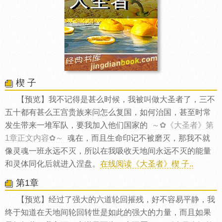
楔 子
【预览】我不记得是甚么时候，我被叫做大圣者了，三不
五十都有甚么王宫贵族来问怎么复国，如何治国，甚至时常
发生带来一堆军队，要我加入他们国家的
～✿《大圣者》第
1章正文内容✿～
魂在，而且生命印记不被磨灭，那我不就
像灵魂一班永远不灭，所以在我吸收天地间永远不灭的能量
和灵体同化后就进入涅盘。
在线阅读《大圣者》楔 子..
第1章
【预览】经过了强大的六道轮回摧残，好不容易平静，我
终于知道在天地间轮回转世是如此的强大的力量，而且如果