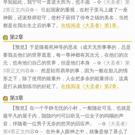
早知如此，我宁可一直逆天而为，也不愿
～✿《大圣者》第
2章正文内容✿～
引起国家的重视，在村子里马上建了一座
神殿，还派祭师驻守，使村子获得了传奇之镇的美名，当然
都是在我出生之后的事了。
在线阅读《大圣者》第1章..
第2章
【预览】于是随着死神等的恶友（成天无所事事的，总是
要我去他们的世界逛逛，每一尊神都有其次元，在他们的次
元，也有他们自己的世界，但是他们本身
～✿《大圣者》第
3章正文内容✿～
然是轻而易举的事，因为一般在胎儿的情
形之下，除了使用的能量外，人会把多余的能量排出，这真
是打从娘胎练功的好处了。
在线阅读《大圣者》第2章..
第3章
【预览】在一个平静无忧的小村，一般随处可见，也就是
最平凡的屋子内，隐隐约约可以听见一位女子的呜咽的声
音，伴随着一位男子无奈的想哭的回应声。
～✿《大圣者》
第4章正文内容✿～
在外来人眼神之中，就像是做了甚么了