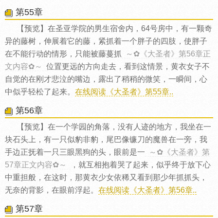
第55章
【预览】在圣亚学院的男生宿舍内，64号房中，有一颗奇
异的藤树，伸展着它的藤，紧抓着一个胖子的四肢，使胖子
在不能行动的情形，只能被藤蔓抓
～✿《大圣者》第56章正
文内容✿～
位置更远的方向走去，看到这情景，黄衣女子不
自觉的在刚才悲泣的嘴边，露出了稍稍的微笑，一瞬间，心
中似乎轻松了起来。
在线阅读《大圣者》第55章..
第56章
【预览】在一个学园的角落，没有人迹的地方，我坐在一
块石头上，有一只似豹非豹，尾巴像镰刀的魔兽在一旁，我
手边正抚着一只三眼黑狗的头，眼前是一
～✿《大圣者》第
57章正文内容✿～
，就互相抱着哭了起来，似乎终于放下心
中重担般，在这时，那黄衣少女依稀又看到那少年抓抓头，
无奈的背影，在眼前浮起。
在线阅读《大圣者》第56章..
第57章