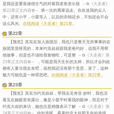
是我还是要装做很生气的对着我老爸发出疑
～✿《大圣者》
第22章正文内容✿～
第一次的离家远走。在欢送我的众人
中，还有小平，小茵等人，以后的衣锦还乡，不知还会不会
这么风光。
在线阅读《大圣者》第21章..
第22章
【预览】其实在加入旅团后，我也只是整天无所事事的在
旅团里晃呀晃的，本来约克叔叔跟我老爸约好，说我不用帮
他做事，但是也不须给我食物吃，可是整
～✿《大圣者》第
23章正文内容✿～
，可能是我天生长的太帅，所以才会到处
都有人要当我女友吧，虽然我还没有那个意思，算了，这种
魅力可能也是一种罪恶吧。
在线阅读《大圣者》第22章..
第23章
【预览】其实当约克叔叔，带我去见奇亚·妙时，我也没
看见在她眼里有露出，像是小茵平时看我的眼神，而且对于
约克大叔的来访，她也仅是稍微表示了解
～✿《大圣者》第
24章正文内容✿～
你知道呢，看著约克大叔那无奈的表情，