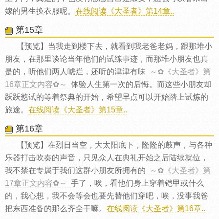
嫁的男生换衣服呢。
在线阅读《大圣者》第14章..
第15章
【预览】当我走到楼下去，就看到我老爸老妈，跟那堆小
朋友，在那里谈论当年他们的试练事迹，而那堆小朋友也真
是的，听他们两人唬烂，还听的津津有味
～✿《大圣者》第
16章正文内容✿～
体验人生第一次的后悔。而这些小朋友却
跃跃慾试的等着祭典的开始，希望早点可以开始踏上试炼的
旅途。
在线阅读《大圣者》第15章..
第16章
【预览】在烈日当空，大太阳底下，隆隆的鼓声，与各种
乐器打击吹奏的声音，只见众人在典礼开始之后陆续就位，
我不禁在专属于我们这群小朋友所拥有的
～✿《大圣者》第
17章正文内容✿～
手了，唉，看他们身上穿着铠甲或什么
的，我心想，我不会等会也要先替他们穿吧，唉，没事我爸
把东西准备的那么齐全干嘛。
在线阅读《大圣者》第16章..