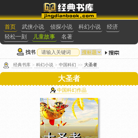
首页
武侠小说
侦探小说
科幻小说
经济
轻松一刻
儿童故事
名著
找书
经典书库
>
科幻小说
>
中国科幻
>>
大圣者
大圣者
中国科幻作品