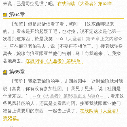
来说，已是司空见惯了吧。
在线阅读《大圣者》第63章..
第64章
【预览】但是那僧侣看了看，就问，［这东西哪里来
的。］看来是开始起疑了吧，也对拉，说不定这次是他第一
次看到这东西，於是我笑
～✿《大圣者》第65章正文内容✿
～
草往痕亚老伯丢去，说［不要再不相信了。］接著我转身
离去，婉珍向痕亚跟亚兰他们告别，马上向我追来，让我搂
著她离去。
在线阅读《大圣者》第64章..
第65章
【预览】我牵著婉珍的手，走回校园中，这时婉珍就对我
说［富贵，你有没有参加社团。］我晃了晃头，说［社团是
什麽东西。］
～✿《大圣者》第66章正文内容✿～
，看来这
些见风转舵的人，还真是会看风向阿。接著我就跟摩业他们
准备上课要用的东西，一起去上课了。
在线阅读《大圣者》
第65章..