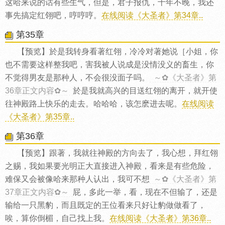
这哈来说的话有些生气，但是，君子报仇，十年不晚，我还
事先搞定红翎吧，哼哼哼。
在线阅读《大圣者》第34章..
第35章
【预览】於是我转身看著红翎，冷冷对著她说［小姐，你
也不需要这样整我吧，害我被人说成是没情没义的畜生，你
不觉得男友是那种人，不会很没面子吗。
～✿《大圣者》第
36章正文内容✿～
於是我就高兴的目送红翎的离开，就开使
往神殿路上快乐的走去。哈哈哈，该怎麽进去呢。
在线阅读
《大圣者》第35章..
第36章
【预览】跟著，我就往神殿的方向去了，我心想，拜红翎
之赐，我如果要光明正大直接进入神殿，看来是有些危险，
难保又会被像哈来那种人认出，我可不想
～✿《大圣者》第
37章正文内容✿～
屁，多此一举，看，现在不但输了，还是
输给一只黑豹，而且既定的王位看来只好让豹做做看了，
唉，算你倒楣，自己找上我。
在线阅读《大圣者》第36章..