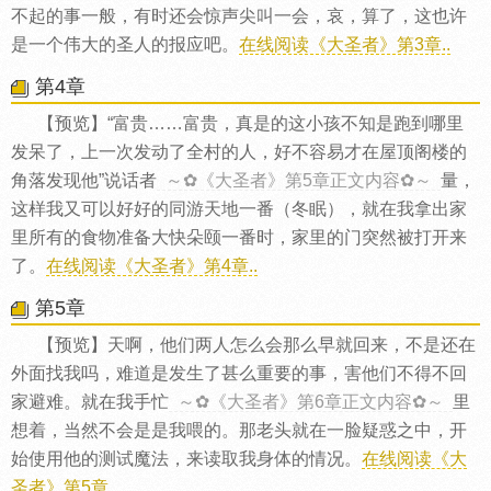
不起的事一般，有时还会惊声尖叫一会，哀，算了，这也许
是一个伟大的圣人的报应吧。
在线阅读《大圣者》第3章..
第4章
【预览】“富贵……富贵，真是的这小孩不知是跑到哪里
发呆了，上一次发动了全村的人，好不容易才在屋顶阁楼的
角落发现他”说话者
～✿《大圣者》第5章正文内容✿～
量，
这样我又可以好好的同游天地一番（冬眠），就在我拿出家
里所有的食物准备大快朵颐一番时，家里的门突然被打开来
了。
在线阅读《大圣者》第4章..
第5章
【预览】天啊，他们两人怎么会那么早就回来，不是还在
外面找我吗，难道是发生了甚么重要的事，害他们不得不回
家避难。就在我手忙
～✿《大圣者》第6章正文内容✿～
里
想着，当然不会是是我喂的。那老头就在一脸疑惑之中，开
始使用他的测试魔法，来读取我身体的情况。
在线阅读《大
圣者》第5章..