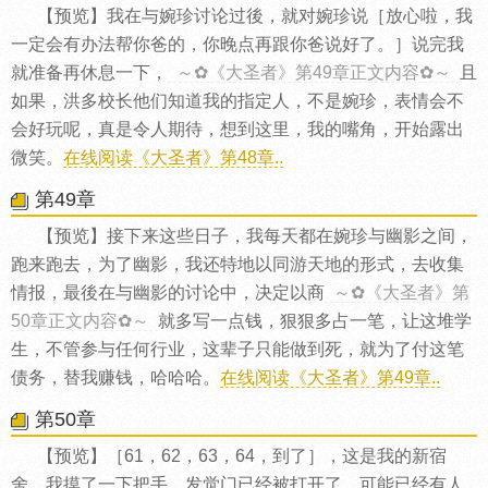
【预览】我在与婉珍讨论过後，就对婉珍说［放心啦，我
一定会有办法帮你爸的，你晚点再跟你爸说好了。］说完我
就准备再休息一下，
～✿《大圣者》第49章正文内容✿～
且
如果，洪多校长他们知道我的指定人，不是婉珍，表情会不
会好玩呢，真是令人期待，想到这里，我的嘴角，开始露出
微笑。
在线阅读《大圣者》第48章..
第49章
【预览】接下来这些日子，我每天都在婉珍与幽影之间，
跑来跑去，为了幽影，我还特地以同游天地的形式，去收集
情报，最後在与幽影的讨论中，决定以商
～✿《大圣者》第
50章正文内容✿～
就多写一点钱，狠狠多占一笔，让这堆学
生，不管参与任何行业，这辈子只能做到死，就为了付这笔
债务，替我赚钱，哈哈哈。
在线阅读《大圣者》第49章..
第50章
【预览】［61，62，63，64，到了］，这是我的新宿
舍，我摸了一下把手，发觉门已经被打开了，可能已经有人