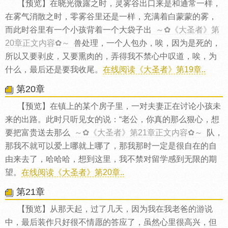
【预览】在晓光微露之时，灵雾谷出口来是和通常一样，
在雾气消散之时，零雾谷里还是一样，充满着白蒙蒙的雾，
而此时谷里有一个小孩背着一个大袋子出
～✿《大圣者》第
20章正文内容✿～
兽处理，一个人包办，唉，因为是死的，
所以又要剥皮，又要熏肉的，弄得我不禁心中叹道，唉，为
什么，最后还是要我收尾。
在线阅读《大圣者》第19章..
第20章
【预览】在镇上的某个房子里，一对夫妻正在讨论小孩未
来的出路。此时只听见女的说：“老公，你真的那么狠心，想
要把富贵送去那么
～✿《大圣者》第21章正文内容✿～
队，
那我不就可以爱上哪就上哪了，那我那时一定是很自在的自
由来去了，哈哈哈，想到这里，我不禁对留学感到无限的期
望。
在线阅读《大圣者》第20章..
第21章
【预览】从那天起，过了几天，因为我在我老爸的游说
中，最后装作只好很不情愿的答应了，虽然心里很高兴，但