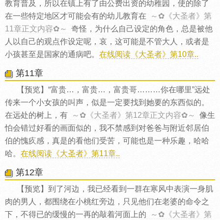
教育普及，所以在镇上有了由公费出资的幼稚园，使的除了
在一些特定地区才可能会有的幼儿教育在
～✿《大圣者》第
11章正文内容✿～
奇怪，为什么自己设定的角色，总是被他
人以自己的观点作设定呢，哀，这可能是不管大人，或者是
小孩甚至是国家的通病吧。
在线阅读《大圣者》第10章..
第11章
【预览】“富贵…，富贵…，富贵哥………你在哪里”远处
传来一个小女孩的叫声，似是一定要找到她要的东西似的。
在远处的树上，有
～✿《大圣者》第12章正文内容✿～
像生
怕会错过好看的画面似的，我不禁感到对爸爸与附近邻居伯
伯的愧疚感，真是的看他们受苦，可能也是一种乐趣，哈哈
哈。
在线阅读《大圣者》第11章..
第12章
【预览】到了河边，我已经看到一群在寒风中表演一身肌
肉的男人，都围绕在小桃红旁边，只见他们在老婆的命令之
下，不得已的缓慢的一再的敲着河面上的
～✿《大圣者》第