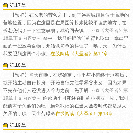
第17章
【预览】在长老的带领之下，到了远离城镇且位于高地的
营地位置，因为在这里是在周围算起来比较平坦的地方，在
长老交代了一下注意事项，就给回去镇上
～✿《大圣者》第
18章正文内容✿～
奈中，我只好把他们的背包取出，拿出里
面的一些应急食物，开始做简单的料理了，唉，天，为什么
我要照顾这两个小孩。
在线阅读《大圣者》第17章..
第18章
【预览】当天夜晚，在我确定，小平与小茵终于睡着后，
就开始主动自行起身，开始自行先往零雾谷出发，因为如果
不先在他们人还没进入谷内之前，先了解
～✿《大圣者》第
19章正文内容✿～
给那两个可能还在睡的小朋友，唉，我可
能前辈子欠他们的吧，虽然我记的在当大圣者时代都是别人
欠我的，唉，天生劳碌命
在线阅读《大圣者》第18章..
第19章