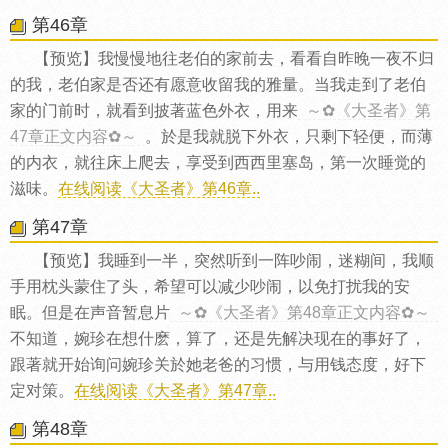
第46章
【预览】我慢慢地往老伯的家前去，看看自昨晚一夜不归
的我，老伯家是否还有愿意收留我的雅量。当我走到了老伯
家的门前时，就看到披著蓝色外衣，用来
～✿《大圣者》第
47章正文内容✿～
。於是我就脱下外衣，只剩下轻便，而薄
的内衣，就往床上爬去，享受到西西里塞岛，第一次睡觉的
滋味。
在线阅读《大圣者》第46章..
第47章
【预览】我睡到一半，突然听到一阵吵闹，迷糊间，我顺
手用枕头蒙住了头，希望可以减少吵闹，以免打扰我的安
眠。但是在声音暂息片
～✿《大圣者》第48章正文内容✿～
不知道，婉珍在想什麽，算了，还是先解决现在的事好了，
跟著就开始询问婉珍关於她老爸的习惯，与用钱态度，好下
定对策。
在线阅读《大圣者》第47章..
第48章