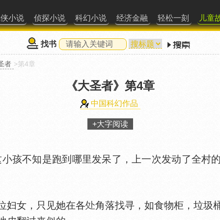
武侠小说
侦探小说
科幻小说
经济金融
轻松一刻
儿童
找书
圣者
>第4章
《大圣者》
第4章
中国科幻作品
+大字阅读
小孩不知是跑到哪里发呆了，上一次发动了全村的
位妇女，只见她在各
角落找寻，如食物柜，垃圾