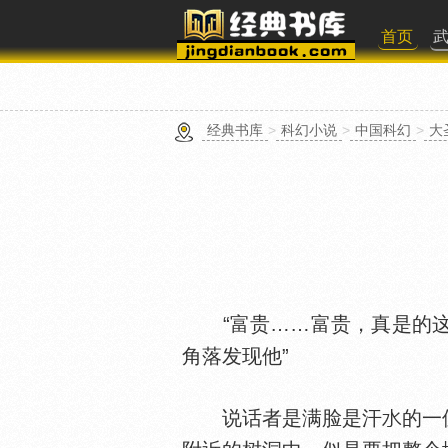
首页
经典书库
>
科幻小说
>
中国科幻
>
大
“富贵……富贵，真是的这
角落发现他”
说话者是满脸是汗
的一