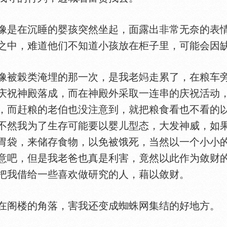
是在沉睡的婴孩突然坐起，面露出非常无奈的表情
之中，难道他们不知道小孩放在柜子里，可能会因
被榖类淹埋的那一次，是我老
走累了，在粮车
庆祝神殿落成，而在神殿外采取一连串的庆祝活动
，而赶粮的老伯也没注意到，就把粮食看也不看的
不然我为了生存可能要以婴儿型态，大发神威，如
胃袋，来储存食物，以免被饿死，当然以一个小小
意吧，但是我老爸也真是利害，竟然以此作为敛财
把我借给一些喜欢做研究的人，藉以敛财。
在阁楼的角落，害我还变成蜘蛛网集结的好地方。