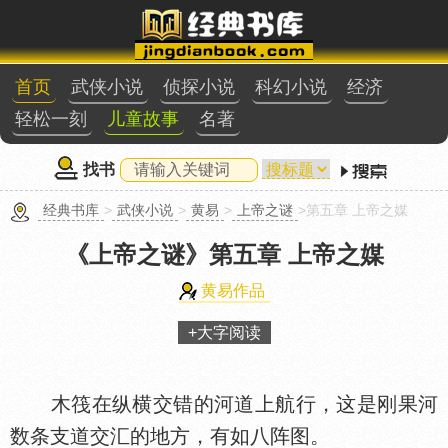
首页
武侠小说
侦探小说
科幻小说
经济
轻松一刻
儿童故事
名著
找书
经典书库
>
武侠小说
>
黄易
>
上帝之谜
>第五章 上帝之媒
《上帝之谜》
第五章 上帝之媒
黄易作品
+大字阅读
木筏在纵横交错的河道上航行，这是刚果河
数条支道交汇的地方，有如八阵图。