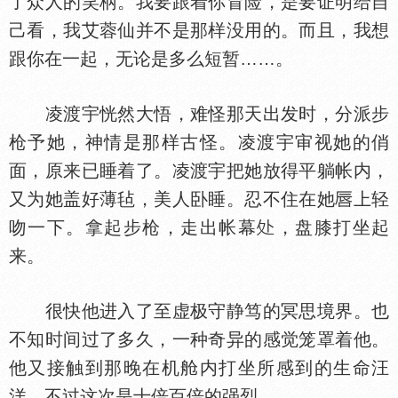
了众人的笑柄。我要跟着你冒险，是要证明给自
己看，我艾蓉仙并不是那样没用的。而且，我想
跟你在一起，无论是多么短暂……。
凌渡宇恍然大悟，难怪那天出发时，分派步
枪予她，神情是那样古怪。凌渡宇审视她的俏
面，原来已睡着了。凌渡宇把她放得平躺帐内，
又为她盖好薄毡，美人卧睡。忍不住在她
上轻
吻一下。拿起步枪，走出帐幕
，盘膝打坐起
来。
很快他进入了至虚极守静笃的冥思境界。也
不知时间过了多久，一种奇异的感觉笼罩着他。
他又接触到那晚在机舱内打坐所感到的生命汪
洋，不过这次是十倍百倍的强烈。