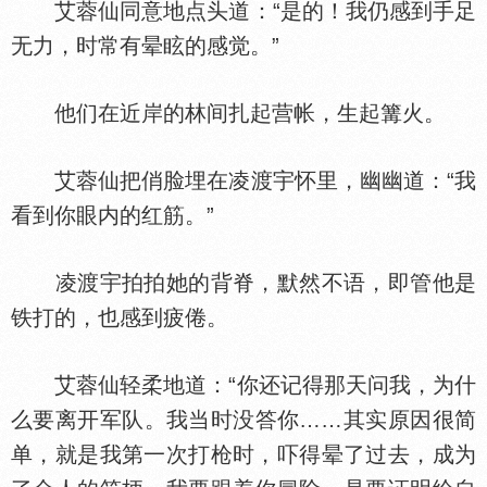
艾蓉仙同意地点头道：“是的！我仍感到手足
无力，时常有晕眩的感觉。”
他们在近岸的林间扎起营帐，生起篝火。
艾蓉仙把俏脸埋在凌渡宇怀里，幽幽道：“我
看到你眼内的红筋。”
凌渡宇拍拍她的背脊，默然不语，即管他是
铁打的，也感到疲倦。
艾蓉仙轻柔地道：“你还记得那天问我，为什
么要离开军队。我当时没答你……其实原因很简
单，就是我第一次打枪时，吓得晕了过去，成为