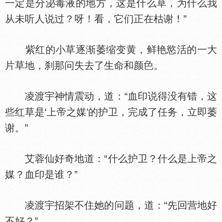
一定是分泌毒液的地方，这是什么草，为什么我
从未听人说过？呀！看，它们正在枯谢！”
紫红的小草逐渐萎缩变黄，鲜艳慾活的一大
片草地，刹那问失去了生命和颜
。
凌渡宇神情震动，道：“血印说得没有错，这
些红草是‘上帝之媒’的护卫，完成了任务，立即萎
谢。”
艾蓉仙好奇地道：“什么护卫？什么是上帝之
媒？血印是谁？”
凌渡宇招架不住她的问题，道：“先回营地好
不好？”