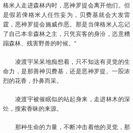
格米人走进森林内时，恶神罗提会离开他们。但
是假若俾格米人任
妄为，贝费基就会大发雷
霆，恶神罗提会施威作恶。那是当俾格米人忘记
了自己本非森林之主，只凭宾客的身汾，恣意糟
蹋森林、残害野兽的时候。”
凌渡宇呆呆地痴想着，只不知这有灵觉的生
命力，是那善神贝费基，还是恶神罗提。一
浓
烈的花香，扑鼻而采。
凌渡宇被催眠似的站起身来，走进林木的深
，搜索香昧的来源。
那种生命的力量，不断冲击着他的灵觉，那