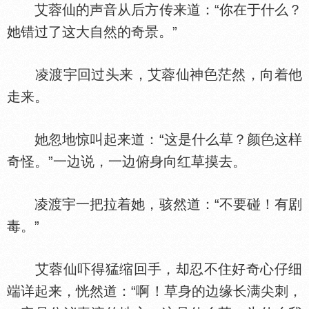
艾蓉仙的声音从后方传来道：“你在于什么？
她错过了这大自然的奇景。”
凌渡宇回过头来，艾蓉仙神
茫然，向着他
走来。
她忽地惊叫起来道：“这是什么草？颜
这样
奇怪。”一边说，一边俯身向红草摸去。
凌渡宇一把拉着她，骇然道：“不要碰！有剧
毒。”
艾蓉仙吓得猛缩回手，却忍不住好奇心仔细
端详起来，恍然道：“啊！草身的边缘长满尖刺，