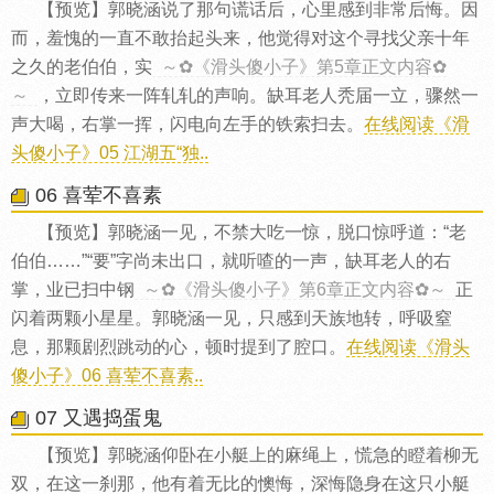
【预览】郭晓涵说了那句谎话后，心里感到非常后悔。因
而，羞愧的一直不敢抬起头来，他觉得对这个寻找父亲十年
之久的老伯伯，实
～✿《滑头傻小子》第5章正文内容✿
～
，立即传来一阵轧轧的声响。缺耳老人秃届一立，骤然一
声大喝，右掌一挥，闪电向左手的铁索扫去。
在线阅读《滑
头傻小子》05 江湖五“独..
06 喜荤不喜素
【预览】郭晓涵一见，不禁大吃一惊，脱口惊呼道：“老
伯伯……”“要”字尚未出口，就听喳的一声，缺耳老人的右
掌，业已扫中钢
～✿《滑头傻小子》第6章正文内容✿～
正
闪着两颗小星星。郭晓涵一见，只感到天族地转，呼吸窒
息，那颗剧烈跳动的心，顿时提到了腔口。
在线阅读《滑头
傻小子》06 喜荤不喜素..
07 又遇捣蛋鬼
【预览】郭晓涵仰卧在小艇上的麻绳上，慌急的瞪着柳无
双，在这一刹那，他有着无比的懊悔，深悔隐身在这只小艇