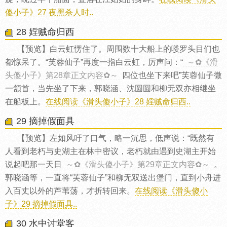
傻小子》27 夜黑杀人时..
28 婬贼命归西
【预览】白云虹愣住了。周围数十大船上的喽罗头目们也
都惊呆了。“芙蓉仙子”再度一指白云虹，厉声问：“
～✿《滑
头傻小子》第28章正文内容✿～
四位也坐下来吧”芙蓉仙子微
一颔首，当先坐了下来，郭晓涵、沈圆圆和柳无双亦相继坐
在船板上。
在线阅读《滑头傻小子》28 婬贼命归西..
29 摘掉假面具
【预览】左如风吁了口气，略一沉思，低声说：“既然有
人看到老朽与史湖主在林中密议，老朽就由遇到史湖主开始
说起吧那一天日
～✿《滑头傻小子》第29章正文内容✿～
。
郭晓涵等，一直将“芙蓉仙子”和柳无双送出堡门，直到小舟进
入百丈以外的芦苇荡，才折转回来。
在线阅读《滑头傻小
子》29 摘掉假面具..
30 水中讨堂客