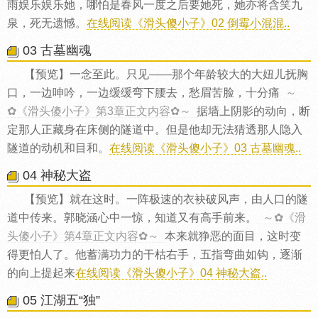
雨娱乐娱乐她，哪怕是春风一度之后要她死，她亦将含笑九
泉，死无遗憾。
在线阅读《滑头傻小子》02 倒霉小混混..
03 古墓幽魂
【预览】一念至此。只见——那个年龄较大的大妞儿抚胸
口，一边呻吟，一边缓缓弯下腰去，愁眉苦脸，十分痛
～
✿《滑头傻小子》第3章正文内容✿～
据墙上阴影的动向，断
定那人正藏身在床侧的隧道中。但是他却无法猜透那人隐入
隧道的动机和目和。
在线阅读《滑头傻小子》03 古墓幽魂..
04 神秘大盗
【预览】就在这时。一阵极速的衣袂破风声，由人口的隧
道中传来。郭晓涵心中一惊，知道又有高手前来。
～✿《滑
头傻小子》第4章正文内容✿～
本来就狰恶的面目，这时变
得更怕人了。他蓄满功力的干枯右手，五指弯曲如钩，逐渐
的向上提起来
在线阅读《滑头傻小子》04 神秘大盗..
05 江湖五“独”