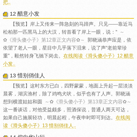
把..
12 醋意小发
【预览】岸上又传来一阵急刻的马蹄声。只见——靠近马
松柏那一匹黑马上的大汉，转首看了岸上一眼，说：“
～
✿《滑头傻小子》第12章正文内容✿～
郭晓涵恭声应是，依
依望了老人一眼，星目中几乎落下泪来，说了声“老前辈珍
重”，毅然转身飞驰下岗去。
在线阅读《滑头傻小子》12 醋意
小发..
13 惜别俏佳人
【预览】这时东方已白，四野蒙蒙，地面上升起一层淡淡
晨雾，湖滨渔村，除了鸡鸣犬吠，似乎也有了人声。郭晓涵
想到横渡姑姑和圆
～✿《滑头傻小子》第13章正文内容✿～
这一番谈话，对他受益颇多，照酒保说，普通人两天可达，
如果自己施展轻功，明晨起程，午夜申时即可到达。
在线阅
读《滑头傻小子》13 惜别俏佳人..