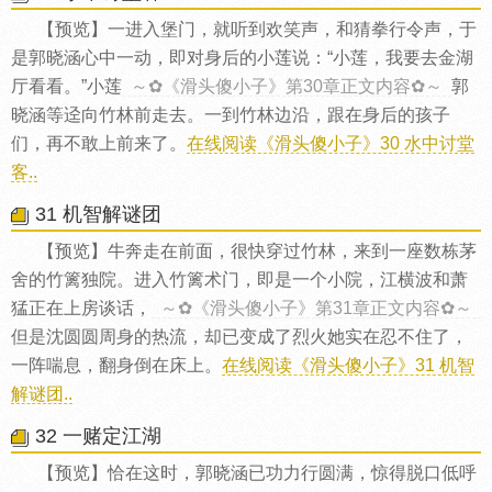
【预览】一进入堡门，就听到欢笑声，和猜拳行令声，于
是郭晓涵心中一动，即对身后的小莲说：“小莲，我要去金湖
厅看看。”小莲
～✿《滑头傻小子》第30章正文内容✿～
郭
晓涵等迳向竹林前走去。一到竹林边沿，跟在身后的孩子
们，再不敢上前来了。
在线阅读《滑头傻小子》30 水中讨堂
客..
31 机智解谜团
【预览】牛奔走在前面，很快穿过竹林，来到一座数栋茅
舍的竹篱独院。进入竹篱术门，即是一个小院，江横波和萧
猛正在上房谈话，
～✿《滑头傻小子》第31章正文内容✿～
但是沈圆圆周身的热流，却已变成了烈火她实在忍不住了，
一阵喘息，翻身倒在床上。
在线阅读《滑头傻小子》31 机智
解谜团..
32 一赌定江湖
【预览】恰在这时，郭晓涵已功力行圆满，惊得脱口低呼