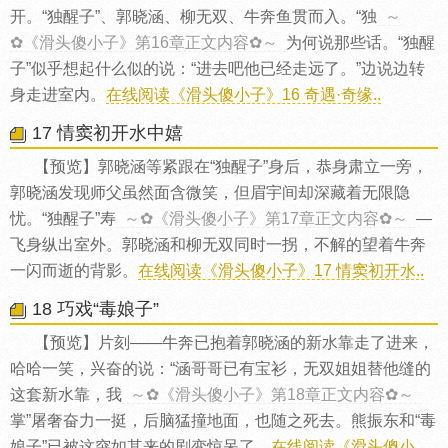
开。“独醒子”、郭晓涵、柳无双、牛奔鱼贯而入。“独
～
✿《滑头傻小子》第16章正文内容✿～
为何说那些话。“独醒
子”似乎想起什么似的说：“进去吧他已经走远了。”边说边转
身走进室内。
在线阅读《滑头傻小子》16 奇遇·奇缘..
17 情窦初开水中嬉
【预览】郭晓涵等紧跟在“独醒子”身后，恭身肃立一旁，
郭晓涵发现师父虽然面含微笑，但眉宇间却深藏着无限隐
忧。“独醒子”寿
～✿《滑头傻小子》第17章正文内容✿～
—
飞身纵出室外。郭晓涵和柳无双同时一拐，不解的望着牛奔
一闪而逝的背影。
在线阅读《滑头傻小子》17 情窦初开水..
18 巧戏“毒娘子”
【预览】片刻——牛奔已抱着郭晓涵的新水靠走了进来，
哈哈一笑，兴奋的说：“涵哥哥已有宝衫，无双姐姐替他缝的
这套新水靠，我
～✿《滑头傻小子》第18章正文内容✿～
掌”屠奢奋力一挺，后脑猛撞地面，也随之死去。熊振东和“毒
娘子”已被这突如其来的剧变惊呆了。
在线阅读《滑头傻小