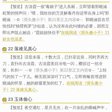
【预览】古淡霞一俟“毒娘子”进入东厢，立即望着郭晓涵
机警的悄声问：“喂，我给你的万灵解毒丹你还带在身上吗”郭
晓涵
～✿《滑头傻小子》第21章正文内容✿～
郭晓涵旨在尽
快找到“独臂阎罗”沙似道，认为没有在此纠缠的必要，因而立
即出声阻止她说：“霞姐姐快住手”
在线阅读《滑头傻小子》21
妖女也温柔..
22 落难见真心
【预览】话音未落，十数大汉，已扑至近前，同时齐挥大
刀，直扑向古淡霞。古淡霞美目冷电一闪，樱掠过一丝冷
笑，长剑一
～✿《滑头傻小子》第22章正文内容✿～
”上轻
巧的拍了一下儿。柳无双深深吁了口气，立即将螓首埋进郭
晓涵的怀里，她的娇靥更加的红了。
在线阅读《滑头傻小
子》22 落难见真心..
23 玉体偷心
【预览】夜空通红，星月无光，在一片杂乱的嘶喊声中，