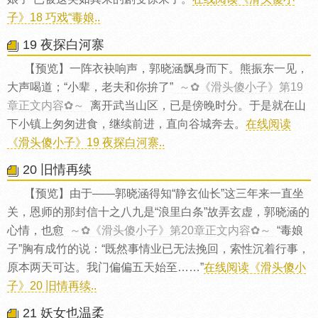
子》18 巧戏“毒娘..
19 夜探白河寨
【预览】一阵衣袂响声，郭晓涵飘身而下。熊振东一见，
大声喝道；“小辈，老夫和你拚了”
～✿《滑头傻小子》第19
章正文内容✿～
离开武当山区，已是傍晚时分。于是就在山
下小镇上匆匆进食，继续前进，直向谷城奔去。
在线阅读
《滑头傻小子》19 夜探白河寨..
20 旧情再续
【预览】由于——郭晓涵得知“静玄仙长”这三年来一直坐
关，恩师的那封信十之八九是“浪里白条”故弄玄虚，郭晓涵的
心情，也愈
～✿《滑头傻小子》第20章正文内容✿～
“毒娘
子”胸有成竹的说：“既然事情业已无法挽回，索性沉着行事，
原本两天可达。我门偏偏五天始至……”
在线阅读《滑头傻小
子》20 旧情再续..
21 妖女也温柔