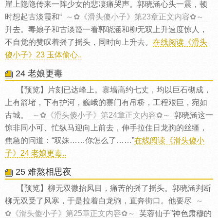
崖上隐隐传来一阵少女的悲凄痛哭声。郭晓涵心头一震，顿
时想起古淡霞和“
～✿《滑头傻小子》第23章正文内容✿～
升去。毒娘子和古淡霞一看郭晓涵和柳无双上升速度惊人，
不自觉的赞叹着摇了摇头，同时向上升去。
在线阅读《滑头
傻小子》23 玉体偷心..
24 老娘更毒
【预览】片刻已达峰上。寨墙高约七丈，均以巨石砌成，
上有箭堵，下有护河，巍峨的寨门有吊桥，工程艰巨，宛如
古城。
～✿《滑头傻小子》第24章正文内容✿～
郭晓涵这一
惊非同小可、忙纵马迎向上前去，伸手拉住日龙驹的丝缰，
焦急的问道：“双妹……你怎么了……”
在线阅读《滑头傻小
子》24 老娘更毒..
25 难熬相思夜
【预览】柳无双微抬凤目，痛苦的摇了摇头。郭晓涵判断
柳无双受了风寒，于是拉着白龙驹，直奔街口。他要尽
～
✿《滑头傻小子》第25章正文内容✿～
芙蓉仙子”神色肃穆的