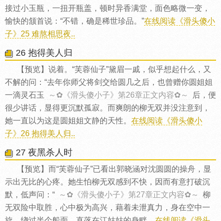
接过小玉瓶，一扭开瓶盖，顿时异香满堂，面色略微一变，
愉快的颔首说：“不错，确是稀世珍品。”
在线阅读《滑头傻小
子》25 难熬相思夜..
26 抱得美人归
【预览】说着。“芙蓉仙子”黛眉一戚，似乎想起什么，又
不解的问：“去年你师父将剑交给圆几之后，也曾赠你圆姐姐
一滴灵石玉
～✿《滑头傻小子》第26章正文内容✿～
后，便
很少讲话，显得更沉默孤寂。而爽朗的柳无双并没注意到，
她一直以为这是圆姐姐文静的天性。
在线阅读《滑头傻小
子》26 抱得美人归..
27 夜黑杀人时
【预览】而“芙蓉仙子”已看出郭晓涵对沈圆圆的操舟，显
示出无比的心疼。她生怕柳无双感到不快，因而有意打破沉
默，低声问：“
～✿《滑头傻小子》第27章正文内容✿～
柳
无双险中取胜，心中极为高兴，藉着未泄真力，身在空中一
旋，绕过半个船面，直落在江姑姑的身畔。
在线阅读《滑头