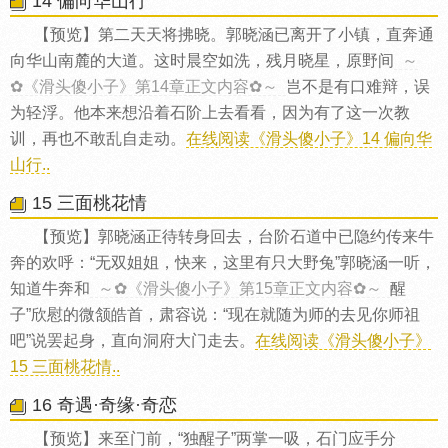
14 偏向华山行
【预览】第二天天将拂晓。郭晓涵已离开了小镇，直奔通
向华山南麓的大道。这时晨空如洗，残月晓星，原野间
～
✿《滑头傻小子》第14章正文内容✿～
岂不是有口难辩，误
为轻浮。他本来想沿着石阶上去看看，因为有了这一次教
训，再也不敢乱自走动。
在线阅读《滑头傻小子》14 偏向华
山行..
15 三面桃花情
【预览】郭晓涵正待转身回去，台阶石道中已隐约传来牛
奔的欢呼：“无双姐姐，快来，这里有只大野兔”郭晓涵一听，
知道牛奔和
～✿《滑头傻小子》第15章正文内容✿～
醒
子”欣慰的微颔皓首，肃容说：“现在就随为师的去见你师祖
吧”说罢起身，直向洞府大门走去。
在线阅读《滑头傻小子》
15 三面桃花情..
16 奇遇·奇缘·奇恋
【预览】来至门前，“独醒子”两掌一吸，石门应手分