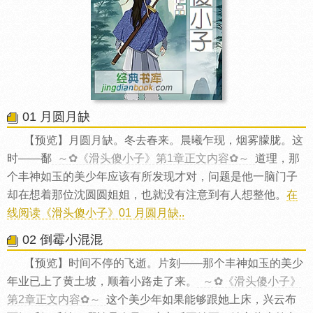
01 月圆月缺
【预览】月圆月缺。冬去春来。晨曦乍现，烟雾朦胧。这
时——鄱
～✿《滑头傻小子》第1章正文内容✿～
道理，那
个丰神如玉的美少年应该有所发现才对，问题是他一脑门子
却在想着那位沈圆圆姐姐，也就没有注意到有人想整他。
在
线阅读《滑头傻小子》01 月圆月缺..
02 倒霉小混混
【预览】时间不停的飞逝。片刻——那个丰神如玉的美少
年业已上了黄土坡，顺着小路走了来。
～✿《滑头傻小子》
第2章正文内容✿～
这个美少年如果能够跟她上床，兴云布