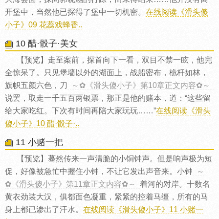
开堡中，当然他已探得了堡中一切机密。
在线阅读《滑头傻
小子》09 花蕊戏蜂香..
10 醋·骰子·美女
【预览】走至案前，探首向下一看，双目不禁一眩，他完
全惊呆了。只见堡墙以外的湖面上，战船密布，桅杆如林，
旗帜五颜六色，刀
～✿《滑头傻小子》第10章正文内容✿～
说罢，取走一千五百两银票，那正是他的赌本，道：“这些留
给大家吃红。下次有时间再陪大家玩玩……”
在线阅读《滑头
傻小子》10 醋·骰子·..
11 小赌一把
【预览】蓦然传来一声清脆的小铜钟声。但是响声极为短
促，好像被急忙中握住小钟，不让它发出声音来。小钟
～
✿《滑头傻小子》第11章正文内容✿～
着河的对岸。十数名
黄衣劲装大汉，俱都面色凝重，紧紧的控着马缰，所有的马
身上都已渗出了汗水。
在线阅读《滑头傻小子》11 小赌一