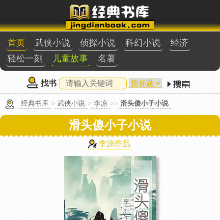
首页
武侠小说
侦探小说
科幻小说
经济
轻松一刻
儿童故事
名著
找书
经典书库
>
武侠小说
>
李凉
>>
滑头傻小子小说
滑头傻小子小说
李凉作品