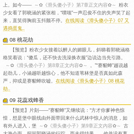
上。如今——
～✿《滑头傻小子》第7章正文内容✿～
粉衣
少女看了郭晓涵的紧张相，“噗嗤”一声忍俊不住的失声笑了起
来，直笑得胸前玉抖颤不停。
在线阅读《滑头傻小子》07 又
遇捣蛋鬼..
08 桃花劫
【预览】粉衣少女接着以醉人的媚眼儿，斜睇着郭晓涵格
格笑着说：“傻瓜，还不快去洗澡换衣服”边说边当先引路。
～✿《滑头傻小子》第8章正文内容✿～
。”“赛貂蝉”越说越
起劲儿，小涵越听越惊心，他不知道苇林堡是否真如此森
严，抑或是赛貂蝉吹嘘。
在线阅读《滑头傻小子》08 桃花
劫..
09 花蕊戏蜂香
【预览】片刻——“赛貂蝉”又继续说：“方才你爹神色惊
惶，想是堡中眼线由外面带回来什么武林中惊人的消息，如
有外人进入，堡
～✿《滑头傻小子》第9章正文内容✿～
古
大海会面，探间郭晓涵的行踪，而未得结果……他并没有离