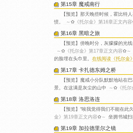
第15章 魔戒南行
【预览】那天晚些时候，霍比特人
愤。
～✿《托尔金》第16章正文内容
第16章 黑暗之旅
【预览】傍晚时分，灰朦朦的光线
～✿《托尔金》第17章正文内容✿～
的脸埋在头巾里。
在线阅读《托尔金》第
第17章 卡扎德东姆之桥
【预览】魔戒小分队默默地站在巴
景。在这满是灰尘的山中
～✿《托尔
第18章 洛思洛连
【预览】“唉我觉得我们不能在此久
金》第19章正文内容✿～
坐拥书城扫
第19章 加拉德里尔之镜