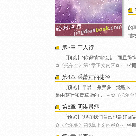
的
描
第3章 三人行
【预览】“你得悄悄地走，而且得
✿《托尔金》第4章正文内容✿～
坐
第4章 采蘑菇的捷径
【预览】早晨，弗罗多一觉醒来，
是由蕨叶和青草做的，
～✿《托尔金
第5章 阴谋暴露
【预览】“现在我们自己也最好回
✿《托尔金》第6章正文内容✿～
坐