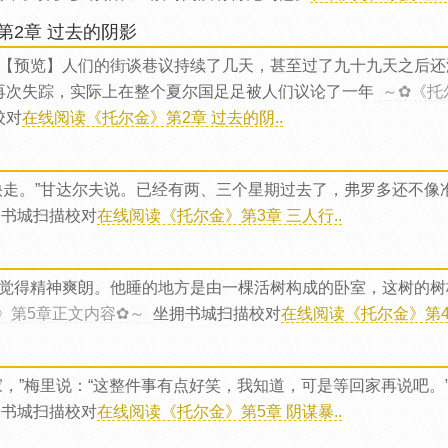
第2章 过去的阴影
【预览】人们的街谈巷议持续了几天，甚至过了九十九天之后还
再次失踪，实际上在整个夏尔国足足被人们议论了一年
～✿《托
校对
在线阅读《托尔金》第2章 过去的阴..
快走。”甘达尔夫说。已经有两、三个星期过去了，弗罗多还不像
拥书城扫描校对
在线阅读《托尔金》第3章 三人行..
觉得精神爽朗。他睡的地方是由一棵活树构成的卧室，这树的树
》第5章正文内容✿～
坐拥书城扫描校对
在线阅读《托尔金》第4章
家，”梅里说：“这整件事有点好笑，我知道，可是等回家再说吧。
拥书城扫描校对
在线阅读《托尔金》第5章 阴谋暴..