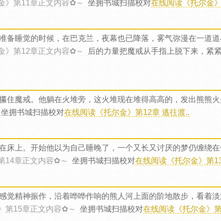
金》第11章正文内容✿～
坐拥书城扫描校对
在线阅读《托尔金》第
准备睡觉的时候，在巴克兰，夜幕也已降落，雾气弥漫在一道道
金》第12章正文内容✿～
后的力量把魔戒从手指上脱下来，紧
攥住魔戒。他躺在火堆旁，这火堆现在堆得高高的，发出熊熊火
坐拥书城扫描校对
在线阅读《托尔金》第12章 逃往渡..
在床上。开始他以为自己睡晚了，一个又长又讨厌的梦仍缠绕在
第14章正文内容✿～
坐拥书城扫描校对
在线阅读《托尔金》第13章
感觉精神振作，沿着哗哗作响的熊人河上面的阶地散步，看着淡
》第15章正文内容✿～
坐拥书城扫描校对
在线阅读《托尔金》第1