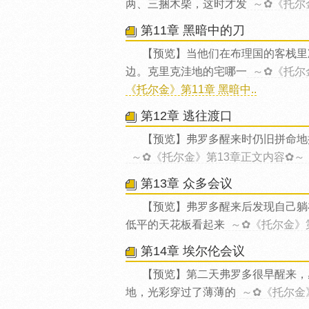
两、三捆木柴，这时才发
～✿《托尔
第11章 黑暗中的刀
【预览】当他们在布理国的客栈里
边。克里克洼地的宅哪一
～✿《托尔
《托尔金》第11章 黑暗中..
第12章 逃往渡口
【预览】弗罗多醒来时仍旧拼命地
～✿《托尔金》第13章正文内容✿～
第13章 众多会议
【预览】弗罗多醒来后发现自己躺
低平的天花板看起来
～✿《托尔金》
第14章 埃尔伦会议
【预览】第二天弗罗多很早醒来，
地，光彩穿过了薄薄的
～✿《托尔金