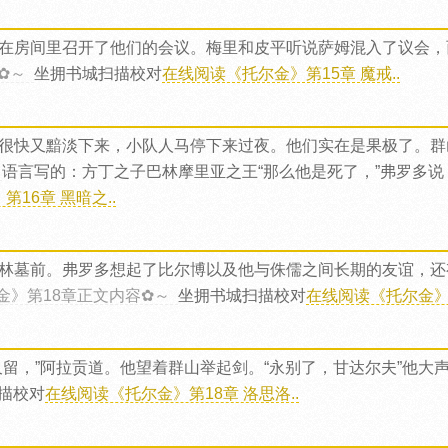
在房间里召开了他们的会议。梅里和皮平听说萨姆混入了议会，
✿～
坐拥书城扫描校对
在线阅读《托尔金》第15章 魔戒..
很快又黯淡下来，小队人马停下来过夜。他们实在是果极了。群
语言写的：方丁之子巴林摩里亚之王“那么他是死了，”弗罗多说
16章 黑暗之..
林墓前。弗罗多想起了比尔博以及他与侏儒之间长期的友谊，还
金》第18章正文内容✿～
坐拥书城扫描校对
在线阅读《托尔金》第
留，”阿拉贡道。他望着群山举起剑。“永别了，甘达尔夫”他大
描校对
在线阅读《托尔金》第18章 洛思洛..