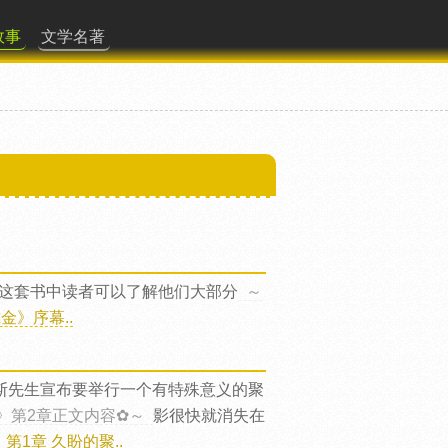
故事
文学名著
这套书中读者可以了解他们大部分
～
金》序幕..
金斯先生宣布要举行一个有特殊意义的聚
》第2章正文内容✿～
影很快就消失在
1章 久盼的聚..