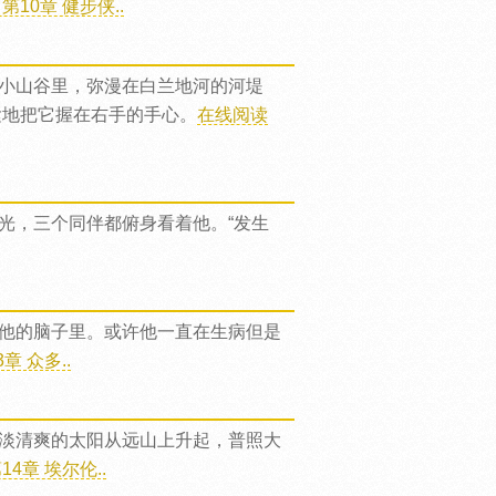
10章 健步侠..
小山谷里，弥漫在白兰地河的河堤
紧地把它握在右手的手心。
在线阅读
光，三个同伴都俯身看着他。“发生
他的脑子里。或许他一直在生病但是
 众多..
淡清爽的太阳从远山上升起，普照大
4章 埃尔伦..