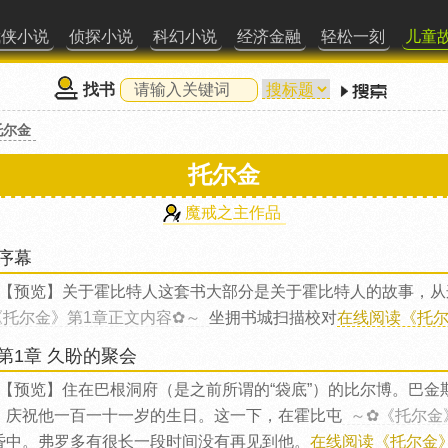
武侠小说
侦探小说
科幻小说
经济金融
轻松一刻
儿童
找书
托尔金
托尔金
魔戒之主作品
序幕
【预览】关于霍比特人这套书大部分是关于霍比特人的故事，从
《托尔金》第1章正文内容✿～
坐拥书城扫描校对
在线阅读《托尔
第1章 久盼的聚会
【预览】住在巴根洞府（是之前所谓的“袋底”）的比尔博。巴
，庆祝他一百一十一岁的生日。这一下，在霍比屯
～✿《托尔金
昏中。弗罗多有很长一段时间没有再见到他。
在线阅读《托尔金》第