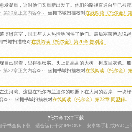
愈发凝重，这时他们又重新出发了。他们的路径直通向早已被夜
》第20章正文内容✿～
坐拥书城扫描校对
在线阅读《托尔金》第1
莱博恩宫室，国王与夫人热情地问候了他们。最后塞莱博恩说起他
拥书城扫描校对
在线阅读《托尔金》第20章 告别洛..
现自己躺着，里得很密实。头上是高高的大树，树皮呈灰色。船
》第22章正文内容✿～
坐拥书城扫描校对
在线阅读《托尔金》第2
左边河湾。这里在托尔布兰迪尔的映照下在大河的西岸，一块绿
容✿～
坐拥书城扫描校对
在线阅读《托尔金》第22章 同盟解..
托尔金TXT下载
电子书全集下载，适合运行于如IPHONE、安卓等手机或PAD上