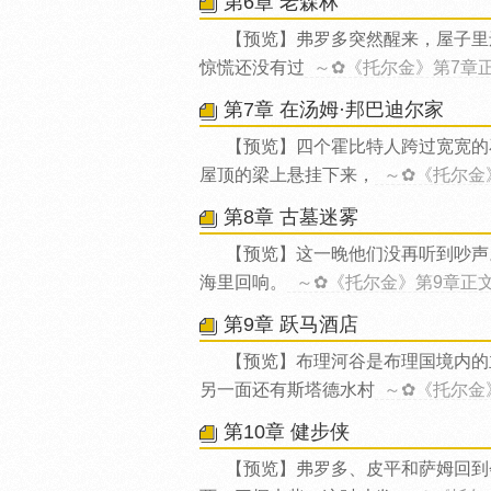
第6章 老森林
【预览】弗罗多突然醒来，屋子里
惊慌还没有过
～✿《托尔金》第7章
第7章 在汤姆·邦巴迪尔家
【预览】四个霍比特人跨过宽宽的
屋顶的梁上悬挂下来，
～✿《托尔金
第8章 古墓迷雾
【预览】这一晚他们没再听到吵声
海里回响。
～✿《托尔金》第9章正
第9章 跃马酒店
【预览】布理河谷是布理国境内的
另一面还有斯塔德水村
～✿《托尔金
第10章 健步侠
【预览】弗罗多、皮平和萨姆回到