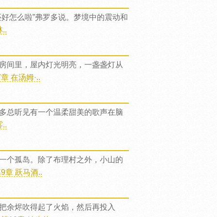
好怎么啦”弗罗多说。梦境中的震动和
..
房间里，屋内灯光明亮，一盏盏灯从
 在汤姆·..
多总听见有一个温柔甜美的歌声在脑
..
一个孤岛。除了布理村之外，小山的
章 跃马酒..
把余烬吹得起了火焰，然后再投入