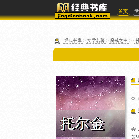
首页
经典书库
>
文学名著
>
魔戒之主
>>
✿
会
黄