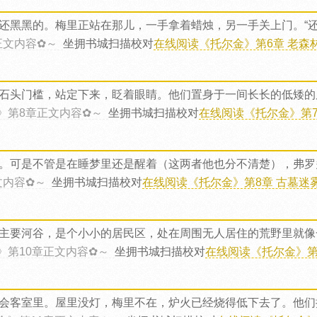
还黑黑的。梅里正站在那儿，一手拿着蜡烛，另一手关上门。“还
正文内容✿～
坐拥书城扫描校对
在线阅读《托尔金》第6章 老森林
石头门槛，站定下来，眨着眼睛。他们置身于一间长长的低矮的
》第8章正文内容✿～
坐拥书城扫描校对
在线阅读《托尔金》第7章
。可是不管是在睡梦里还是醒着（这两者他也分不清楚），弗罗
文内容✿～
坐拥书城扫描校对
在线阅读《托尔金》第8章 古墓迷雾
主要河谷，是个小小的居民区，处在周围无人居住的荒野里就像
》第10章正文内容✿～
坐拥书城扫描校对
在线阅读《托尔金》第9
会客室里。屋里没灯，梅里不在，炉火已经烧得低下去了。他们