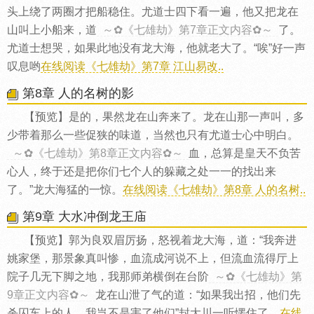
头上绕了两圈才把船稳住。尤道士四下看一遍，他又把龙在
山叫上小船来，道
～✿《七雄劫》第7章正文内容✿～
了。
尤道士想哭，如果此地没有龙大海，他就老大了。“唉”好一声
叹息哟
在线阅读《七雄劫》第7章 江山易改..
第8章 人的名树的影
【预览】是的，果然龙在山奔来了。龙在山那一声叫，多
少带着那么一些促狭的味道，当然也只有尤道士心中明白。
～✿《七雄劫》第8章正文内容✿～
血，总算是皇天不负苦
心人，终于还是把你们七个人的躲藏之处一一的找出来
了。”龙大海猛的一惊。
在线阅读《七雄劫》第8章 人的名树..
第9章 大水冲倒龙王庙
【预览】郭为良双眉厉扬，怒视着龙大海，道：“我奔进
姚家堡，那景象真叫惨，血流成河说不上，但流血流得厅上
院子几无下脚之地，我那师弟横倒在台阶
～✿《七雄劫》第
9章正文内容✿～
龙在山泄了气的道：“如果我出招，他们先
杀囚车上的人，我岂不是害了他们”封大川一听愣住了。
在线