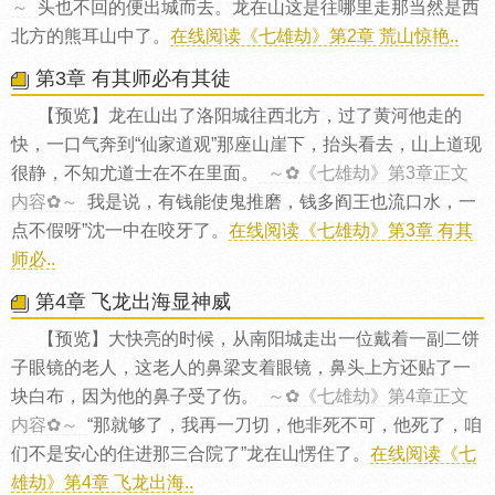
～
头也不回的便出城而去。龙在山这是往哪里走那当然是西
北方的熊耳山中了。
在线阅读《七雄劫》第2章 荒山惊艳..
第3章 有其师必有其徒
【预览】龙在山出了洛阳城往西北方，过了黄河他走的
快，一口气奔到“仙家道观”那座山崖下，抬头看去，山上道现
很静，不知尤道士在不在里面。
～✿《七雄劫》第3章正文
内容✿～
我是说，有钱能使鬼推磨，钱多阎王也流口水，一
点不假呀”沈一中在咬牙了。
在线阅读《七雄劫》第3章 有其
师必..
第4章 飞龙出海显神威
【预览】大快亮的时候，从南阳城走出一位戴着一副二饼
子眼镜的老人，这老人的鼻梁支着眼镜，鼻头上方还贴了一
块白布，因为他的鼻子受了伤。
～✿《七雄劫》第4章正文
内容✿～
“那就够了，我再一刀切，他非死不可，他死了，咱
们不是安心的住进那三合院了”龙在山愣住了。
在线阅读《七
雄劫》第4章 飞龙出海..