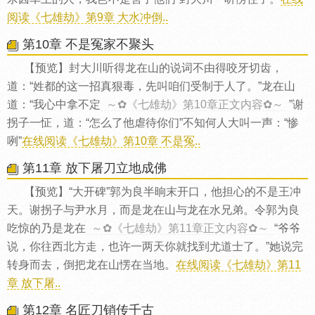
阅读《七雄劫》第9章 大水冲倒..
第10章 不是冤家不聚头
【预览】封大川听得龙在山的说词不由得咬牙切齿，
道：“姓都的这一招真狠毒，先叫咱们受制于人了。”龙在山
道：“我心中拿不定
～✿《七雄劫》第10章正文内容✿～
”谢
拐子一怔，道：“怎么了他虐待你们”不知何人大叫一声：“惨
咧”
在线阅读《七雄劫》第10章 不是冤..
第11章 放下屠刀立地成佛
【预览】“大开碑”郭为良半晌末开口，他担心的不是王冲
天。谢拐子与尹水月，而是龙在山与龙在水兄弟。令郭为良
吃惊的乃是龙在
～✿《七雄劫》第11章正文内容✿～
“爷爷
说，你往西北方走，也许一两天你就找到尤道士了。”她说完
转身而去，倒把龙在山愣在当地。
在线阅读《七雄劫》第11
章 放下屠..
第12章 名匠刀销传千古