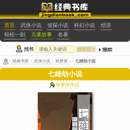
首页
武侠小说
侦探小说
科幻小说
经济
轻松一刻
儿童故事
名著
找书
经典书库
>
武侠小说
>
秋梦痕
>>
七雄劫小说
七雄劫小说
秋梦痕作品