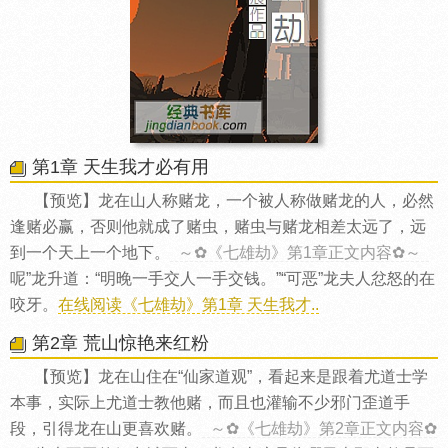
第1章 天生我才必有用
【预览】龙在山人称赌龙，一个被人称做赌龙的人，必然
逢赌必赢，否则他就成了赌虫，赌虫与赌龙相差太远了，远
到一个天上一个地下。
～✿《七雄劫》第1章正文内容✿～
呢”龙升道：“明晚一手交人一手交钱。”“可恶”龙夫人忿怒的在
咬牙。
在线阅读《七雄劫》第1章 天生我才..
第2章 荒山惊艳来红粉
【预览】龙在山住在“仙家道观”，看起来是跟着尤道士学
本事，实际上尤道士教他赌，而且也灌输不少邪门歪道手
段，引得龙在山更喜欢赌。
～✿《七雄劫》第2章正文内容✿