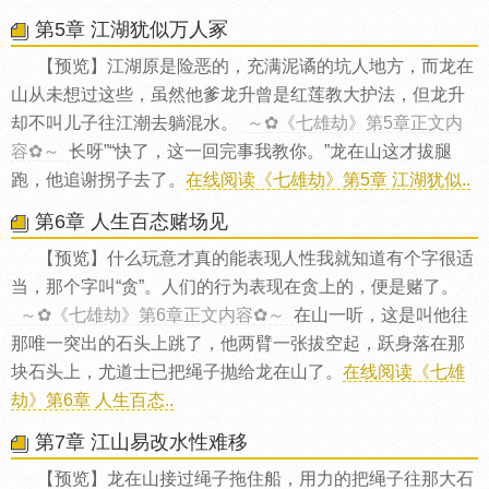
第5章 江湖犹似万人冢
【预览】江湖原是险恶的，充满泥谲的坑人地方，而龙在
山从未想过这些，虽然他爹龙升曾是红莲教大护法，但龙升
却不叫儿子往江潮去躺混水。
～✿《七雄劫》第5章正文内
容✿～
长呀”“快了，这一回完事我教你。”龙在山这才拔腿
跑，他追谢拐子去了。
在线阅读《七雄劫》第5章 江湖犹似..
第6章 人生百态赌场见
【预览】什么玩意才真的能表现人性我就知道有个字很适
当，那个字叫“贪”。人们的行为表现在贪上的，便是赌了。
～✿《七雄劫》第6章正文内容✿～
在山一听，这是叫他往
那唯一突出的石头上跳了，他两臂一张拔空起，跃身落在那
块石头上，尤道士已把绳子抛给龙在山了。
在线阅读《七雄
劫》第6章 人生百态..
第7章 江山易改水性难移
【预览】龙在山接过绳子拖住船，用力的把绳子往那大石