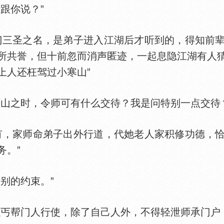
跟你说？”
三圣之名，是弟子进入江湖后才听到的，得知前辈
所共誉，但十前忽而消声匿迹，一起息隐江湖有人
上人还枉驾过小寒山”
之时，令师可有什么交待？我是问特别一点交待？
，家师命弟子出外行道，代她老人家积修功德，恰
务。”
别的约束。”
帮门人行使，除了自己人外，不得轻泄师承门户，