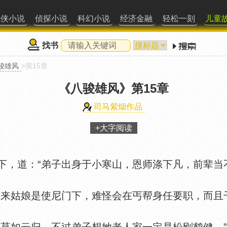
武侠小说
侦探小说
科幻小说
经济金融
轻松一刻
儿童
找书
骏雄风
>第15章
《八骏雄风》
第15章
司马紫烟作品
+大字阅读
道：“弟子出身于小寒山，恩师涤下凡，前辈当不
来姑娘是使尼门下，难怪会在丐帮身任要职，而且