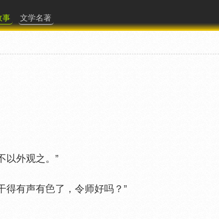
故事
文学名著
以外观之。”
干得有声有
了，令师好吗？”