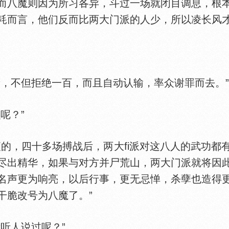
而八魔则因为所习各异，斗过一场就闭目调息，根
耗而言，他们反而比两大门派的人少，所以凌长风才
不但拒绝一百，而且自动认输，率众谢罪而去。”
呢？”
，四十多场搏战后，两大fi派对这八人的武功都
尽出精华，如果与对方并尸荒山，两大门派就将因
名声更为响亮，以后行事，更无忌惮，杀孽也造得
干脆改号为八魔了。”
听人说过呢？”