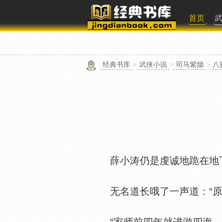
首页
经典书库
>
武侠小说
>
司马紫烟
>
八
薛小涛仍是虔诚地跪在地下，
无名道长哦了一声道：“原