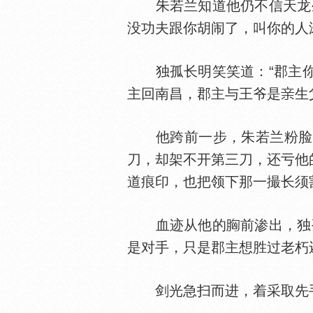
朱若兰知道他仍不信天龙生
没功夫跟你胡闹了，叫你的人
独孤长明笑笑道：“郡主你
主回南昌，郡主与王爷是
生
他跨前一步，朱若兰粉脸一
刀，却架不开第三刀，还亏他
道痕印，也把领下那一撮长须
血迹从他的
前渗出，独
是对手，只是郡主想胜过老朽
剑光急扫而进，着采取先手