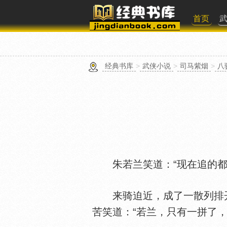
首页
经典书库
>
武侠小说
>
司马紫烟
>
八
朱若兰笑道：“现在追的都
来骑迫近，成了一散列排开
苦笑道：“若兰，只有一拼了，