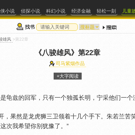
武侠小说
侦探小说
科幻小说
经济金融
轻松一刻
儿童
找书
骏雄风
>第22章
《八骏雄风》
第22章
司马紫烟作品
+大字阅读
是
兹的回军，只有一个独孤长明，宁采他们一个
，果然是龙虎狮三卫领着十几个手下。朱若兰苦笑
这次我希望你别犹豫了。”