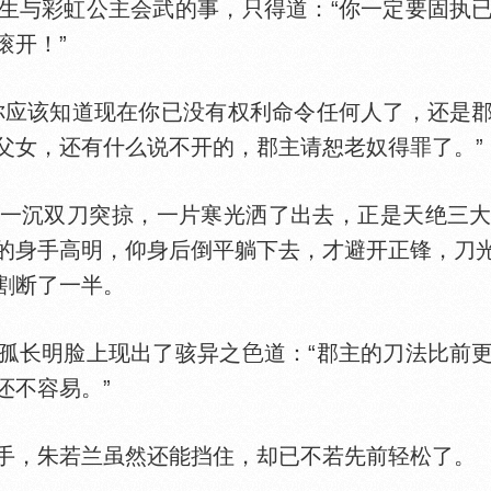
与彩虹公主会武的事，只得道：“你一定要固执已
滚开！”
应该知道现在你已没有权利命令任何人了，还是郡
父女，还有什么说不开的，郡主请恕老奴得罪了。”
沉双刀突掠，一片寒光洒了出去，正是天绝三大
的身手高明，仰身后倒平躺下去，才避开正锋，刀
割断了一半。
孤长明脸上现出了骇异之
道：“郡主的刀法比前
还不容易。”
，朱若兰虽然还能挡住，却已不若先前轻松了。