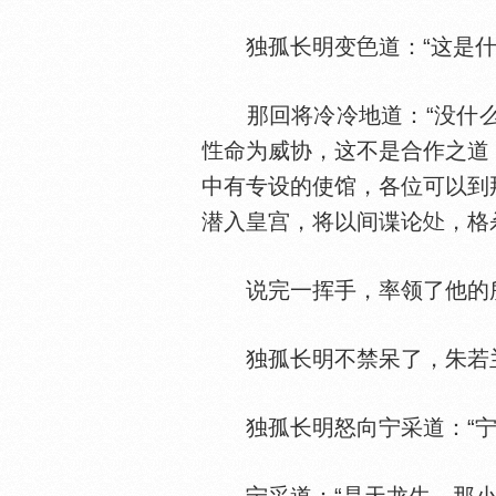
独孤长明变
道：“这是什
那回将冷冷地道：“没什么
命为威协，这不是合作之道
中有专设的使馆，各位可以到
潜入皇宫，将以间谍论
，格
说完一挥手，率领了他的所
独孤长明不禁呆了，朱若兰冷
独孤长明怒向宁采道：“宁