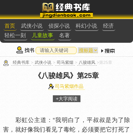
首页
武侠小说
侦探小说
科幻小说
经济
轻松一刻
儿童故事
名著
找书
经典书库
>
武侠小说
>
司马紫烟
>
八骏雄风
>第25章
《八骏雄风》
第25章
司马紫烟作品
+大字阅读
彩虹公主道：“我明白了，平叔叔是为了除
害，就好像我们看见了毒蛇，必须要把它打死了