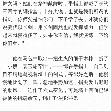
舞女吗？她们在祭神献舞时，手指上都戴了长约
三四寸的铜指套，十分尖锐，也就是我们所谓的
指剑，你师父是怕你们一下子学了去，才骗你们
说要代以长剑，用长剑固然也能发挥威力，但学
起来就慢得多了，如果你不信，我就演练一下给
你们看。”
他在马包中取出一把生火的细干木棒，折了
十小段，裴玉霜帮忙，一一绑在手指上，自己则
目不睛地凝视着墙上的剑式，等绑好之后，他慢
慢地比划了一阵，忽地手势加速，指尖发出嘶嘶
的劲风，一连作了六式变化，可是墙上四面已经
被他的指端劲气，划出了许多深槽。