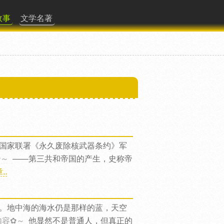
故事
文学名著
国家联署《永久废除核武器条约》军
✿～
——第三共和帝国的产生，史称帝
.
。地中海的海水仍是那样的蓝，天空
内容✿～
他显然不是普通人，但真正的