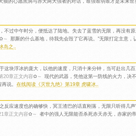
天狼的心愿黑洞与赤天两大强者的对话，谁强谁弱谁才是未来世
，不过中午时分，便抵达了陆地。失去了蓝雪的无限，再没有原
✿～
那厮的什么基地，待我先会毁了它再说。”无限打定主意，
岛之..
于这块浮冰的庞大，以他的速度，只消十来分钟，当可赴出几百
第20章正文内容✿～
现代的武器，凭他这第一防线的火力，决
程再说。
在线阅读《灭世九绝》第19章 虎啸冰..
之反应速度也的确够快，冥王渣巴的话直刚落，无限只听得几声“嘟
21章正文内容✿～
者中的强人无限能否杀死赤天赤无，赤家的