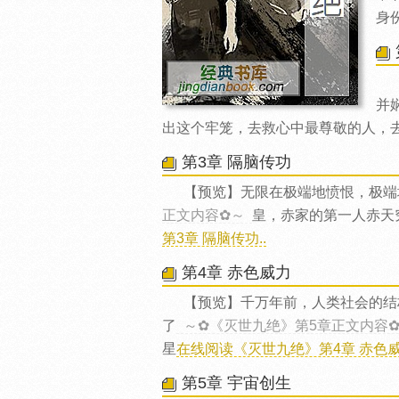
身
并
出这个牢笼，去救心中最尊敬的人，
第3章 隔脑传功
【预览】无限在极端地愤恨，极端
正文内容✿～
皇，赤家的第一人赤天
第3章 隔脑传功..
第4章 赤色威力
【预览】千万年前，人类社会的结
了
～✿《灭世九绝》第5章正文内容
星
在线阅读《灭世九绝》第4章 赤色威力
第5章 宇宙创生