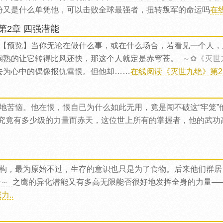
份又是什么单凭他，可以击败全球最强者，扭转叛军的命运吗
在
第2章 四强潜能
【预览】当你无论在做什么事，或在什么场合，若看见一个人，
娴熟的让它转得比风还快，那这个人就定是赤穹苍。
～✿《灭世
去为心中的偶像报仇雪恨。但他却……
在线阅读《灭世九绝》第2章
地苦恼。他在恨，恨自已为什么如此无用，竟是闯不破这“牢笼”
究竟有多少级的力量而赤天，这位世上所有的掌握者，他的武功
构，最为原始不过，生存的意识也只是为了食物。后来他们群居
✿～
之鹰的异化潜能又有多高无限能否很好地发挥全身的力量—
..