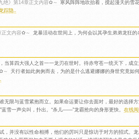
九绝》第14章正文内容✿～
寒风阵阵地吹抬着，搅起漫天的雪
踪隐..
章正文内容✿～
龙暴活动在世间上，为何会以其孕生弟弟龙狂的
，当算四大强人之首一一龙刃在世时。待赤穹苍一统天下，成立
✿～
天行者如此匆匆而去，为的是什么逃避娜娜的身世究竟如
.
谁无限与蓝雪紧抱而立。如果命运要让你去面对，最好的选择方
”蓝雪一声尖叫，扑出。“杀儿——”龙霸抢向的身形更快。
在线阅
试，并没有以性命相搏，他们的厉叫只是惊访于对方的招式。龙杀