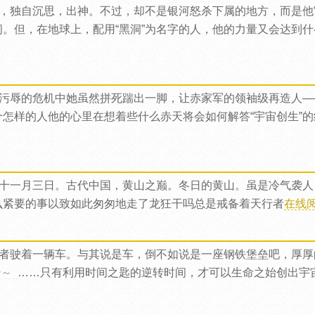
，独自沉思，出神。不过，却不是银河怒杀下属的地方，而是他
间。但，在地球上，配用“黑洞”为名字的人，他的力量又会达到
污辱的危机中她虽然拼死踹出一脚，让赤家军的领袖级再造人—
个怎样的人他的心里在想着些什么赤天将会如何解答“宇宙创生”
十一月三日。古代中国，黄山之巅。冬日的黄山。虽是冷气袭人
么紧要的事以致如此匆匆地走了龙狂干吗总是戒备着天行者
在线阅
者驶着一辆车。与其说是车，倒不如说是一座钢铁堡垒吧，厚厚
✿～
……只有利用时间之匙的逆转时间，才可以生命之始创出宇宙