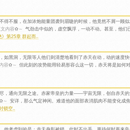
不得不服，在加浓炮能量团袭到眉睫的时候，他竟然不屑一顾似
正文内容✿～
气劲击中似的，虚空飘浮，一动不动。甚至，他们
第25章 群起而..
，如黑洞，无限等人他们则清楚地看到了赤天在动，动的速度快
内容✿～
但此刻的攻势能用轻易形容么这一切，赤天将是如何
尽，通向无限之途。赤家帝皇的力量——宇宙无限，创自赤天的
✿～
安详，那么气定神闲。难道他的面部表消肌肉不能变化成
锁空..
，他考虑到的是：赤天身影被锁，此时不出手，更待何时再来良