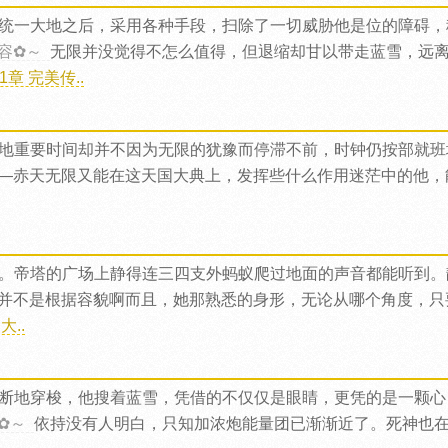
统一大地之后，采用各种手段，扫除了一切威胁他是位的障碍，
容✿～
无限并没觉得不怎么值得，但退缩却甘以带走蓝雪，远
章 完美传..
地重要时间却并不因为无限的犹豫而停滞不前，时钟仍按部就班
—赤天无限又能在这天国大典上，发挥些什么作用迷茫中的他，
。帝塔的广场上静得连三四支外蚂蚁爬过地面的声音都能听到。
并不是根据容貌啊而且，她那熟悉的身形，无论从哪个角度，只
..
断地穿梭，他搜着蓝雪，凭借的不仅仅是眼睛，更凭的是一颗心
✿～
依持没有人明白，只知加浓炮能量团已渐渐近了。死神也