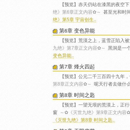
【预览】赤天仍站在漆黑的夜空下
绝》第6章正文内容✿～
甚至光和时
绝》第5章 宇宙创生..
第6章 变色异能
【预览】荒漠之上，蓝雪正陷入被
九绝》第7章正文内容✿～
黑洞是一
变色异能..
第7章 烽火四起
【预览】公元二千三百四十九年，
第8章正文内容✿～
呢天行者去做什
第8章 时间之匙
【预览】一望无垠的荒漠上，正行
窗
～✿《灭世九绝》第9章正文内容
《灭世九绝》第8章 时间之匙..