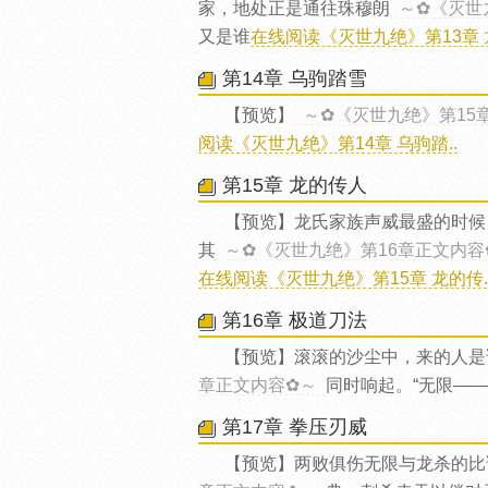
家，地处正是通往珠穆朗
～✿《灭世
又是谁
在线阅读《灭世九绝》第13章 龙
第14章 乌驹踏雪
【预览】
～✿《灭世九绝》第15
阅读《灭世九绝》第14章 乌驹踏..
第15章 龙的传人
【预览】龙氏家族声威最盛的时候
其
～✿《灭世九绝》第16章正文内容
在线阅读《灭世九绝》第15章 龙的传.
第16章 极道刀法
【预览】滚滚的沙尘中，来的人是
章正文内容✿～
同时响起。“无限——
第17章 拳压刃威
【预览】两败俱伤无限与龙杀的比