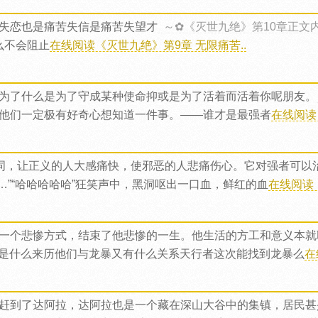
失恋也是痛苦失信是痛苦失望才
～✿《灭世九绝》第10章正文
么不会阻止
在线阅读《灭世九绝》第9章 无限痛苦..
为了什么是为了守成某种使命抑或是为了活着而活着你呢朋友。
他们一定极有好奇心想知道一件事。——谁才是最强者
在线阅读
的词，让正义的人大感痛快，使邪恶的人悲痛伤心。它对强者可以
…”“哈哈哈哈哈”狂笑声中，黑洞呕出一口血，鲜红的血
在线阅读《
一个悲惨方式，结束了他悲惨的一生。他生活的方工和意义本就
是什么来历他们与龙暴又有什么关系天行者这次能找到龙暴么
在
赶到了达阿拉，达阿拉也是一个藏在深山大谷中的集镇，居民甚