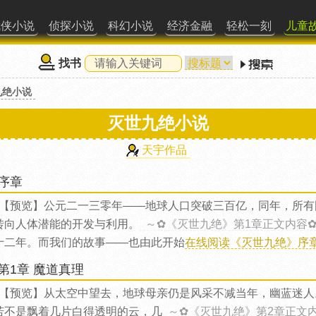
武侠小说
侦探小说
科幻小说
经济金融
轻松一刻
儿童
找书
九绝小说
灭世九绝小说
天宇作品
序章
【预览】公元二一三零年——地球人口突破三百亿，同年，所有
转向人体潜能的开发与利用。
～✿《灭世九绝》第1章正文内容
十二年。而我们的故事——也由此开始
在线阅读《灭世九绝》序章.
第1章 魔道真理
【预览】从太空中望去，地球母亲仍是风采不减当年，幽蓝迷人
若不是飘着几片白得透明的云，几
～✿《灭世九绝》第2章正文