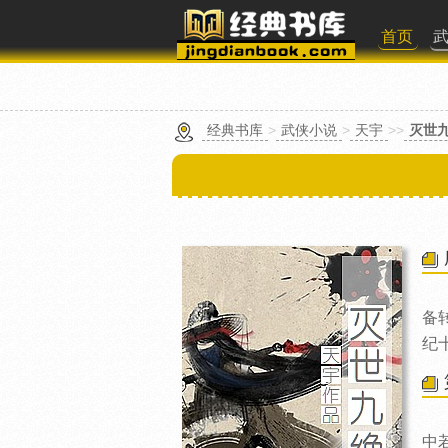
首页
经典书库
>
武侠小说
>
天宇
>>
灭世
备
纪
中