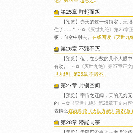
绝》第24章 超感之..
第25章 群起而叛
【预览】赤天的这一份镇定，无限
住了……”
～✿《灭世九绝》第26章
躯，向空中射去。
在线阅读《灭世九绝》
第26章 不毁不灭
【预览】但，在少数的几个人眼中
有动。
～✿《灭世九绝》第27章正文
世九绝》第26章 不毁不..
第27章 封锁空间
【预览】宇宙之辽阔，天的无穷无
的
～✿《灭世九绝》第28章正文内容
表情么
在线阅读《灭世九绝》第27章 封
第28章 潜能同宗
【预览】无限可没有功夫考虑这些