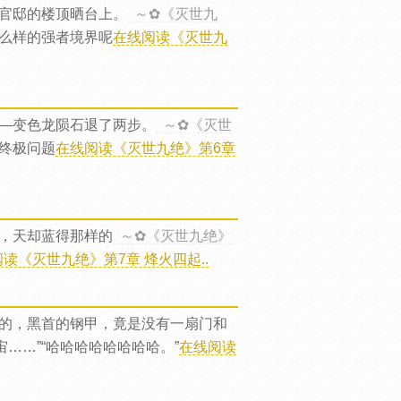
官邸的楼顶晒台上。
～✿《灭世九
什么样的强者境界呢
在线阅读《灭世九
—变色龙陨石退了两步。
～✿《灭世
的终极问题
在线阅读《灭世九绝》第6章
，天却蓝得那样的
～✿《灭世九绝》
读《灭世九绝》第7章 烽火四起..
的，黑首的钢甲，竟是没有一扇门和
……”“哈哈哈哈哈哈哈哈。”
在线阅读