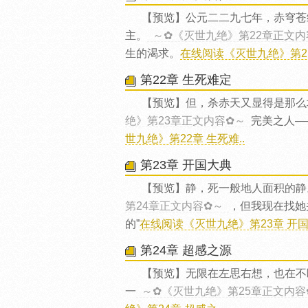
【预览】公元二二九七年，赤穹苍
主。
～✿《灭世九绝》第22章正文内
生的渴求。
在线阅读《灭世九绝》第21
第22章 生死难定
【预览】但，杀赤天又显得是那么
绝》第23章正文内容✿～
完美之人—
世九绝》第22章 生死难..
第23章 开国大典
【预览】静，死一般地人面积的静
第24章正文内容✿～
，但我现在找她
的”
在线阅读《灭世九绝》第23章 开国大
第24章 超感之源
【预览】无限在左思右想，也在不
一
～✿《灭世九绝》第25章正文内容