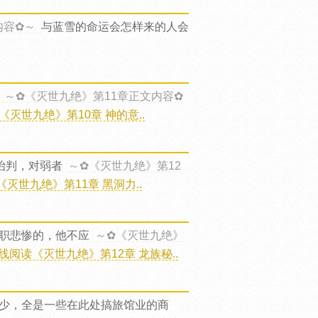
内容✿～
与蓝雪的命运会怎样来的人会
～✿《灭世九绝》第11章正文内容✿
《灭世九绝》第10章 神的意..
治判，对弱者
～✿《灭世九绝》第12
灭世九绝》第11章 黑洞力..
职悲惨的，他不应
～✿《灭世九绝》
线阅读《灭世九绝》第12章 龙族秘..
少，全是一些在此处搞旅馆业的商