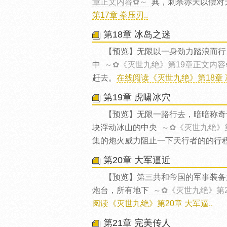
章正文内容✿～
典，刺杀赤天以偿对
第17章 拳压刃..
第18章 冰岛之迷
【预览】无限以一身劲力踏浪而行
中
～✿《灭世九绝》第19章正文内容
赶去。
在线阅读《灭世九绝》第18章 冰
第19章 虎啸冰穴
【预览】无限一路行去，暗暗称奇
块浮动冰山的中央
～✿《灭世九绝》
集的炮火威力阻止一下天行者的的行
第20章 大军逼近
【预览】第三共和帝国的军事装备
炮台，所有地下
～✿《灭世九绝》第
阅读《灭世九绝》第20章 大军逼..
第21章 完美传人