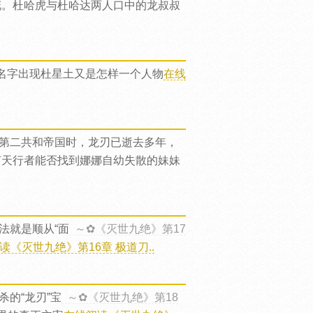
花。杜哈虎与杜哈达两人口中的龙叔叔
名字出现杜星土又是怎样一个人物
在线
第二共和帝国时，龙刃已逝去多年，
何天行者能否找到娜娜自幼失散的妹妹
法就是顺从“面
～✿《灭世九绝》第17
读《灭世九绝》第16章 极道刀..
的“龙刃”宝
～✿《灭世九绝》第18