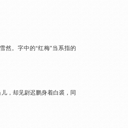
然。字中的“红梅”当系指的
。
当儿，却见尉迟鹏身着白裘，同