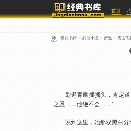
首页
经典书库
>
武侠小说
>
萧逸
>
雪山飞
尉迟青幽摇摇头，肯定道：
之恩……他绝不会……”
说到这里，她那双黑白分明