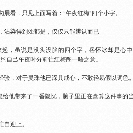
看，只见上面写着：“午夜红梅”四个小字。
，沾染得到
都是，仅仅只能辨认而已。
，虽说是没头没脑的四个字，岳怀冰却是心中雪
就是约自己午夜时分前往红梅阁一晤之意。
验，对于灵珠他已深具戒心，不敢轻易假以词
给他带来了一番隐忧，脑子里正在盘算这件事的
忙自迎上。