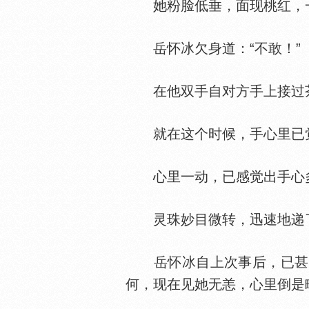
她粉脸低垂，面现桃红，一直
岳怀冰欠身道：“不敢！”
在他双手自对方手上接过茶
就在这个时候，手心里已
心里一动，已感觉出手心多
灵珠妙目微转，迅速地递了
岳怀冰自上次事后，已甚久
何，现在见她无恙，心里倒是