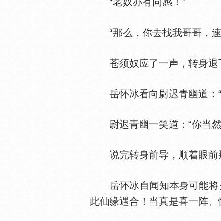
“老奴亦有同感！”
“那么，你去找我哥哥，速
苍须奴应了一声，转身退
岳怀冰看向尉迟青幽道：“
尉迟青幽一笑道：“你当然
说完转身前导，顺着眼前那
岳怀冰自闻知本身可能将是“
此仙缘遇合！当真是喜一阵、