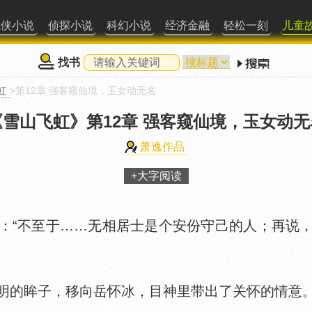
武侠小说
侦探小说
科幻小说
经济金融
轻松一刻
儿童
找书
虹
>第12章 强客窥仙境，玉女动无名
《雪山飞虹》
第12章 强客窥仙境，玉女动无
萧逸作品
+大字阅读
“不至于……无相居士是个安份守己的人；再说，
的眸子，移向岳怀冰，目神里带出了关怀的情意