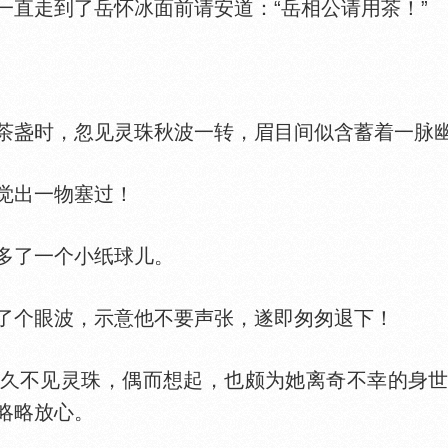
走到了岳怀冰面前请安道：“岳相公请用茶！”
盏时，忽见灵珠秋波一转，眉目间似含蓄着一脉
觉出一物塞过！
了一个小纸球儿。
个眼波，示意他不要声张，遂即匆匆退下！
不见灵珠，偶而想起，也颇为她离奇不幸的身世
略略放心。