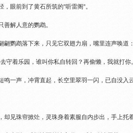
，眼前到了黄石所筑的”听雷阁”。
善解人意的鹦鹉。
翩鹦鹉落下来，只见它双翅力扇，嘴里连声唤道：
守着乐园，谁叫你私自转回？再偷懒，我就打你。
鸣一声，冲霄直起，长空里翠羽一闪，已自没入
，却见珠帘掀
，灵珠身着素服自内步出，手上托