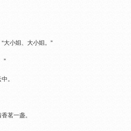
“大小
、大小
。”
”
云中。
着香茗一盏。