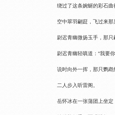
绕过了这条婉蜒的彩石曲径
空中翠羽翩跹，飞过来那只
尉迟青幽微扬玉手，那只翩
尉迟青幽轻嗔道：“我要你去
说时向外一挥，那只鹦鹉短
二人步入听雷阁。
岳怀冰在一张蒲团上坐定