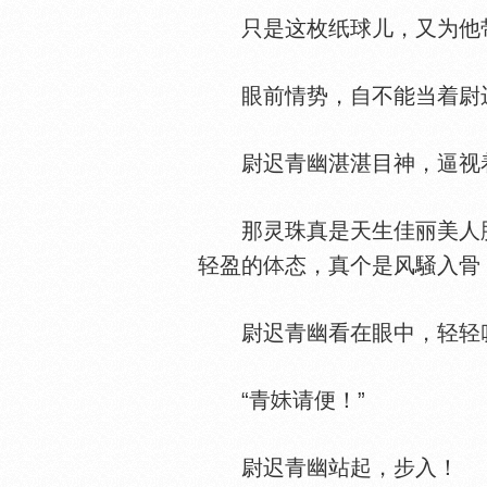
只是这枚纸球儿，又为他带
眼前情势，自不能当着尉迟
尉迟青幽湛湛目神，逼视着
那灵珠真是天生佳丽美人胚
轻盈的
态，真个是风騒入骨
尉迟青幽看在眼中，轻轻叹息
“青
请便！”
尉迟青幽站起，步入！