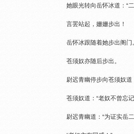
她眼光转向岳怀冰道：“二
言罢站起，姗姗步出！
岳怀冰跟随着她步出阁门
苍须奴亦随后步出。
尉迟青幽停步向苍须奴道：“
苍须奴道：“老奴不曾忘记
尉迟青幽道：“为证实岳二哥