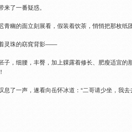
来了一番疑惑。
青幽的面立刻展看，假装着饮茶，悄悄把那枚纸
灵珠的窈窕背影——
子，细腰，丰臀，加上躶露着修长、肥瘦适宜的
！
了一声，遂看向岳怀冰道：“二哥请少坐，我去去