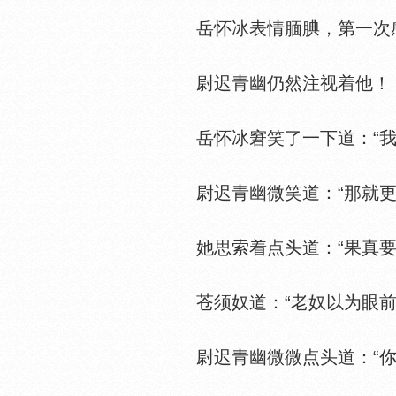
岳怀冰表情腼腆，第一次感
尉迟青幽仍然注视着他！
岳怀冰窘笑了一下道：“我
尉迟青幽微笑道：“那就更
她思索着点头道：“果真要是
苍须奴道：“老奴以为眼前
尉迟青幽微微点头道：“你