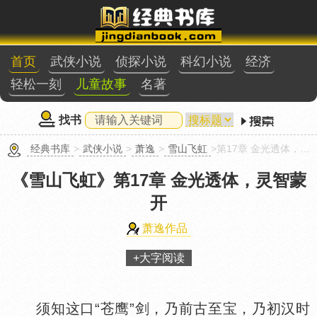
首页
武侠小说
侦探小说
科幻小说
经济
轻松一刻
儿童故事
名著
找书
经典书库
>
武侠小说
>
萧逸
>
雪山飞虹
>第17章 金光透体，灵智蒙开
《雪山飞虹》
第17章 金光透体，灵智蒙
开
萧逸作品
+大字阅读
须知这口“苍鹰”剑，乃前古至宝，乃初汉时