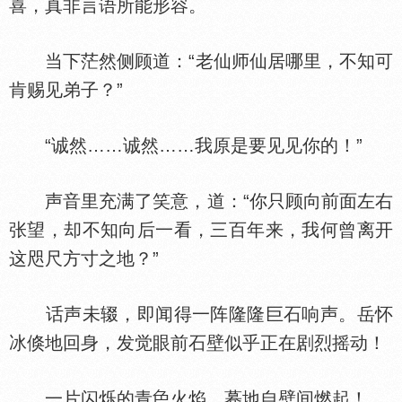
喜，真非言语所能形容。
当下茫然侧顾道：“老仙师仙居哪里，不知可
肯赐见弟子？”
“诚然……诚然……我原是要见见你的！”
声音里充满了笑意，道：“你只顾向前面左右
张望，却不知向后一看，三百年来，我何曾离开
这咫尺方寸之地？”
话声未辍，即闻得一阵隆隆巨石响声。岳怀
冰倏地回身，发觉眼前石壁似乎正在剧烈摇动！
一片闪烁的青
火焰，蓦地自壁间燃起！