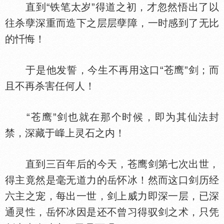
直到“铁笔太岁”得道之初，才忽然悟出了以
往杀孽深重而造下之层层孽障，一时感到了无比
的忏悔！
于是他发誓，今生不再用这口“苍鹰”剑；而
且不再杀害任何人！
“苍鹰”剑也就在那个时候，即为其仙法封
禁，深藏于
上灵石之内！
直到三百年后的今天，苍鹰剑第七次出世，
得主竟然是毫无道力的岳怀冰！然而这口剑历经
六主之宠，每出一世，剑上威力即深一层，已深
通灵
，岳怀冰因是还不曾习得驭剑之术，只凭