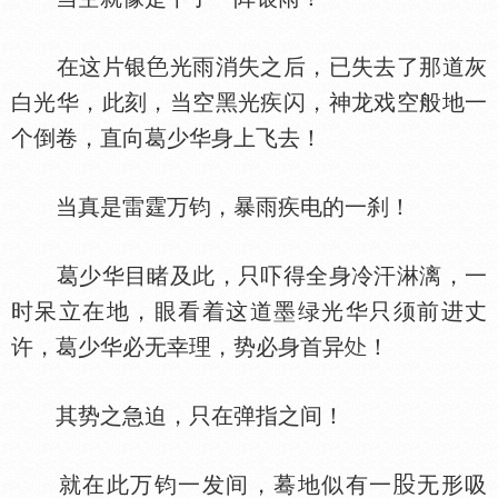
在这片银
光雨消失之后，已失去了那道灰
白光华，此刻，当空黑光疾闪，神龙戏空般地一
个倒卷，直向葛少华身上飞去！
当真是雷霆万钧，暴雨疾电的一刹！
葛少华目睹及此，只吓得全身冷汗淋漓，一
时呆立在地，眼看着这道墨绿光华只须前进丈
许，葛少华必无幸理，势必身首异
！
其势之急迫，只在弹指之间！
就在此万钧一发间，蓦地似有一
无形吸