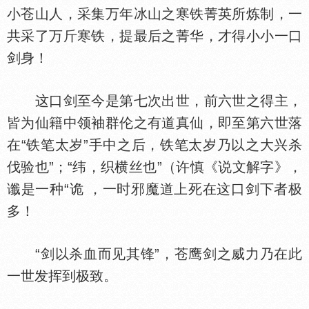
小苍山人，采集万年冰山之寒铁菁英所炼制，一
共采了万斤寒铁，提最后之菁华，才得小小一口
剑身！
这口剑至今是第七次出世，前六世之得主，
皆为仙籍中领袖群伦之有道真仙，即至第六世落
在“铁笔太岁”手中之后，铁笔太岁乃以之大兴杀
伐验也”；“纬，织横丝也”（许慎《说文解字》，
谶是一种“诡 ，一时邪魔道上死在这口剑下者极
多！
“剑以杀血而见其锋”，苍鹰剑之威力乃在此
一世发挥到极致。