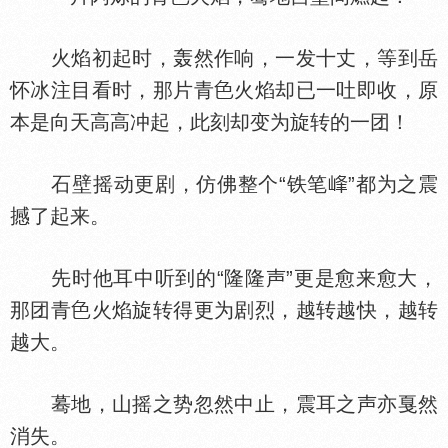
火焰初起时，轰然作响，一发十丈，等到岳
怀冰注目看时，那片青
火焰却已一吐即收，原
本是向天高高冲起，此刻却变为旋转的一团！
石壁摇动更剧，仿佛整个“铁笔
”都为之震
撼了起来。
先时他耳中听到的“隆隆声”更是愈来愈大，
那团青
火焰旋转得更为剧烈，越转越快，越转
越大。
蓦地，山摇之势忽然中止，震耳之声亦戛然
消失。