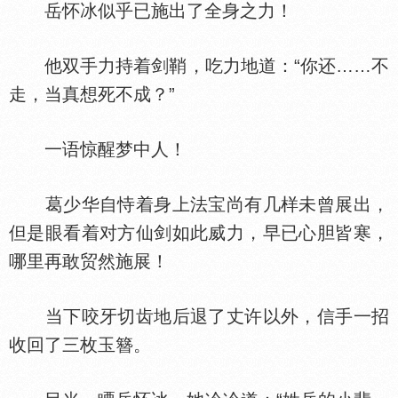
岳怀冰似乎已施出了全身之力！
他双手力持着剑鞘，吃力地道：“你还……不
走，当真想死不成？”
一语惊醒梦中人！
葛少华自恃着身上法宝尚有几样未曾展出，
但是眼看着对方仙剑如此威力，早已心胆皆寒，
哪里再敢贸然施展！
当下咬牙切齿地后退了丈许以外，信手一招
收回了三枚玉簪。