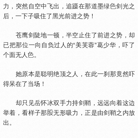
力，突然自空中飞出，追蹑在那道墨绿
剑光之
后，一下子吸住了黑光前进之势！
苍鹰剑陡地一顿，半空止住了前进之势，却
已把那位一向自负过人的“美芙蓉”葛少华，吓了
个面无人
。
她原本是聪明绝顶之人，在此一刹那竟然吓
得呆在了当场！
却只见岳怀冰双手力持剑鞘，远远向着这边
举着，看样子那
无形吸力，正是由剑鞘之内放
出。