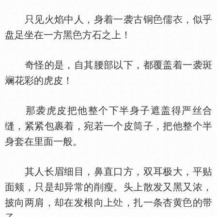
只见火焰中人，身着一袭古铜
儒
，似乎
盘足坐在一方黑
方石之上！
奇怪的是，自其腰部以下，都覆盖着一袭斑
斓花彩的虎皮！
那袭虎皮把他整个下半身子遮盖得严丝合
缝，紧紧包裹着，宛若一个皮筒子，把他整个半
身套在里面一般。
其人长眉细目，鼻直口方，双耳极大，平贴
面颊，只是却异常的削瘦。头上散发又黑又浓，
披向两肩，却在发根向上
，扎一条杏黄
的带