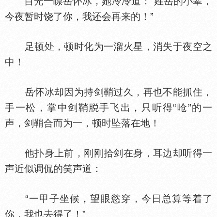
目光一瞟岳怀冰，她冷冷道：“姓岳的小辈，
今夜暂时饶了你，我还会再来的！”
足顿
，顿时化为一溜火星，消失于夜空之
中！
岳怀冰却因为持剑鞘过久，再也不能抓住，
手一松，掌中剑鞘
手飞出，只听得“呛”的一
声，剑鞘合而为一，顿时坠落在地！
他扑身上前，刚刚拾剑在身，耳边却听得一
声近似调侃的笑声道：
“一甲子坐候，望眼慾穿，今日总算等着了
你，我也去得了！”