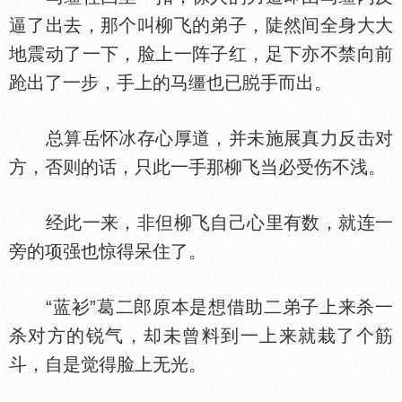
逼了出去，那个叫柳飞的弟子，陡然间全身大大
地震动了一下，脸上一阵子红，足下亦不禁向前
跄出了一步，手上的马缰也已
手而出。
总算岳怀冰存心厚道，并未施展真力反击对
方，否则的话，只此一手那柳飞当必受伤不浅。
经此一来，非但柳飞自己心里有数，就连一
旁的项强也惊得呆住了。
“蓝衫”葛二郎原本是想借助二弟子上来杀一
杀对方的锐气，却未曾料到一上来就栽了个筋
斗，自是觉得脸上无光。