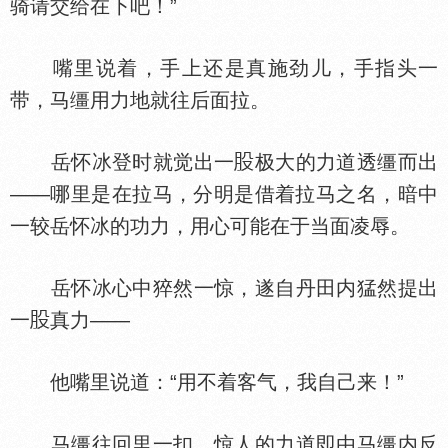
骑请交给在下吧！”
嘴里说着，手上还是真施劲儿，手指头一
带，马缰用力地就往后面拉。
岳怀冰登时就觉出一
极大的力道透缰而出
——哪里是在拉马，分明是借着拉马之名，暗中
一较岳怀冰的功力，用心可能在于当面凌辱。
岳怀冰心中猝然一惊，遂自丹田内猛然提出
一
真力——
他嘴里说道：“用不着客气，我自己来！”
马缰往回里一扣，惊人的力道即由马缰内反