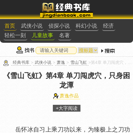
首页
武侠小说
侦探小说
科幻小说
经济
轻松一刻
儿童故事
名著
找书
经典书库
>
武侠小说
>
萧逸
>
雪山飞虹
>第4章 单刀闯虎穴，只身困龙潭
《雪山飞虹》
第4章 单刀闯虎穴，只身困
龙潭
萧逸作品
+大字阅读
岳怀冰自习上乘刀功以来，为臻极上之刀功