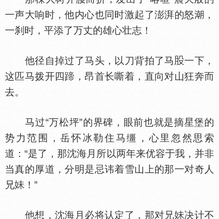
一声大响时，他内心也同时激起了澎湃的怒
，
一刹时，平添了万丈的雄心壮志！
他径自掉过了马头，以刀背拍了马
一下，
这匹马拨开四蹄，昂首长嘶着，直向对山狂奔而
去。
马过“万松坪”的界碑，眼前也就是摘星堡的
势力范围，岳怀冰勒住马缰，心里忽然思索
道：“是了，那沈海月所以两年来优容于我，并非
当真的厚道，分明是忌讳着雪山上的那一对奇人
兄
！”
他想，沈海月必将认定了，那对兄
决计不