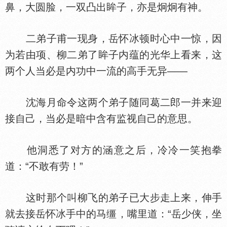
鼻，大圆脸，一双凸出眸子，亦是炯炯有神。
二弟子甫一现身，岳怀冰顿时心中一惊，因
为若由项、柳二弟了眸子内蕴的光华上看来，这
两个人当必是内功中一流的高手无异——
沈海月命令这两个弟子随同葛二郎一并来迎
接自己，当必是暗中含有监视自己的意思。
他洞悉了对方的涵意之后，冷冷一笑抱拳
道：“不敢有劳！”
这时那个叫柳飞的弟子已大步走上来，伸手
就去接岳怀冰手中的马缰，嘴里道：“岳少侠，坐