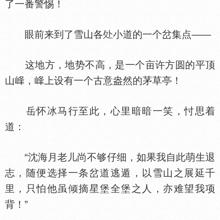
了一番警惕！
眼前来到了雪山各
小道的一个岔集点——
这地方，地势不高，是一个亩许方圆的平顶
山
，
上设有一个古意盎然的茅草亭！
岳怀冰马行至此，心里暗暗一笑，忖思着
道：
“沈海月老儿尚不够仔细，如果我自此萌生退
志，随便选择一条岔道逃遁，以雪山之展延千
里，只怕他虽倾摘星堡全堡之人，亦难望我项
背！”