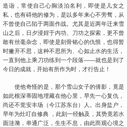
造诣，常使自己心
淡泊名利，即使是儿女之
私，也有碍他的修为，是以多年来心不旁骛，从
不曾使自己陷于两面作战。尤其是近两年迁来雪
山之后，日夕浸婬于内功、刀功之探索，更不曾
敢有丝毫杂念，即使是刻骨铭心的仇恨，也得暂
时撇开不思，这种不思所为、心如止
的生活，
一直到他上乘刀功练到一个段落——就也是到了
今日的成就，开始有所作为时，才行告止！
使他奇怪的是，那个雪山女子的倩影，竟是
如此根深蒂固地埋藏在他心里，早先一心复仇，
尚还不觉安丰场（今江苏东台）人。出身盐户，
早年为灶叮自修典 ，此刻一经触及，其势竟若
面涟漪，串通广泛，生生不息，由此而观心境之