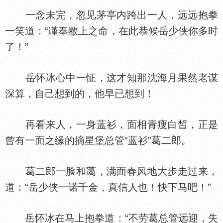
一念未完，忽见茅亭内跨出一人，远远抱拳
一笑道：“谨奉敝上之命，在此恭候岳少侠你多时
了！”
岳怀冰心中一怔，这才知那沈海月果然老谋
深算，自己想到的，他早已想到！
再看来人，一身蓝衫，面相青瘦白皙，正是
曾有一面之缘的摘星堡总管“蓝衫”葛二郎。
葛二郎一脸和蔼，满面春风地大步走过来，
道：“岳少侠一诺千金，真信人也！快下马吧！”
岳怀冰在马上抱拳道：“不劳葛总管远迎，失