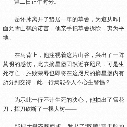
第二日正午时分。
岳怀冰离开了蛰居一年的草舍，为遵从昨日
面允雪山鹤的诺言，他
手把草舍拆除，夷为平
地。
在马背上，他注视着这片山谷，兴出了一阵
莫明的感伤，此去摘星堡固然近在咫尺，可是生
死存亡，胜败荣辱也即将在这咫尺的摘星堡内有
所分判交待，此一行焉能令人不心生警惕？
为示此一行不计生死的决心，他抽出了雪花
刀，挥刀砍断了一棵大树——
那棵大树齐腰而折，发出了“喀喳”震天般的