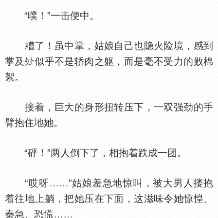
“噗！”一击便中。
糟了！虽中掌，姑娘自己也隐火险境，感到
掌及
似乎不是轿肉之躯，而是毫不受力的败棉
絮。
接着，巨大的身形扭转压下，一双强劲的手
臂抱住地她。
“砰！”两人倒下了，相抱着跌成一团。
“哎呀……”姑娘羞急地惊叫，被大男人搂抱
着往地上躺，把她压在下面，这滋味令她惊惶、
秦急、恐慌……