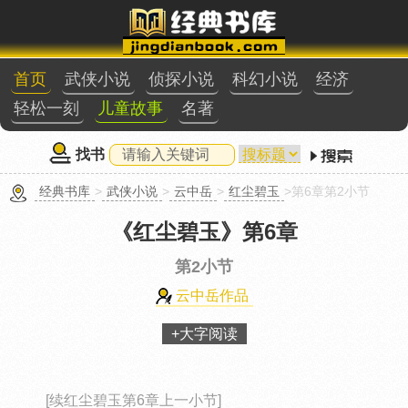
首页
武侠小说
侦探小说
科幻小说
经济
轻松一刻
儿童故事
名著
找书
经典书库
>
武侠小说
>
云中岳
>
红尘碧玉
>第6章第2小节
《红尘碧玉》
第6章
第2小节
云中岳作品
+大字阅读
[续红尘碧玉第6章上一小节]