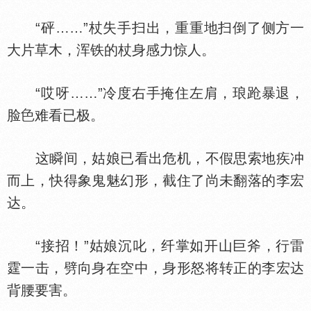
“砰……”杖失手扫出，重重地扫倒了侧方一
大片草木，浑铁的杖身感力惊人。
“哎呀……”冷度右手掩住左肩，琅跄暴退，
脸
难看已极。
这瞬间，姑娘已看出危机，不假思索地疾冲
而上，快得象鬼魅幻形，截住了尚未翻落的李宏
达。
“接招！”姑娘沉叱，纤掌如开山巨斧，行雷
霆一击，劈向身在空中，身形怒将转正的李宏达
背腰要害。