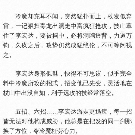
冷魔却充耳不闻，突然猛扑而上，杖发似奔
雷，一记狠扫毒龙出洞走中富疯狂抢攻，技山罩
住了李宏达，要被捣中，必将洞
透背，力道万
钧，久疚之后，攻势仍然成猛绝伦，不可等闲视
之。
李宏达身形似魅，快得不可思议，似乎完全
料中冷魔所攻的招式，招变他已先变，灵活地在
杖山中出没自如，利于远攻的技经常落空。
五招、六招……李宏达游走更迅疾，每一招
皆无法对他构成威胁，他总是在把发的同一刹那
换了方位，令冷魔枉劳心力。