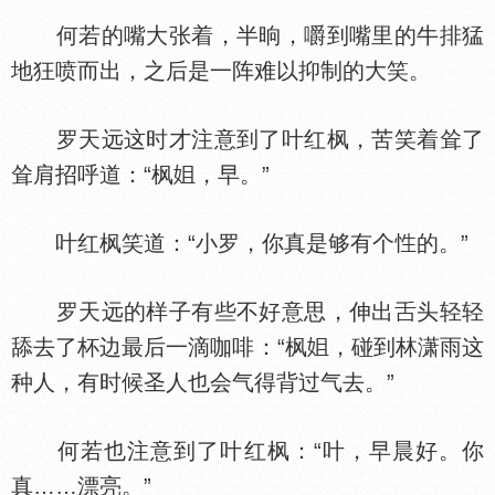
何若的嘴大张着，半晌，嚼到嘴里的牛排猛
地狂喷而出，之后是一阵难以抑制的大笑。
罗天远这时才注意到了叶红枫，苦笑着耸了
耸肩招呼道：“枫
，早。”
叶红枫笑道：“小罗，你真是够有个
的。”
罗天远的样子有些不好意思，伸出
头轻轻
舔去了杯边最后一滴咖啡：“枫
，碰到林潇雨这
种人，有时候圣人也会气得背过气去。”
何若也注意到了叶红枫：“叶，早晨好。你
真……漂亮。”