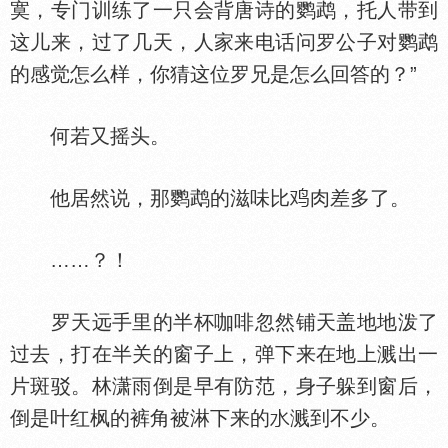
寞，专门训练了一只会背唐诗的鹦鹉，托人带到
这儿来，过了几天，人家来电话问罗公子对鹦鹉
的感觉怎么样，你猜这位罗兄是怎么回答的？”
何若又摇头。
他居然说，那鹦鹉的滋味比
肉差多了。
……？！
罗天远手里的半杯咖啡忽然铺天盖地地泼了
过去，打在半关的窗子上，弹下来在地上溅出一
片斑驳。林潇雨倒是早有防范，身子躲到窗后，
倒是叶红枫的裤角被淋下来的
溅到不少。