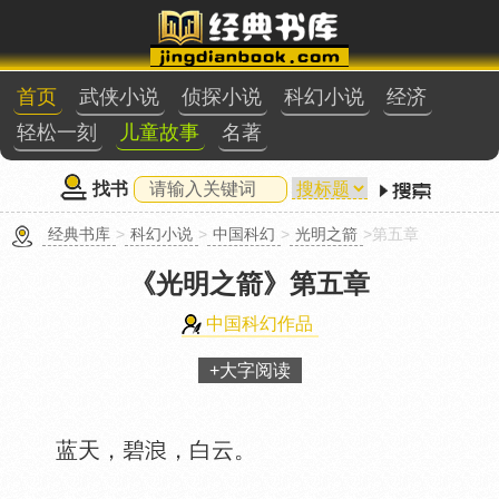
首页
武侠小说
侦探小说
科幻小说
经济
轻松一刻
儿童故事
名著
找书
经典书库
>
科幻小说
>
中国科幻
>
光明之箭
>第五章
《光明之箭》
第五章
中国科幻作品
+大字阅读
蓝天，碧
，白云。