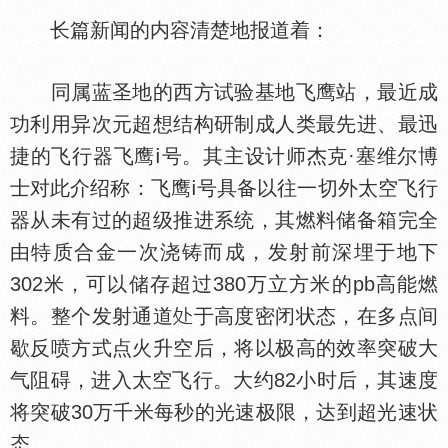
长篇新闻的内容清楚地报道着：
同属蓝圣地的西方试验基地飞鹰站，最近成
功利用异次元超想结构研制成人类最先进、最迅
捷的飞行器飞鹰ⅰ号。其主设计师杰克·塞维尔博
士对此介绍称：飞鹰ⅰ号具备以往一切外太空飞行
器从未有过的超级推进系统，其燃料储备箱完全
由特质合金一次浇铸而成，发射前深埋于地下
302米，可以储存超过380万立方米的pb高能燃
料。整个发射通道
于高度密闭状态，在多点间
歇反喷方式点火升空后，将以极高的效率突破大
气阻碍，进入太空飞行。大约82小时后，其速度
将突破30万千米每秒的光速极限，达到超光速状
态……