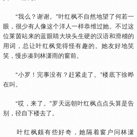
“我么？谢谢。”叶红枫不自然地望了何若一
眼，很少有人像这个洋人一样恭维过她。不过这
位莱茵站来的蓝眼睛大块头生硬的汉语和滑稽的
用词，总让叶红枫觉得怪有趣的。她友好地笑
笑，慢步凑到林潇雨的窗前。
“小罗！完事没有？赶紧走了。”楼底下徐晔
在叫。
“哎，来了。”罗天远朝叶红枫点点头算是告
别，径自下楼去了。
叶红枫颇有些好奇，她隔着窗户问林潇