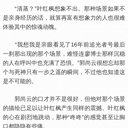
“清蒸？”叶红枫想象不出。那种场景如果不
是
身经历的话，就算再富有想象力的人也很难
验其中的惊魂动魄。
“我想我是
眼看见了16年前追光者号最后
一刹那出现的那个场景，难怪连廖博士那样沉稳
的人在呼叫中也充满了恐惧。”郭尚云很想忘却那
个与死神只有一步之遥的瞬间，不过他也知道这
是不可能的。
郭尚云的口才并不是很好，但他对那个场景
的描绘已足以让叶红枫产生同样的震撼。叶红枫
的心在剧烈地跳动，那种“咚咚”的感觉甚至让
口都隐隐有些痛。