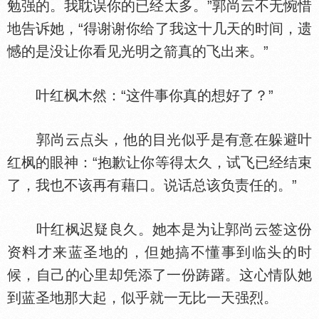
勉强的。我耽误你的已经太多。”郭尚云不无惋惜
地告诉她，“得谢谢你给了我这十几天的时间，遗
憾的是没让你看见光明之箭真的飞出来。”
叶红枫木然：“这件事你真的想好了？”
郭尚云点头，他的目光似乎是有意在躲避叶
红枫的眼神：“抱歉让你等得太久，试飞已经结束
了，我也不该再有藉口。说话总该负责任的。”
叶红枫迟疑良久。她本是为让郭尚云签这份
资料才来蓝圣地的，但她搞不懂事到临头的时
候，自己的心里却凭添了一份踌躇。这心情队她
到蓝圣地那大起，似乎就一无比一天强烈。