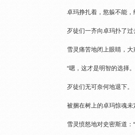
卓玛挣扎着，慾躲不能，绝
歹徒们一齐向卓玛扑了过去
雪灵痛苦地闭上眼睛，大声
“嗯，这才是明智的选择。”
歹徒们无可奈何地退下。
被捆在树上的卓玛惊魂未定
雪灵愤怒地对史密斯道：“