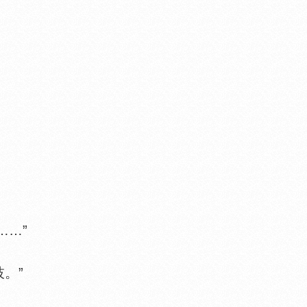
……”
。”