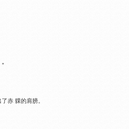
。
”
了赤 躶的肩膀。