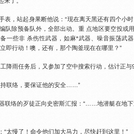
起来了。”
，站起身果断他说：“现在离天黑还有四个小时
编队除预备队外，全部出动。重 点地区要空投或
备一些非 杀伤
武器，如麻*武器、噪音振荡武
。立即行动！噢，还有，那个陶釜现在在哪里？”
降雨任务后，又参加了空中搜索行动，估计正与9中
持联络，要保证他的安全……”
络的歹徒正向史密斯汇报：“……地潜艇在地下
太慢了！命令他们加大马力，尽快赶到这里！”