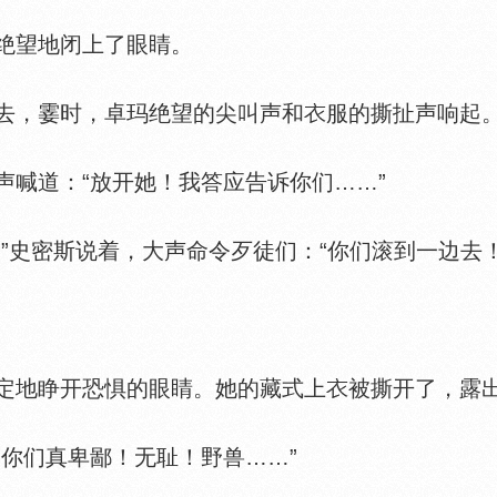
望地闭上了眼睛。
，霎时，卓玛绝望的尖叫声和
服的撕扯声响起
喊道：“放开她！我答应告诉你们……”
史密斯说着，大声命令歹徒们：“你们滚到一边去！
地睁开恐惧的眼睛。她的藏式上
被撕开了，露出
你们真卑鄙！无耻！野兽……”