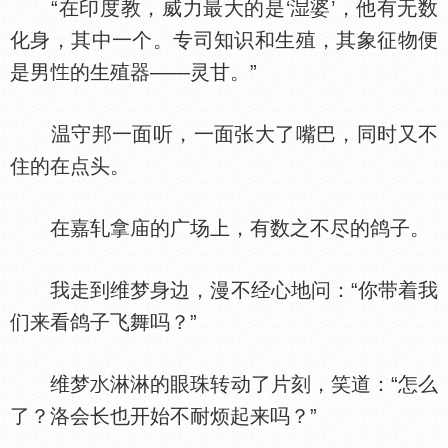
“在印度教，威力最大的是‘
婆’，他有无数
化身，其中一个。专司知识和生殖，其象征物便
是男
的生殖器——灵甘。”
温守邦一面听，一面张大了嘴巴，同时又不
住的在点头。
在嘉轧拿庙的广场上，有数之不尽的鸽子。
我走到维梦身边，漫不经心地问：“你带着我
们来看鸽子飞舞吗？”
维梦
淋淋的眼珠转动了片刻，笑道：“怎么
了？洛会长也开始不耐烦起来吗？”