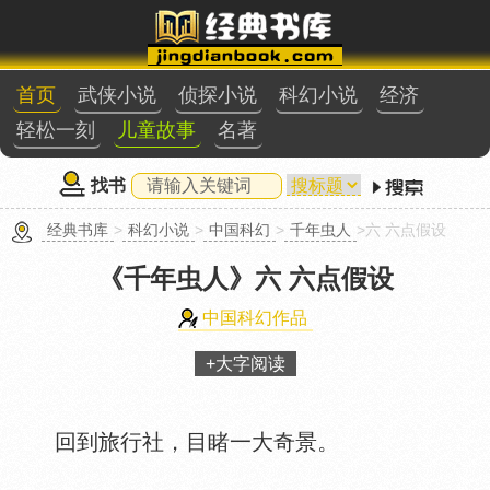
首页
武侠小说
侦探小说
科幻小说
经济
轻松一刻
儿童故事
名著
找书
经典书库
>
科幻小说
>
中国科幻
>
千年虫人
>六 六点假设
《千年虫人》
六 六点假设
中国科幻作品
+大字阅读
回到旅行社，目睹一大奇景。