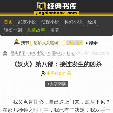
首页
武侠小说
侦探小说
科幻小说
经济
轻松一刻
儿童故事
名著
找书
经典书库
>
科幻小说
>
中国科幻
>
妖火
>第八部：接连发生的凶杀
《妖火》
第八部：接连发生的凶杀
中国科幻作品
+大字阅读
我又岂肯甘心，自己送上门来，屈居下风？
在那几秒钟之时间中，我已有了决定，我双手一