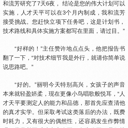
和流芳研究了7天6夜， 结论是您的伟大计划可以
实施，人才天平可以在3个月内制成，我和流芳
接受挑战。您赶快立项下任务吧，这是计划书，
技术路线和具
实施方案都写在里面，请过目。”
“好样的！”主任赞许地点点头，他把报告书
翻了一下，“对技术细节我是外行，就请你简单说
说思路吧。”
“好的。”丽明今天特别高兴，女孩子的声音
本来就轻盈
柔，现在更像小鸟唱歌般悦耳，“人
才天平要测定人的能力和品德，那首先应查清他
的真才实学。但采取考试这类落后的办法，既费
时耗力，又有很大的偶然
，还容易发生作弊情