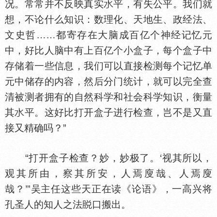
况。常常并不反映真实
平，有失公平。我们就
想，不论什么知识：数理化、天地生、政经法、
文史哲……都寄存在大脑成百亿个神经记忆元
中，好比人脑中有上百亿个小盒子，每个盒子中
存储着一些信息，我们可以直接检测每个记忆单
元中储存的内容，然后分门统计，就可以完全查
清被测者拥有的自然科学和社会科学知识，衡量
其
平。这好比打开盒子进行检查，岂不是又直
接又精确吗？”
“打开盒子检查？妙，妙极了。‘视其所以，
观其所由，察其所安，人焉廋哉、人焉廋
哉？’”吴主任这些天正在读《论语》，一高兴将
孔圣人的知人之法
口搬出。