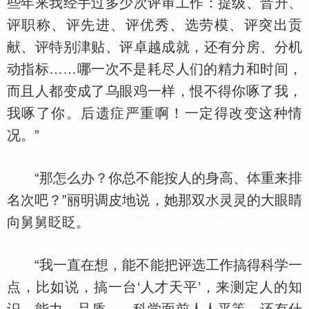
些年来我经手过多少次评审工作：提级、晋升、
评职称、评先进、评优秀、选劳模、评突出贡
献、评特别津贴、评卓越成就，还有分房、分机
动指标……哪一次不是耗尽人们的精力和时间，
而且人都变成了乌眼
一样，恨不得你啄了我，
我啄了你。后遗症严重啊！一定得改变这种情
况。”
“那怎么办？你总不能按人的身高、
重来排
名次吧？”丽明调皮地说，她那双
灵灵的大眼睛
向舅舅眨眨。
“我一直在想，能不能把评选工作搞得科学一
点，比如说，搞一台‘人才天平’，来测定人的知