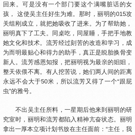
回来。可是没有一个部门要这个满嘴脏话的女
孩， 这使吴主任好生为难。那时，丽明的015攻
关组刚成立，就把她吸收了进来。为了帮助她，
丽明真下了工夫。同桌吃，同屋睡，手把手地教
她文化和技术。流芳经过刻苦的改造和学习，成
为而明最贴心和得力的助手，真正是
胎换骨变
新人。流芳感恩知报，把丽明视为最
的
，
整天依偎不离。有人挖苦说，她们两人间的距离
永远不会大于50米，所以流芳又得了一个“跟屁
虫”的雅号。
不出吴主任所料，一星期后他来到丽明的研
究室时，丽明和流芳都陷入精神亢奋状态。丽明
拿出一厚本立项计划书放在主任面前：“主任，我