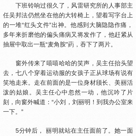
下班铃响过很久了，风雷研究所的人事部主
任吴邦法仍然坐在他的大转椅上，望着写字台上
的一堆“红头文件”出神。他感到大脑隐隐作痛，
多年来折磨他的偏头痛病又将发作了，他赶紧从
抽屉中取出一瓶“麦角胺”葯，吞下了两片。
窗外传来了嘻嘻哈哈的笑声，吴主任抬头望
去，七八个穿着运动服的女孩子正从球场有说有
笑地走来。走在前面的是一位身材颀长、美丽活
泼的姑娘。吴主任心中忽然一动，他沉吟了片
刻，向窗外喊道：“小刘，刘丽明！到我办公室来
一下。”
5分钟后， 丽明就站在主任面前了。她一面