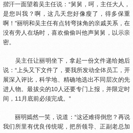
揩汗一面望着吴主任说：“舅舅，呵，主任大人，
是您叫我？啊，这几天您好像瘦了，得多保重
啊！”丽明和吴主任有点转弯抹角的
戚关系，在
没有旁人在场时，喜欢偷偷叫他声舅舅，以示
密。
吴主任让丽明坐下，拿起一份文件递给她后
说：“上头又下文件了，要我所发动全
员工，开
展深入评比，科学地、精确地选出不同层次的先
进人物。最拔尖的10人还要专门上报，并限定时
间，11月底前必须完成。”
丽明嫣然一笑，说道：“这还难得倒您？再说
我们所里有优良传统呢，把所领导、正副老总加