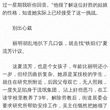
过一星期我听你回音。”他很了解这位好胜的姑娘
的
格，知道她实际上已经接受了这一挑战。
别出心裁
丽明胡乱地扒下几口饭，就去找“铁
们”夏
流芳计议。
这夏流芳，也是个女孩子，年龄比丽明还小
一岁，但经历曲折复杂。她原是某技校的学生，
就住在研究所附近，后因父母双亡，无人照顾，
一度失足陷身于流氓集团， 沾上好些恶习，在工
读学校里教养了3年。解除劳教后，街道居委会
要求研究所帮助安排工作，吴主任慨然把她领了