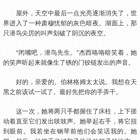
屋外，天空中最后一点光亮逐渐消失了，世
界进入了一种肃穆忧郁的灰
暗夜。湖面上，那
只潜鸟尖厉的叫声划破了
沉的夜空。
“闭嘴吧，潜鸟先生。”杰西咯咯暗笑着，她
的笑声听起来就像生了锈的门铰链发出的声音。
好的，
爱的。伯林格姆太太说。我想在天
黑之前该试一试了。最好先把你的手弄干。
这一次，她将两只手都握住了
柱，上下搓
动着直至它们发出吱吱声。她举起右手，将它扭
到眼前。我若坐在钢琴前他们会笑话我的。她