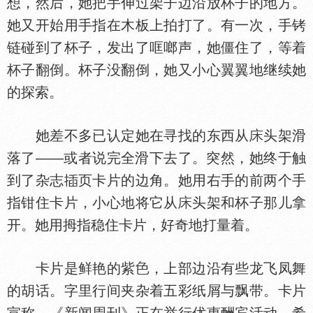
想，然后，她把手伸过架子边沿放杯子的地方。
她又开始用手指在木板上拍打了。有一次，手铐
链碰到了杯子，发出了哐啷声，她僵住了，等着
杯子翻倒。杯子没翻倒，她又小心翼翼地继续她
的探索。
她差不多已认定她在寻找的东西从
头架滑
落了——或者说完全滑下去了。突然，她终于触
到了杂志
页卡片的边角。她用右手的前两个手
指钳住卡片，小心地将它从
头架和杯子那儿拿
开。她用拇指稳住卡片，好奇地打量着。
卡片是鲜艳的紫
，上部边沿有些龙飞凤舞
的胡话。字里行间夹杂着五彩纸屑与飘带。卡片