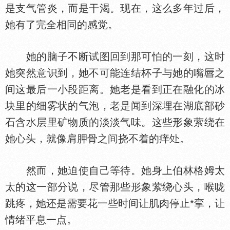
是支气管炎，而是干渴。现在，这么多年过后，
她有了完全相同的感觉。
她的脑子不断试图回到那可怕的一刻，这时
她突然意识到，她不可能连结杯子与她的嘴
之
间这最后一小段距离。她老是看到正在融化的冰
块里的细雾状的气泡，老是闻到深埋在湖底部砂
石含
层里矿物质的淡淡气味。这些形象萦绕在
她心头，就像肩胛骨之间挠不着的痒
。
然而，她迫使自己等待。她身上伯林格姆太
太的这一部分说，尽管那些形象萦绕心头，喉咙
跳疼，她还是需要花一些时间让肌肉停止*挛，让
情绪平息一点。