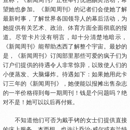
宣称，《新闻周刊》正在举行优惠酬宾活动，希
望她也参加。《新闻周刊》的记者们会使她了解
最新时事，了解世界各
领导人的幕后活动，为
她提供有关艺术、政治、
育方面全面彻底的报
道。尽管卡片没有明言，却十分清楚地暗示，
《新闻周刊》能帮助杰西了解整个宇宙。最妙的
是，《新闻周刊》订阅部里那些可爱的疯子们为
订户们提供的待遇令人非常惊异，以致使人们的
小便蒸发、大脑爆炸。待遇如下：如果她用此卡
订三年的《新闻周刊》，她便能以报摊出售杂志
的一半价格得到每一期周刊！钱是个问题吗？绝
对不是！她可以以后再付账。
不知道他们可否为戴手铐的女士们提供直接
的
上服务。杰西想。也许让乔治·威尔或布兰特