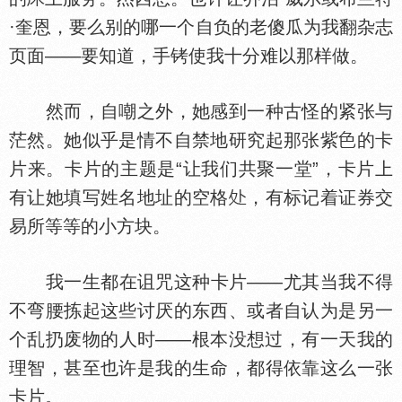
·奎恩，要么别的哪一个自负的老傻瓜为我翻杂志
页面——要知道，手铐使我十分难以那样做。
然而，自嘲之外，她感到一种古怪的紧张与
茫然。她似乎是情不自禁地研究起那张紫
的卡
片来。卡片的主题是“让我们共聚一堂”，卡片上
有让她填写姓名地址的空格
，有标记着证券交
易所等等的小方块。
我一生都在诅咒这种卡片——尤其当我不得
不弯腰拣起这些讨厌的东西、或者自认为是另一
个乱扔废物的人时——根本没想过，有一天我的
理智，甚至也许是我的生命，都得依靠这么一张
卡片。