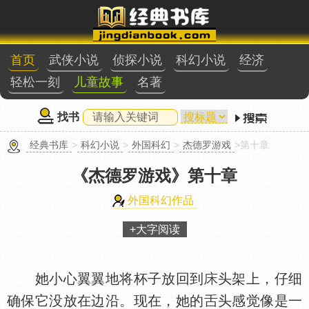
首页
武侠小说
侦探小说
科幻小说
经济
轻松一刻
儿童故事
名著
找书
经典书库
>
科幻小说
>
外国科幻
>
杰德罗游戏
>第十章
《杰德罗游戏》
第十章
外国科幻作品
+大字阅读
她小心翼翼地将杯子放回到
头架上，仔细
确保它没放在边沿。现在，她的
头感觉像是一