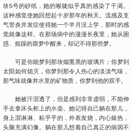
块5号的砂纸，她的喉咙似乎真的感染了干渴。
这种感觉使她回想起十岁那年的秋天。流感及支
气管炎并发症使得她一个半月没上学，那时的感
觉就像这样。在那场病中的漫漫长夜里，她从困
惑、烦躁的噩梦中醒来，却记不得那些梦。
可是你能梦到那块烟熏黑的玻璃片；你梦到
太阳如何熄灭，你梦到那令人伤心的淡淡气味，
那气味就像井
里的矿物质，你梦到他的双手。
她被汗
透了，但是感到非常虚弱，不能伸
手去拿
头柜上的
壶。她记得自己躺在那儿，
身上
淋淋、粘乎乎的，外表发烧，内心燥热，
头脑充满幻像。躺在那儿想着自己真正的病因不