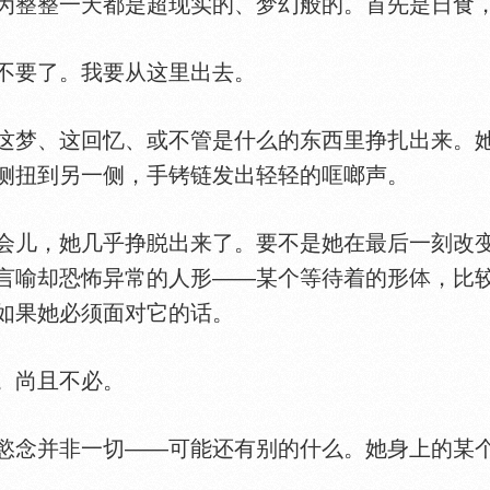
为整整一天都是超现实的、梦幻般的。首先是日食
要了。我要从这里出去。
梦、这回忆、或不管是什么的东西里挣扎出来。她
侧扭到另一侧，手铐链发出轻轻的哐啷声。
会儿，她几乎挣
出来了。要不是她在最后一刻改
言喻却恐怖异常的人形——某个等待着的形
，比
如果她必须面对它的话。
。尚且不必。
念并非一切——可能还有别的什么。她身上的某个