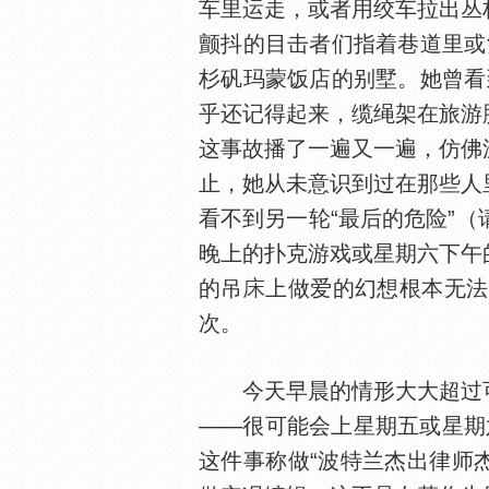
车里运走，或者用绞车拉出丛
颤抖的目击者们指着巷道里或
杉矾玛蒙饭店的别墅。她曾看
乎还记得起来，缆绳架在旅游
这事故播了一遍又一遍，仿佛
止，她从未意识到过在那些人
看不到另一轮“最后的危险”
晚上的扑克游戏或星期六下午
的吊
上做爱的幻想根本无法
次。
今天早晨的情形大大超过可
——很可能会上星期五或星期
这件事称做“波特兰杰出律师