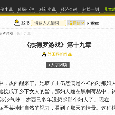
武侠小说
侦探小说
科幻小说
经济金融
轻松一刻
儿童
找书
德罗游戏
>第十九章
《杰德罗游戏》
第十九章
外国科幻作品
+大字阅读
中，杰西醒来了。她脑子里仍然满是不祥的对那妇
地挽成了乡下女人的髻，那妇人跪在黑刺莓丛中，
淡淡气味。杰西已多年没想起那个妇人了。现在，刚
赋予某种超自然的视力，看到了那天的情景。这种