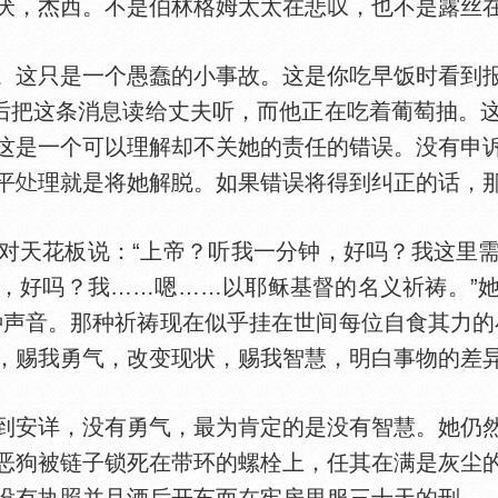
厌，杰西。不是伯林格姆太太在悲叹，也不是露丝
这只是一个愚蠢的小事故。这是你吃早饭时看到报
然后把这条消息读给丈夫听，而他正在吃着葡萄抽。
这是一个可以理解却不关她的责任的错误。没有申
平
理就是将她解
。如果错误将得到纠正的话，
天花板说：“上帝？听我一分钟，好吗？我这里需
，好吗？我……嗯……以耶稣基督的名义祈祷。”
种声音。那种祈祷现在似乎挂在世间每位自食其力的
，赐我勇气，改变现状，赐我智慧，明白事物的差异
安详，没有勇气，最为肯定的是没有智慧。她仍然
恶狗被链子锁死在带环的螺栓上，任其在满是灰尘