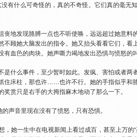
这没有什么可奇怪的，真的不奇怪。它们真的毫无
丧地发现胳膊一点也不听使唤，远远超过她意料的
然不顾她大脑发出的指令。她又抬头看看它们，看
没有血
的肉块。她声嘶力竭地发出恐惧与愤怒的
是什么事件，至少暂时如此。发疯、害怕或者两者
抓住
柱，那也许……也许不行。她的手指似乎和
的奖赏只是右手的大拇指麻木地动了那么一下。
她的声音里现在没有了愤怒，只有恐惧。
，她一生中在电视新闻上看过成百，甚至上万的“