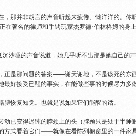
，那并非胡言的声音听起来疲倦、懒洋洋的。你听
正在著名的律师和手铐玩家杰罗德·伯林格姆的身
沉沙哑的声音说道，她几乎听不出那是她自己的声
正是那问题的答案——谢天谢地，不是该死的东西
她最好接受已醒的事实，在能做些事的时候尽力多
膊恢复知觉。也就是说如果它们能醒的话。
动已变得迟钝的脖颈上的头（脖颈只是
于半睡
的方式看着它们——就像在看陈列橱窗里的一件家