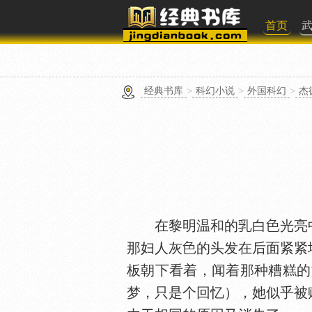
首页
经典书库
>
科幻小说
>
外国科幻
>
杰
在黎明温和的
白
光亮
那妇人灰
的头发在后面紧紧
板朝下看着，闻着那种糟糕的
梦，只是个回忆），她似乎被