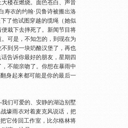
上大楼在燃烧。面
苍白、声音
白寿
的约翰·贝鲁诗被搬出洛
跌下了他试图穿越的缆绳（她似
着便栽下去摔死了。新闻节目将
道。可是，不知怎的，到现在为
吃不到另一块
酪汉堡了，再也
电话告诉你最好的朋友，星期四
了，不能
吻了。你想在暴雨中
上翻身起来都可能是你的最后一
我们可爱的、安静的湖边别墅
战壕雨
对着麦克风说话，把
将把它传回工作室，比尔格林将