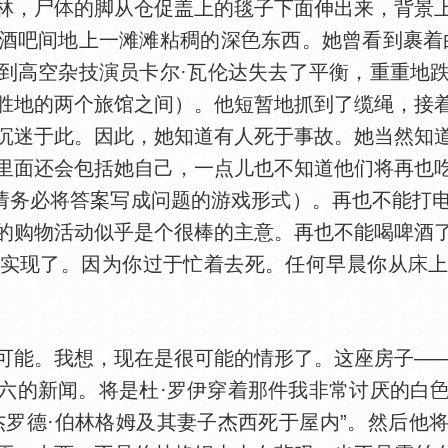
林，尸
的脚从仓促盖上的毯子下面伸出来，背景
酒吧间地上一滩滩粘稠的深
东西。她曾看到裹着
到高空杂技演员卡尔·瓦伦达失去了平衡，重重地
胜地的两个旅馆之间）。他短暂地抓到了缆绳，接
沉迷于此。因此，她知道有人死于事故。她当然知
里面还会包括她自己，一点儿也不知道他们将再也
（请务必将答案写成问题的游戏形式）。再也不能打
的购物活动似乎是个很棒的主意。再也不能喝啤酒
实现了。因为你过于忙着去死。任何早晨你从
能。我想，现在是很可能的情形了。这座房子——
六的新闻。将是杜·罗伊穿着那件我非常讨厌的白
杰罗德·伯林格姆及其妻子杰西死于屋内”。然后他