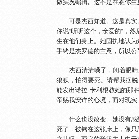
做实况编辑。这不是在惹你生
可是杰西知道。这是真实。
你说“听听这个，
爱的”，
生在他们身上。她固执地认为
手铐是杰罗德的主意，所以公
杰西清清嗓子，闭着眼睛对
狼狈，怕得要死。请帮我摆
能发出诺拉·卡利根教她的那
帝赐我安详的心境，面对现实
什么也没改变。她没有感到
死了，被铐在这张
上，像只