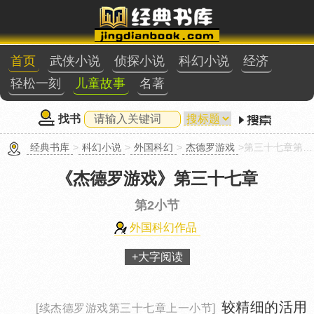
首页
武侠小说
侦探小说
科幻小说
经济
轻松一刻
儿童故事
名著
找书
经典书库
>
科幻小说
>
外国科幻
>
杰德罗游戏
>第三十七章第2小节
《杰德罗游戏》
第三十七章
第2小节
外国科幻作品
+大字阅读
较精细的活用
[续杰德罗游戏第三十七章上一小节]