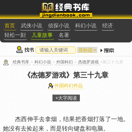
首页
武侠小说
侦探小说
科幻小说
经济
轻松一刻
儿童故事
名著
找书
经典书库
>
科幻小说
>
外国科幻
>
杰德罗游戏
>第三十九章
《杰德罗游戏》
第三十九章
外国科幻作品
+大字阅读
杰西伸手去拿烟，结果把香烟打落了一地。
她没有去捡起来，而是转向键盘和电脑。