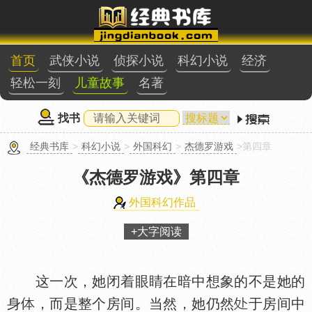
首页
武侠小说
侦探小说
科幻小说
经济
轻松一刻
儿童故事
名著
找书
经典书库
>
科幻小说
>
外国科幻
>
杰德罗游戏
>第四章
《杰德罗游戏》
第四章
外国科幻作品
+大字阅读
这一次，她闭着眼睛在暗中想象的不是她的
身
，而是整个房间。当然，她仍然
于房间中