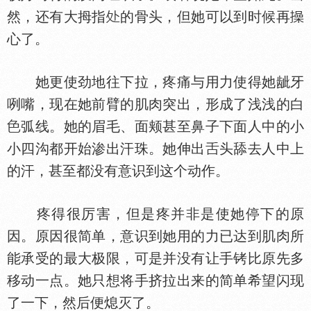
然，还有大拇指
的骨头，但她可以到时候再
心了。
她更使劲地往下拉，疼痛与用力使得她龇牙
咧嘴，现在她前臂的肌肉突出，形成了浅浅的白
弧线。她的眉毛、面颊甚至鼻子下面人中的小
小四沟都开始渗出汗珠。她伸出
头舔去人中上
的汗，甚至都没有意识到这个动作。
疼得很厉害，但是疼并非是使她停下的原
因。原因很简单，意识到她用的力已达到肌肉所
能承受的最大极限，可是并没有让手铐比原先多
移动一点。她只想将手挤拉出来的简单希望闪现
了一下，然后便熄灭了。