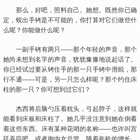
那么，好吧，照料自己。她想。既然你已确
定，蜕出手铐是不可能的，你打算对它们做些什
么呢？你能做什么呢？
一副手铐有两只——那个年轻的声音，那个
她尚未想到名字的声音，犹犹豫豫地说起话了。
你已经试过要从铐住手的那一只手铐中滑
，那
行不通——可是，另一只怎么样呢？那个约住
柱的那一只？你可想到过它们？
杰西将后脑勺压着枕头，弓起脖子，这样就
能看到
板和
柱了。她几乎没注意到她在倒看
着这些东西。
有某种花哨的名称——也许叫宫
廷弄臣吧，或者御内女总管。随着年龄的增长，