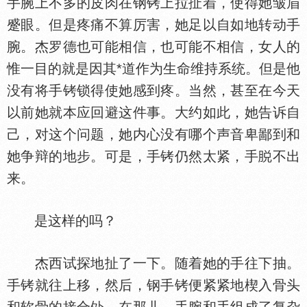
手腕上不多的皮肉在钢铐上拉扯着，使得她皱眉
蹙眼。但是疼痛不算厉害，她足以自如地转动手
腕。杰罗德也可能相信，也可能不相信，女人的
惟一目的就是因其*道作为生命维持系统。但是他
没有将手铐锁得使她感到疼。当然，甚至在今天
以前她就本应回避这件事。大约如此，她告诉自
己，对这个问题，她内心没有哪个声音卑鄙到和
她争辩的地步。可是，手铐仍然太紧，手
不出
来。
是这样的吗？
杰西试探地扯了一下。随着她的手往下抽。
手铐就往上移，然后，钢手铐便紧紧地楔入骨头