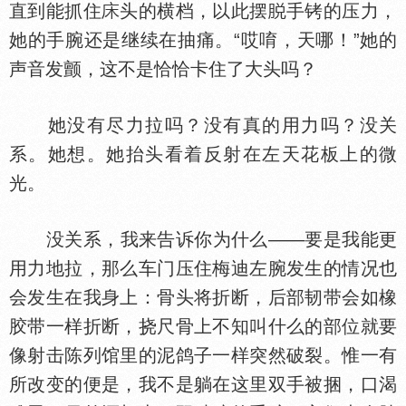
直到能抓住
头的横档，以此摆
手铐的压力，
她的手腕还是继续在抽痛。“哎唷，天哪！”她的
声音发颤，这不是恰恰卡住了大头吗？
她没有尽力拉吗？没有真的用力吗？没关
系。她想。她抬头看着反射在左天花板上的微
光。
没关系，我来告诉你为什么——要是我能更
用力地拉，那么车门压住梅迪左腕发生的情况也
会发生在我身上：骨头将折断，后部韧带会如橡
胶带一样折断，挠尺骨上不知叫什么的部位就要
像射击陈列馆里的泥鸽子一样突然破裂。惟一有
所改变的便是，我不是躺在这里双手被捆，口渴