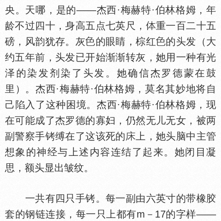
央。天哪，是的——杰西·梅赫特·伯林格姆，年
龄不过四十，身高五点七英尺，
重一百二十五
磅，风韵犹存。灰
的眼睛，棕红
的头发（大
约五年前，头发已开始渐渐转灰，她用一种有光
泽的染发剂染了头发。她确信杰罗德蒙在鼓
里）。杰西·梅赫特·伯林格姆，莫名其妙地将自
己陷入了这种困境。杰西·梅赫特·伯林格姆，现
在可能成了杰罗德的寡妇，仍然无儿无女，被两
副警察手铐缚在了这该死的
上，她头脑中主管
想象的神经与上述内容连结了起来。她闭目凝
思，额头显出皱纹。
一共有四只手铐。每一副由六英寸的带橡胶
套的钢链连接，每一只上都有m－17的字样——