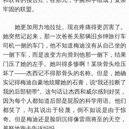
和软骨的接合
，在那儿，手腕和手组成了复杂
牢固的联盟。
她更加用力地拉扯。现在疼痛得更厉害了。
她突然记起来，那一次爸爸关那辆旧乡绅旅行车
司机一侧的车门，他不知道梅迪没有从自己坐的
一侧下车，而是改变方向滑到他那一侧下，结果
门压了她的左手。她叫得多惨啊！某块骨头给压
坏了——杰西记不得那骨头的名称。但是，她确
实记得梅迪自豪地炫耀她的石膏，说“我还拉断了
我的后部韧带”。这句话让杰西和威尔感到好笑，
因为每个人都知道后部是屁
的科学用语。他们
都笑了，与其说出于轻蔑，倒不如说是由于惊
奇。但是梅迪还是脸
沉得像雷雨将至的天空，
暴怒地跑去告诉
。