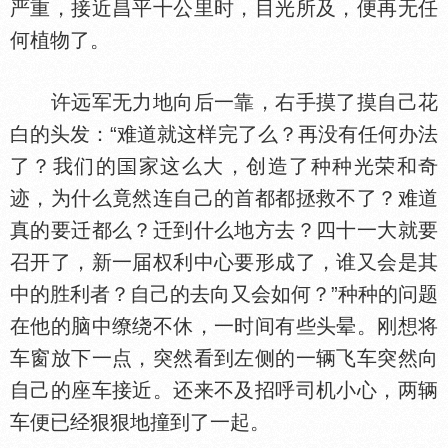
严重，接近昌平十公里时，目光所及，便再无任
何植物了。
许远军无力地向后一靠，右手摸了摸自己花
白的头发：“难道就这样完了么？再没有任何办法
了？我们的
家这么大，创造了种种光荣和奇
迹，为什么竟然连自己的首都都拯救不了？难道
真的要迁都么？迁到什么地方去？四十一大就要
召开了，新一届权利中心要形成了，谁又会是其
中的胜利者？自己的去向又会如何？”种种的问题
在他的脑中缭绕不休，一时间有些头晕。刚想将
车窗放下一点，突然看到左侧的一辆飞车突然向
自己的座车接近。还来不及招呼司机小心，两辆
车便已经狠狠地撞到了一起。