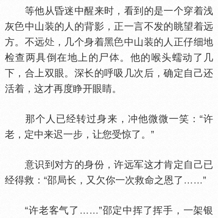
等他从昏迷中醒来时，看到的是一个穿着浅
灰
中山装的人的背影，正一言不发的眺望着远
方。不远
，几个身着黑
中山装的人正仔细地
检查两具倒在地上的尸
。他的喉头蠕动了几
下，合上双眼。深长的呼吸几次后，确定自己还
活着，这才再度睁开眼睛。
那个人已经转过身来，冲他微微一笑：“许
老，定中来迟一步，让您受惊了。”
意识到对方的身份，许远军这才肯定自己已
经得救：“邵局长，又欠你一次救命之恩了……”
“许老客气了……”邵定中挥了挥手，一架银