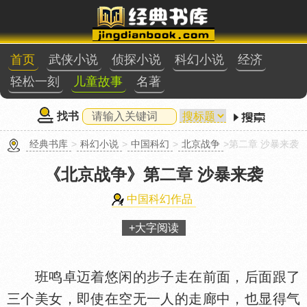
首页
武侠小说
侦探小说
科幻小说
经济
轻松一刻
儿童故事
名著
找书
经典书库
>
科幻小说
>
中国科幻
>
北京战争
>第二章 沙暴来袭
《北京战争》
第二章 沙暴来袭
中国科幻作品
+大字阅读
班鸣卓迈着悠闲的步子走在前面，后面跟了
三个美女，即使在空无一人的走廊中，也显得气