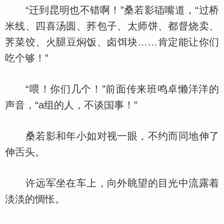
“迁到昆明也不错啊！”桑若影
嘴道，“过桥
米线、四喜汤圆、荞包子、太师饼、都督烧卖、
荠菜饺、火
豆焖饭、卤饵块……肯定能让你们
吃个够！”
“喂！你们几个！”前面传来班鸣卓懒洋洋的
声音，“a组的人，不谈
事！”
桑若影和年小如对视一眼，不约而同地伸了
伸
头。
许远军坐在车上，向外眺望的目光中流露着
淡淡的惆怅。