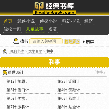
首页
武侠小说
侦探小说
科幻小说
经济
轻松一刻
儿童故事
名著
找书
经典书库
>
文学名著
>
和事
和事
「和事」
处世36计
第1计 施恩计
第2计 迂回计
第3计 借口计
第4计 旁敲计
第5计 奖赏计
第6计 恭维计
第7计 激将计
第8计 贴金计