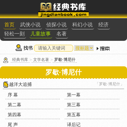
首页
武侠小说
侦探小说
科幻小说
经济
轻松一刻
儿童故事
名著
找书
经典书库
>
文学名著
>
罗歇·博尼什
罗歇·博尼什
「罗歇·博尼什」
越洋大追捕
序 幕
第一幕
第二幕
第三幕
第四幕
第五幕
尾 声
译后记