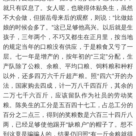
就只有叹息了。女人呢，也晓得
贴奂生，虽然
不大会做，但据岳母来后的观察，则说：“比做姑
娘的时候会多了。”这已足够他高兴。以后就是生
孩子，三年两个，不巧又都生在正月里，按当地
的规定当年的口粮没有供应，于是粮食又亏了一
层。七一年是增产的，按年初的“三定”分配，生
产队除了公粮、余粮、平均口粮、饲料粮和种籽
以外，还多四万六千斤超产粮。照“四六”开的办
法，
家购去四成，计一万八千四百斤，其余的
二万七千六百斤，应该留队作为社员的劳动奖
粮。陈奂生的工分是五百四十七工，占总工分的
百分之二点三，得到的奖粮数是六百三十四斤八
两，已经足够使他踢开“缺粮户”的帽子了。想不
到这竟是骗骗人的，结果仍旧照“有一斤余粮就得