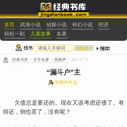
首页
武侠小说
侦探小说
科幻小说
经济
轻松一刻
儿童故事
名著
找书
经典书库
>
文学名著
>
高晓声
>“漏斗户”主
“漏斗户”主
高晓声作品
欠债总是要还的。现在又该考虑还债了。有
得还，倒也罢了，没有呢？