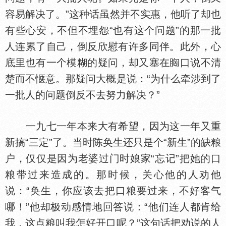
容易解决了。”这种话虽然并不实惠，他听了却也
有些心安，不但不埋怨“也有这个问题”的那一批
人连累了自己，倒反欣慰有许多同伴。此外，心
底里也有一个模糊的疑问，却又塞在
口说不清
楚而不惬意。那疑问大概是说：“为什么牵涉到了
一批人的问题倒反不去努力解决？”
一九七一年本来大有希望，因为这一年又重
新搞“三定”了。当时陈奂生还只是个“新生”的缺粮
户，仅仅是因为老婆过门时娘家“忘记”把她的口
粮带过来造成的。那时候，关心他的人劝他
说：“奂生，你应该去把口粮要过来，不好客气
哪！”他却极动感情地回答说：“他们连人都肯给
我，这点粮叫我怎好开口呢？”这句话把劝说的人