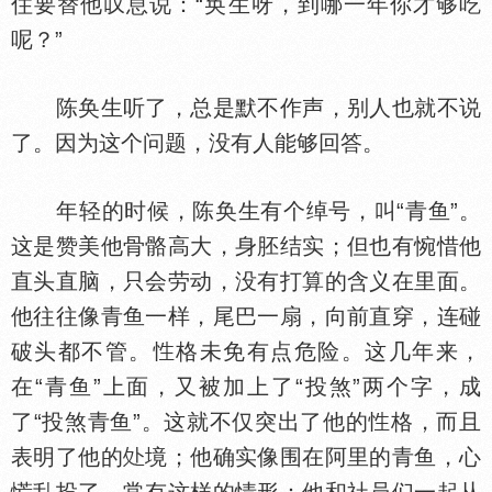
住要替他叹息说：“奂生呀，到哪一年你才够吃
呢？”
陈奂生听了，总是默不作声，别人也就不说
了。因为这个问题，没有人能够回答。
年轻的时候，陈奂生有个绰号，叫“青鱼”。
这是赞美他骨骼高大，身胚结实；但也有惋惜他
直头直脑，只会劳动，没有打算的含义在里面。
他往往像青鱼一样，尾巴一扇，向前直穿，连碰
破头都不管。
格未免有点危险。这几年来，
在“青鱼”上面，又被加上了“投煞”两个字，成
了“投煞青鱼”。这就不仅突出了他的
格，而且
表明了他的
境；他确实像围在阿里的青鱼，心