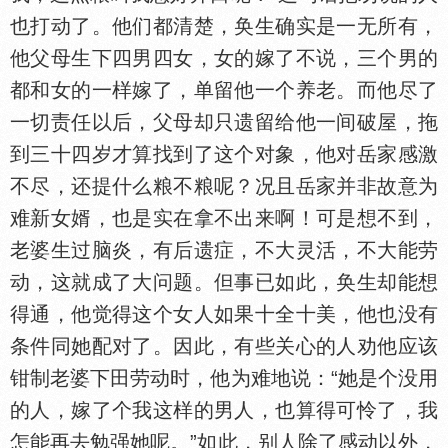
也打动了。他们都清楚，奂生确实是一无所有，
他父母生下四男四女，女的嫁了不说，三个男的
都和女的一样嫁了，单留他一个养老。而他尽了
一切责任以后，父母却只遗留给他一间破屋，拖
到三十四岁才算找到了这个对象，他对岳家感激
不尽，还提什么粮不粮呢？况且岳家并非故意为
难新女婿，也是实在拿不出来啊！可是想不到，
老婆生过脑炎，有后遗症，不大灵活，不大能劳
动，这就成了大问题。但事已如此，奂生却能想
得通，他觉得这个女人如果十全十美，他也没有
条件同她配对了。因此，有些关心的人劝他应该
钳制老婆下田劳动时，他为难地说：“她是个没用
的人，嫁了个我这样的男人，也算得可怜了，我
怎能再去勉强她呢。”如此，别人除了感动以外，