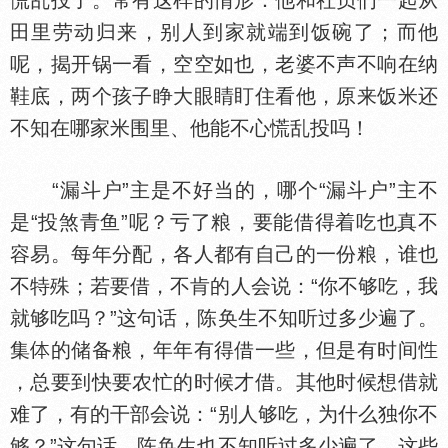
慌乱投了。常有这样的情形：他和社员们一起从
田里劳动归来，别人到家就端到饭碗了；而他
呢，揭开锅一看，空空如也，老婆不声不响在纳
鞋底，两个孩子睁大眼睛盯住看他，原来饭米还
不知在哪家米围里、他能不心慌乱投吗！
“漏斗户”主是不好当的，哪个“漏斗户”主不
是“投煞青鱼”呢？亏了粮，要能借得着吃也真不
容易。每年分配，各人都有自己的一份粮，谁也
不特殊；若要借，不肯的人会说：“你不够吃，我
就够吃吗？”这句话，陈奂生不知听过多少遍了。
集
的储备粮，年年有得借一些，但是有时间
，总要到快要农忙的时候才借。其他时候想借就
难了，有的干部会说：“别人够吃，为什么独你不
够？”这句话，陈奂生也不知听过多少遍了。这些