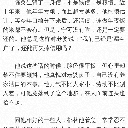
陈奂生背了一身债，不是钱债，是粮债。近
十年来，他年年亏粮，而且越亏越多。他约摸估
计，等今年口粮分下来后，还清债，连做年夜饭
的米都不会有。但是，宁可没有吃，还是一定要
还的。他总是这样对老婆说：“我们已经是‘漏斗
户’了，还能再失掉信用吗？”
他说这些话的时候，脸
很平板，但心里却
禁不住要颤抖，他真愧对老婆孩子，自己没有养
家活口的本事。他力气不比人家小，劳动不比别
人差，可他竟落到了这个地步，在人面前连头也
抬不起。
同他相好的一些人，都替他着急，常常忍不