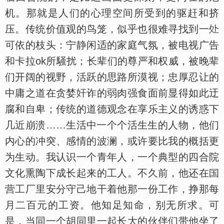
机。那就是人们的心理空间所受到的驱赶和挤
压。传统价值观的鸟笼，似乎也很难寻找到一
可依的枝头：宁静闲适的家庭气氛，被电视广告
和卡拉ok所騒扰；长辈们的尊严和权威，被晚辈
们开阔的视野，活跃的思路所漠视；忠厚忍让的
中庸之道在贪婪
诈的弱肉强食面前显得如此迂
腐和自卑；传统的道德观念在享乐主义的诱惑下
几近崩溃……生活中一个个活生生的人物，他们
内心的冲突、感情的波澜，或许要比我的概括更
为生动。我认识一个青年人，一个典型的四合院
文化熏陶下成长起来的工人。不久前，他还在
营工厂里安分守己地干着他那一份工作，挣那每
月二百元的工资。他知足知命，别无所求。可
是，当同一个胡同里一起长大的伙伴们带他坐了