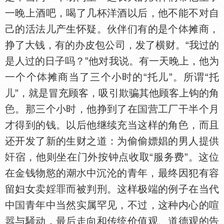
一晚上酒吧，喝了几杯洋酒以后，他不能不对自
己的活法儿产生怀疑。伙伴们有的是个
摊商，
挣了大钱，有的办皮包公司，发了横财。“我过的
是人过的日子吗？”他对我说。有一天晚上，他为
一个个
摊商当了三个小时的“托儿”。所谓“托
儿”，就是冒充顾客，吸引欺骗其他顾客上钩的角
。那三个小时，他挣到了在
营工厂干半个月
才得到的钱。以后他继续充当这样的角
，而且
还开发了新的生财之道：为偷偷嫖娼的男人提供
宿，他则坐在门外按钟点收取“服务费”。这位
在金钱物慾的
中沉沦的青年，最终因犯有容
留妇女卖婬罪而被判刑。这样极端的例子在当代
中
青年中当然实属罕见，不过，这种内心的喧
嚣与騒动，最后走向和传统价值观、道德观的告