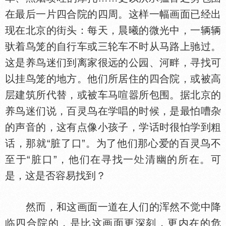
在最后一片四合院的四周。这样一幅画面已经出
现在北京的街头：每天，晨曦的微光中，一辆辆
驮着鸟笼的自行车或三轮车不时从马路上驰过。
这是养鸟迷们到离家很远的公园、河畔，寻找可
以挂鸟笼的地方。他们所居住的四合院，或被高
层建筑所代替，或被车马喧嚣所包围。据北京的
养鸟迷们说，百灵鸟在学唱的时候，是最怕嘈杂
的声音的，这有点像小孩子，学话时很怕学到粗
话，那就“脏了口”。为了他们那心爱的百灵鸟不
至于“脏口”，他们在寻找一
清幽的所在。可
是，这是否容易找到？
然而，和这画面一道在人们的浑然不觉中降
临四合院的，是比这画面更深刻，更内在的危