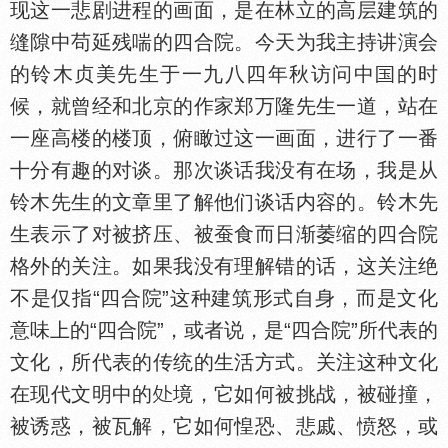
现这一悲剧进程的画面，是在林立的高层建筑的
缝隙中苟延残喘的四合院。今天为我主持讲演会
的铃木贞美先生于一九八四年秋访问中
的时
候，就曾经和北京的作家郑万隆先生一道，站在
一座高楼的楼顶，俯瞰过这一画面，进行了一番
十分有趣的对谈。那次谈话我没有在场，我是从
铃木先生的文章里了解他们谈话内容的。铃木先
生表示了对被挤压、被蚕食而日渐萎缩的四合院
格外的关注。如果我没有理解错的话，这关注绝
不是仅指“四合院”这种建筑形式自身，而是文化
意味上的“四合院”，或者说，是“四合院”所代表的
文化，所代表的传统的生活方式。关注这种文化
在现代文明中的
境，它如何被挑战，被碰撞，
被诱惑，被瓦解，它如何惶恐、悲戚、愤怒，或