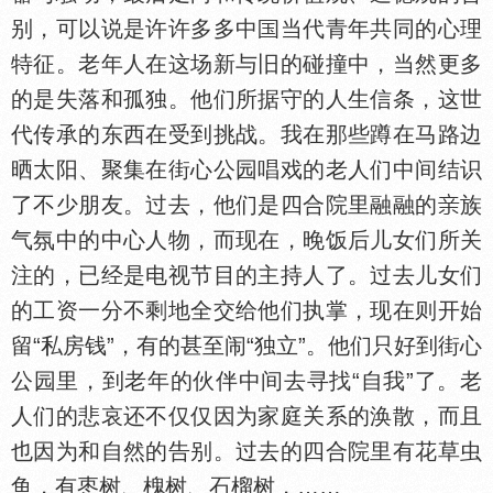
别，可以说是许许多多中
当代青年共同的心理
特征。老年人在这场新与旧的碰撞中，当然更多
的是失落和孤独。他们所据守的人生信条，这世
代传承的东西在受到挑战。我在那些蹲在马路边
晒太阳、聚集在街心公园唱戏的老人们中间结识
了不少朋友。过去，他们是四合院里融融的
族
气氛中的中心人物，而现在，晚饭后儿女们所关
注的，已经是电视节目的主持人了。过去儿女们
的工资一分不剩地全交给他们执掌，现在则开始
留“私房钱”，有的甚至闹“独立”。他们只好到街心
公园里，到老年的伙伴中间去寻找“自我”了。老
人们的悲哀还不仅仅因为家庭关系的涣散，而且
也因为和自然的告别。过去的四合院里有花草虫
鱼，有枣树、槐树、石榴树，……