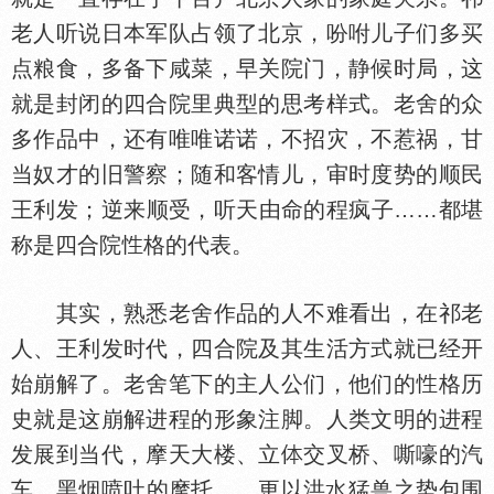
老人听说日本军队占领了北京，吩咐儿子们多买
点粮食，多备下咸菜，早关院门，静候时局，这
就是封闭的四合院里典型的思考样式。老舍的众
多作品中，还有唯唯诺诺，不招灾，不惹祸，甘
当奴才的旧警察；随和客情儿，审时度势的顺民
王利发；逆来顺受，听天由命的程疯子……都堪
称是四合院
格的代表。
其实，熟悉老舍作品的人不难看出，在祁老
人、王利发时代，四合院及其生活方式就已经开
始崩解了。老舍笔下的主人公们，他们的
格历
史就是这崩解进程的形象注脚。人类文明的进程
发展到当代，摩天大楼、立
交叉桥、嘶嚎的汽
车、黑烟喷吐的摩托……更以洪
猛兽之势包围