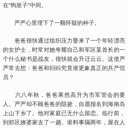
在“狗崽子”中间。
严严心里埋下了一颗怀疑的种子。
爸爸很快通过组织压力娶来了一个年轻漂亮
的女护士，时常对她夸耀自己和军区某首长的一
个什么秘书是战友，很快就会升迁云云。这使严
严常去想：爸爸和
究竟谁更象真正的共产
员？
六八年秋，爸爸果然高升为市军管会的要
人。严严却不顾爸爸的阻挠，自愿报名到海南岛
上山下乡了。他对家庭已无什么留恋。临行前，
到郊区姨婆家去了一趟。谁料事隔两年，屋在人