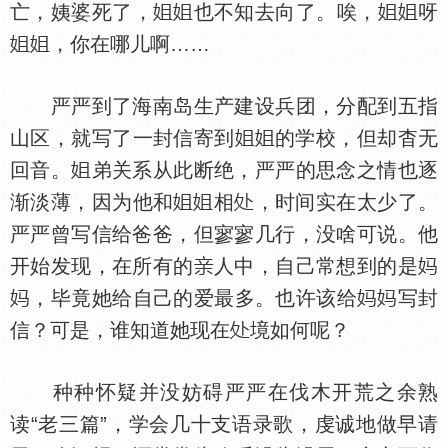
亡，姨婆死了，
也不知去向了。唉，
呀
，你在哪儿啊……
严严到了海南岛生产建设兵团，分配到五指
山区，就写了一封信寄到
的学校，但却杳无
回音。
弟关系从此断绝，严严的思念之情也逐
渐淡薄，因为他和
相
，时间实在太少了。
严严曾写信给爸爸，但寥寥几行，没啥可说。他
开始发现，在所有的
人中，自己常想到的是
，毕竟她给自己的爱最多。也许该给
写封
信？可是，谁知道她现在
境如何呢？
种种怀疑并没妨碍严严在伐木开荒之余熟
读“老三篇”，学会几十支语录歌，虔诚地做早请