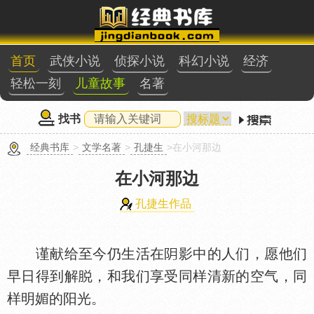
首页
武侠小说
侦探小说
科幻小说
经济
轻松一刻
儿童故事
名著
找书
经典书库
>
文学名著
>
孔捷生
>在小河那边
在小河那边
孔捷生作品
谨献给至今仍生活在
影中的人们，愿他们
早日得到解
，和我们享受同样清新的空气，同
样明媚的阳光。