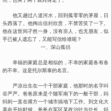
亮，也买了两个就转身走了。
他又趟过八道河
，回到孤零零的茅屋，日
头西落了。他掏出信封欣赏，不禁苦笑了一下。
他在这世间孑然一身，没有
人，也无朋友，似
乎已被人遗忘了，又能写信给谁呢？
一、深山孤侣
幸福的家庭总是相似的，不幸的家庭各有各
的不幸。这是托尔斯泰的名言。
严凉出生在一个干部家庭，他那时的名字叫
谷严严。爸爸原来是个随军南下的一般干部，
则一直在甫方一个城市搞地下工作。到文化大
革命开始时候，爸爸在军区某政治
当
长，