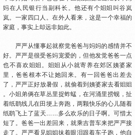
在人民银行当副科长。他还有个
叫谷岚
岚。一家四口人。在外人看来，这是一个幸福的
家庭，事实上却远非如此。
严严从懂事起就察觉爸爸与
的感情并不
好。严严是很受爸
宠爱的，但他发觉爸爸一点
也不喜欢
。
从小就寄养在郊区姨婆家
里，爸爸根本不让她回来。有一回爸爸出差去
了，严严正好放暑假，就偷着到姨婆家去看
。小
弟俩在草丛里捉蚱蜢，在河涌里捞蚬，扯
着纸鹞线儿在田埂上奔跑，两颗快乐的心儿随着
纸鹞飞上了蓝天……多么欢乐的日子啊。可惜太
短了。爸爸一出差回来，就乘吉普车来把严严接
走了。严严看见
抹着眼泪跟着车子跑，他自