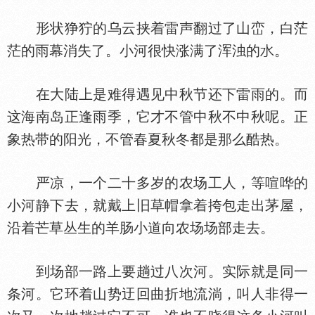
形状狰狞的乌云挟着雷声翻过了山峦，白茫
茫的雨幕消失了。小河很快涨满了浑浊的
。
在大陆上是难得遇见中秋节还下雷雨的。而
这海南岛正逢雨季，它才不管中秋不中秋呢。正
象热带的阳光，不管春夏秋冬都是那么酷热。
严凉，一个二十多岁的农场工人，等喧哗的
小河静下去，就戴上旧草帽拿着挎包走出茅屋，
沿着芒草丛生的羊肠小道向农场场部走去。
到场部一路上要趟过八次河。实际就是同一
条河。它环着山势迂回曲折地流淌，叫人非得一