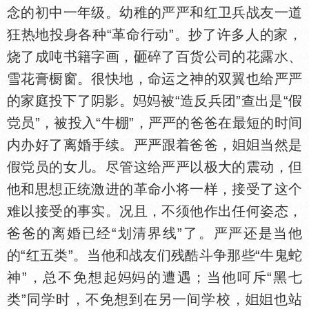
念的初中一年级。幼稚的严严和红卫兵战友一道
狂热地投身各种“革命行动”。抄了许多人的家，
烧了成吨书籍字画，砸碎了百货公司的花露
、
雪花膏橱窗。很快地，命运之神的双翼也给严严
的家庭投下了
影。
被“造反兵团”查出是“假
员”，被投入“牛棚”，严严的爸爸在最短的时间
内办好了离婚手续。严严跟着爸爸，
当然是
假
员的女儿。尽管这给严严以极大的震动，但
他和思想正统激进的革命小将一样，接受了这个
难以接受的事实。况且，不须他作出任何姿态，
爸爸的离婚已经“划清界线”了。严严还是当他
的“红五类”。当他和战友们残酷斗争那些“牛鬼蛇
神”，总不免想起
的遭遇；当他呵斥“黑七
类”同学时，不免想到在另一间学校，
也站