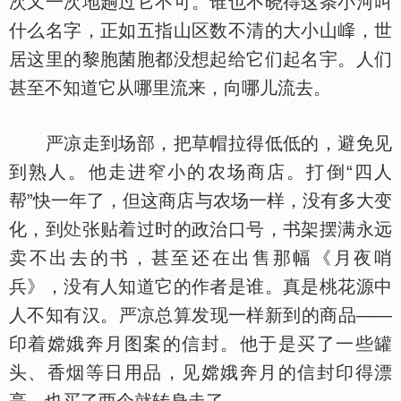
次又一次地趟过它不可。谁也不晓得这条小河叫
什么名字，正如五指山区数不清的大小山
，世
居这里的黎胞菌胞都没想起给它们起名宇。人们
甚至不知道它从哪里流来，向哪儿流去。
严凉走到场部，把草帽拉得低低的，避免见
到熟人。他走进窄小的农场商店。打倒“四人
帮”快一年了，但这商店与农场一样，没有多大变
化，到
张贴着过时的政治口号，书架摆满永远
卖不出去的书，甚至还在出售那幅《月夜哨
兵》，没有人知道它的作者是谁。真是桃花源中
人不知有汉。严凉总算发现一样新到的商品——
印着嫦娥奔月图案的信封。他于是买了一些罐
头、香烟等日用品，见嫦娥奔月的信封印得漂