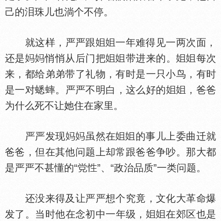
己的泪珠儿也淌个不停。
就这样，严严跟
一年难得见一两次面，
还是
悄悄从后门把
带进来的。
每次
来，都给弟弟带了礼物，有时是一只小鸟，有时
是一对蟋蟀。严严不明白，这么好的
，爸爸
为什么死不让她住在家里。
严严发现
虽然在
的事儿上委曲迁就
爸爸，但在其他问题上却常跟爸爸争吵。那大都
是严严不甚懂的“
”、“政治品质”一类问题。
还没来得及让严严想个究竟，文化大革命爆
发了。当时他在念初中一年级，
在郊区也是