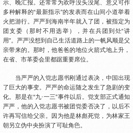
示、晚汇报。还常常为欢呼没头没尾、意义可作
多种解释的“最新指示”的发表而在山间小道举着
火把游行。严严到海南半年就入了团，被指定为
团支委（那时不用选举），并在兵团到
“讲
用”。严严没想到自己生活道路上的一帆风顺是父
带来的。那时，他爸爸的地位火箭式地上升，
在省、市革委会里都踞重要席位。
当严严的入
志愿书刚通过表决，中
出现
了巨大的事变。严严的命运随之发生了急剧的变
化。那是在“九·一三”事件以后。
支部正式通知
严严，他的入
志愿书被团
委否决了，以后不
许再写信给父
。因为他是林彪死
，为林家王
朝另立伪中央扮演了可耻角
。