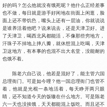
好的吗？怎么他就没有饿死呢？他什么正经差事
也不做，每日就是游手好闲地在街面上闲逛，脸
面上还不带饥
，嘴头上还有一层油，你就说说
是谁养活着他吧？说来说去，还是天津卫好。进
了天津卫，喝西北风都能活，不像那些穷地方，
汗珠子不掉地上摔八瓣，就休想混上吃喝，天津
卫这地方，有本事的也混不出大名堂，没能耐的
也饿不着。
陈老六自己说，他若是混好了，能主管六
总理衙门。可是如今哩？他一
总理衙门也管不
着，他就是光棍一条地活着，每天睁开两只眼
睛，还不知道今天的饭辙在什么地方。可是陈老
六一天也没挨饿，天天都能混上饭吃。而且还不