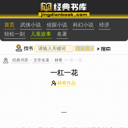
首页
武侠小说
侦探小说
科幻小说
经济
轻松一刻
儿童故事
名著
找书
经典书库
>
文学名著
>
林希
>一杠一花
一杠一花
林希作品
一