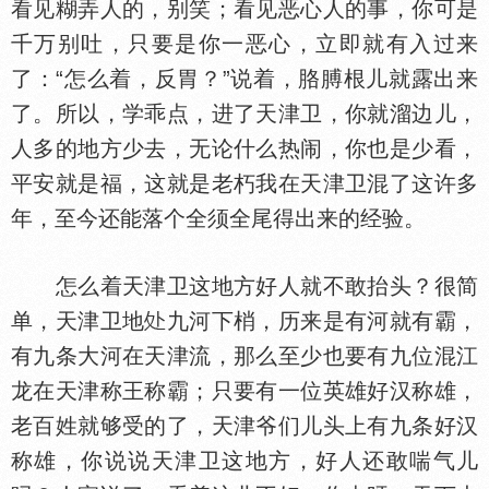
看见糊弄人的，别笑；看见恶心人的事，你可是
千万别吐，只要是你一恶心，立即就有入过来
了：“怎么着，反胃？”说着，胳膊根儿就露出来
了。所以，学乖点，进了天津卫，你就溜边儿，
人多的地方少去，无论什么热闹，你也是少看，
平安就是福，这就是老朽我在天津卫混了这许多
年，至今还能落个全须全尾得出来的经验。
怎么着天津卫这地方好人就不敢抬头？很简
单，天津卫地
九河下梢，历来是有河就有霸，
有九条大河在天津流，那么至少也要有九位混江
龙在天津称王称霸；只要有一位英雄好汉称雄，
老百姓就够受的了，天津爷们儿头上有九条好汉
称雄，你说说天津卫这地方，好人还敢喘气儿