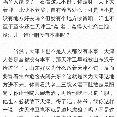
吗？人家说了，看着这儿不好，你走呀，天下大
着哪，此
不养爷，自有养爷
么；可是咱不是
没有地方好去吗？但妨有个地方收留咱，咱也不
至于至今还在天津卫“窝”着，窝得人七窍生烟。
没法儿，谁让咱没有本事呢？
当然，天津卫也不是人人都没有本事，天津
人若是全都没有本事，那天津卫早就被山东汉子
给蹚平了，山东好汉为什么放着天津不进，反而
要冒着生命危险去闯关东？这就是因为天津这地
方进不来。你莫看武老二三碗老酒下肚敢走景阳
岗，你让他喝六碗老酒，再给他吃一只豹子胆，
他也未必就敢下天津。得了吧，林爷，经你这样
一说，这天津卫岂不就是遍地虎狼了吗？不是这