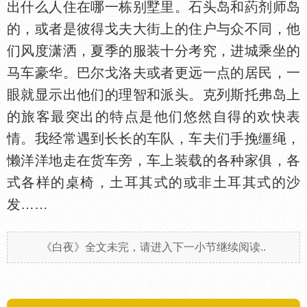
出什么人住在哪一栋别墅里。石头岛和葯剂师岛
的，或者是彼得戈夫大街上的住户与众不同，他
们风度潇洒，夏季的服装十分考究，进城乘坐的
马车豪华。巴尔戈洛夫或者更远一点的居民，一
眼就显示出他们的理智和派头。克列斯托弗岛上
的旅客最突出的特点是他们悠然自得的欢快表
情。我经常遇到长长的车队，车夫们手挽缰绳，
懒洋洋地走在货车旁，车上装载的各种家俱，各
式各样的桌椅，土耳其式的或非土耳其式的沙
发……
《白夜》全文未完，请进入下一小节继续阅读..