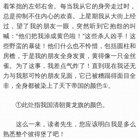
着笨拙的左邻右舍。每当我从它的身旁走过时，
总是抑制不住内心的欢喜。上星期我从大街上经
过，望了我的朋友一眼，突然听到它抱怨的叫
喊：“他们把我涂成黄
啦！”这些杀人凶手！这
些野蛮的暴徒！他们什么也不怜惜，包括圆柱和
房檐，于是我的朋友全身发黄，黄得像一只金丝
雀。为了这事，我差点气炸了！直到现在我还无
力与我那可怜的朋友见面，它已被糟蹋得面目全
非，全身都被染上了天下帝
的颜
①。
①此
指我
清朝黄龙旗的颜
。
这么一来，读者先生，您应该明白我是多么
熟悉整个彼得堡了吧！