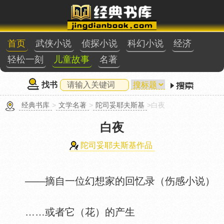
首页
武侠小说
侦探小说
科幻小说
经济
轻松一刻
儿童故事
名著
找书
经典书库
>
文学名著
>
陀司妥耶夫斯基
>白夜
白夜
陀司妥耶夫斯基作品
——摘自一位幻想家的回忆录（伤感小说）
……或者它（花）的产生