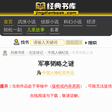
首页
武侠小说
侦探小说
科幻小说
经济
轻松一刻
儿童故事
名著
找书
经典书库
>
纪实传记
>
中国人物纪实
>军事韬略之谜
军事韬略之谜
中国人物纪实作品
提示：
当前作品处于审核中（
版权或内容原因
），可能无法提供
在线阅读与下载，敬请谅解。