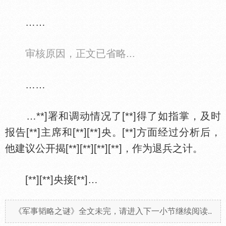
……
审核原因，正文已省略...
……
…**]署和调动情况了[**]得了如指掌，及时
报告[**]主席和[**][**]央。[**]方面经过分析后，
他建议公开揭[**][**][**][**]，作为退兵之计。
[**][**]央接[**]…
《军事韬略之谜》全文未完，请进入下一小节继续阅读..