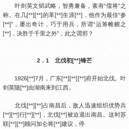
叶剑英文韬武略，智勇兼备，素有“儒将”之
称。在几[**][**]的革[**]生涯[**]，他作为最佳“参
[**]”，屡出奇计，巧于用兵，所谓“运筹帷幄之
[**]，决胜于千里之外”，此之谓邪？
2．1 北伐初[**]锋芒
1926[**]7月，广东[**][**][**]府开始北伐。叶
剑英随[**]由湖南来到江西。
北伐[**][**]占南昌后，敌人迅速组织优势兵
[**][**]行[**][**]，北伐[**]被迫退出南昌。这时苏
联[**][**]顾问加仑将[**]建议，停