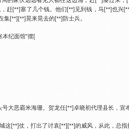
家伙远远看见人都往这边涌，赶[**]凑过来，[**]看是赌
[**]塞了几个钱。他们[**]见到钱，马[**]也兴[**
**][**]晃来晃去的[**]防士兵。
本纪面馆”摆[
号大恶霸米海珊。贺龙任[**]卓晓初代理县长，宣
植县城这[**]仗，打出了讨袁[**][**]的威风，从此，