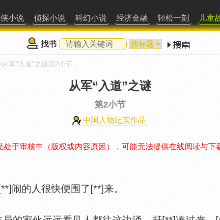
武侠小说
侦探小说
科幻小说
经济金融
轻松一刻
儿童
找书
>从军“入道”之谜第2小节
从军“入道”之谜
第2小节
中国人物纪实作品
品处于审核中（
版权或内容原因
），可能无法提供在线阅读与下
[**]闹的人很快便围了[**]来。