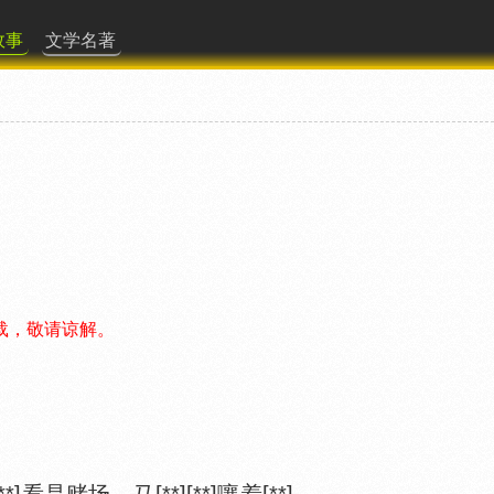
故事
文学名著
载，敬请谅解。