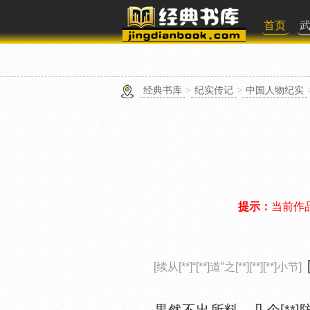
首页
经典书库
>
纪实传记
>
中国人物纪实
提示：
当前作
[续从[**]“[**]道”之[**][**][**]小节]