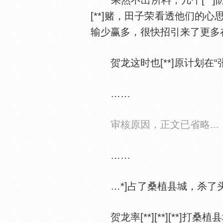
果然不出所料，几个[**]防局的
[**]赌，田子荣看透他们的心思，赶
输少赢多，很快招引来了更多在集[
贺龙这时也[**]原计划在“张
……
审核原因，正文已省略...
……
…*]占了桑植县城，杀了头
贺龙率[**][**][**]打桑