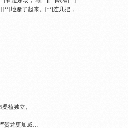
场，马[**][**]嚷着[**]
][**]地赌了起来。[**]连几把，
布桑植独立。
总指挥贺龙更加威…