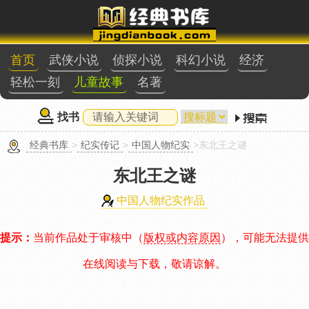
首页
武侠小说
侦探小说
科幻小说
经济
轻松一刻
儿童故事
名著
找书
经典书库
>
纪实传记
>
中国人物纪实
>东北王之谜
东北王之谜
中国人物纪实作品
提示：
当前作品处于审核中（
版权或内容原因
），可能无法提供
在线阅读与下载，敬请谅解。