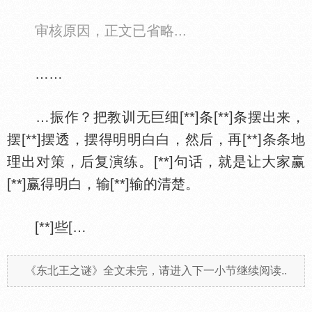
审核原因，正文已省略...
……
…振作？把教训无巨细[**]条[**]条摆出来，
摆[**]摆透，摆得明明白白，然后，再[**]条条地
理出对策，后复演练。[**]句话，就是让大家赢
[**]赢得明白，输[**]输的清楚。
[**]些[…
《东北王之谜》全文未完，请进入下一小节继续阅读..