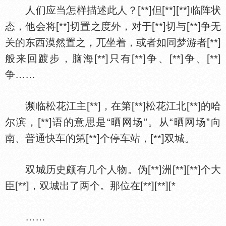
人们应当怎样描述此人？[**]但[**][**]临阵状
态，他会将[**]切置之度外，对于[**]切与[**]争无
关的东西漠然置之，兀坐着，或者如同梦游者[**]
般来回踱步，脑海[**]只有[**]争、[**]争、[**]
争……
濒临松花江主[**]，在第[**]松花江北[**]的哈
尔滨，[**]语的意思是“晒网场”。从“晒网场”向
南、普通快车的第[**]个停车站，[**]双城。
双城历史颇有几个人物。伪[**]洲[**][**]个大
臣[**]，双城出了两个。那位在[**][**][*
……