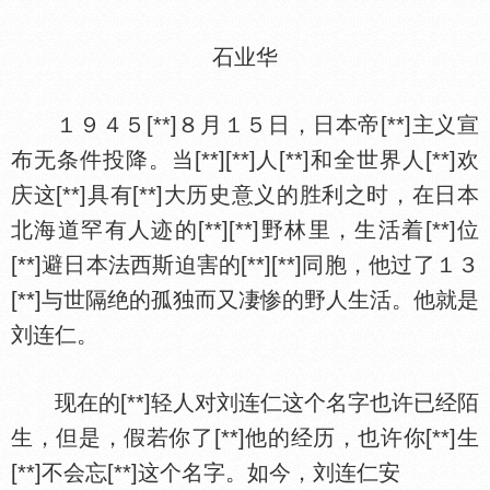
石业华
１９４５[**]８月１５日，日本帝[**]主义宣
布无条件投降。当[**][**]人[**]和全世界人[**]欢
庆这[**]具有[**]大历史意义的胜利之时，在日本
北海道罕有人迹的[**][**]野林里，生活着[**]位
[**]避日本法西斯迫害的[**][**]同胞，他过了１３
[**]与世隔绝的孤独而又凄惨的野人生活。他就是
刘连仁。
现在的[**]轻人对刘连仁这个名字也许已经陌
生，但是，假若你了[**]他的经历，也许你[**]生
[**]不会忘[**]这个名字。如今，刘连仁安