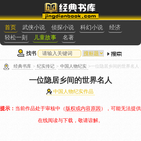
首页
武侠小说
侦探小说
科幻小说
经济
轻松一刻
儿童故事
名著
找书
经典书库
>
纪实传记
>
中国人物纪实
>一位隐居乡间的世界名人
一位隐居乡间的世界名人
中国人物纪实作品
提示：
当前作品处于审核中（
版权或内容原因
），可能无法提供
在线阅读与下载，敬请谅解。