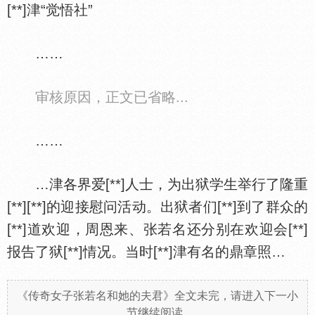
[**]津“觉悟社”
……
审核原因，正文已省略...
……
…津各界爱[**]人士，为出狱学生举行了隆重
[**][**]的迎接慰问活动。出狱者们[**]到了群众的
[**]道欢迎，周恩来、张若名还分别在欢迎会[**]
报告了狱[**]情况。当时[**]津有名的鼎章照…
《传奇女子张若名和她的夫君》全文未完，请进入下一小
节继续阅读..