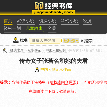
首页
武侠小说
侦探小说
科幻小说
经济
轻松一刻
儿童故事
名著
找书
经典书库
>
纪实传记
>
中国人物纪实
>传奇女子张若名和她的夫君
传奇女子张若名和她的夫君
中国人物纪实作品
提示：
当前作品处于审核中（
版权或内容原因
），可能无法提供
在线阅读与下载，敬请谅解。