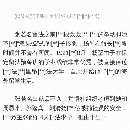
[续传奇[**]子张若名和她的夫君[**][**]小节]
张若名留法之前[**]段轰轰[**][**]的举动和她
革[**]“急先锋”式的[**]子形象，杨堃在很长[**]段
时间并不曾有所闻。1921[**]8月，杨堃由于在保
定留法预备班的学业成绩非常优秀，被直接保送
[**]法[**]里昂[**]法大学。自此开始他10[**]的海
外留学生活。
张若名出狱后不久，觉悟社组织考虑到她和
周恩来、郭隆真、刘清扬[**]位被捕社员的安全，
[**]致主张他们4人赴法求学。但由于出[*