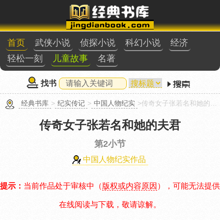
首页
武侠小说
侦探小说
科幻小说
经济
轻松一刻
儿童故事
名著
找书
经典书库
>
纪实传记
>
中国人物纪实
>传奇女子张若名和她的夫君第2小节
传奇女子张若名和她的夫君
第2小节
中国人物纪实作品
提示：
当前作品处于审核中（
版权或内容原因
），可能无法提供
在线阅读与下载，敬请谅解。